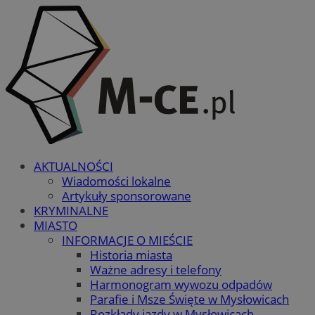
AKTUALNOŚCI
Wiadomości lokalne
Artykuły sponsorowane
KRYMINALNE
MIASTO
INFORMACJE O MIEŚCIE
Historia miasta
Ważne adresy i telefony
Harmonogram wywozu odpadów
Parafie i Msze Święte w Mysłowicach
Rozkłady jazdy w Mysłowicach