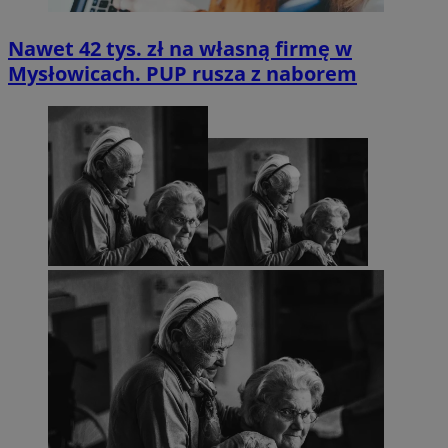
Nawet 42 tys. zł na własną firmę w
Mysłowicach. PUP rusza z naborem