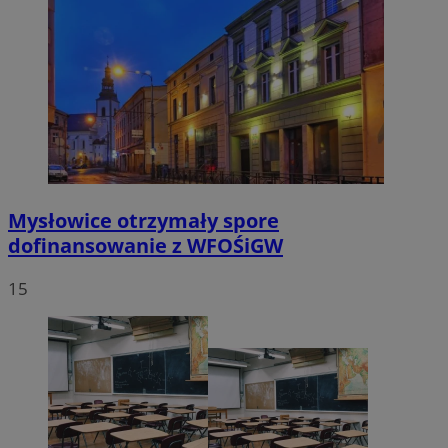
Mysłowice otrzymały spore
dofinansowanie z WFOŚiGW
15