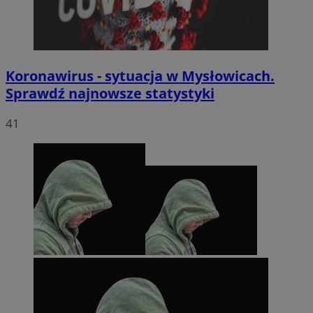
Koronawirus - sytuacja w Mysłowicach.
Sprawdź najnowsze statystyki
41