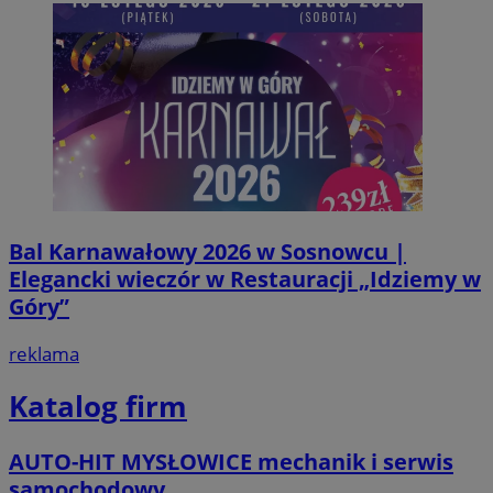
Bal Karnawałowy 2026 w Sosnowcu |
Elegancki wieczór w Restauracji „Idziemy w
Góry”
reklama
Katalog firm
AUTO-HIT MYSŁOWICE mechanik i serwis
samochodowy