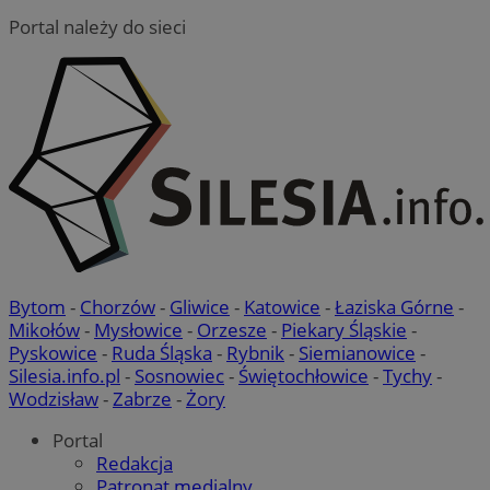
Portal należy do sieci
Bytom
-
Chorzów
-
Gliwice
-
Katowice
-
Łaziska Górne
-
Mikołów
-
Mysłowice
-
Orzesze
-
Piekary Śląskie
-
Pyskowice
-
Ruda Śląska
-
Rybnik
-
Siemianowice
-
Silesia.info.pl
-
Sosnowiec
-
Świętochłowice
-
Tychy
-
Wodzisław
-
Zabrze
-
Żory
Portal
Redakcja
Patronat medialny