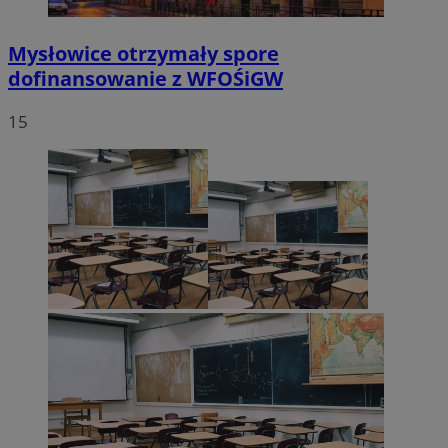
Mysłowice otrzymały spore
dofinansowanie z WFOŚiGW
15