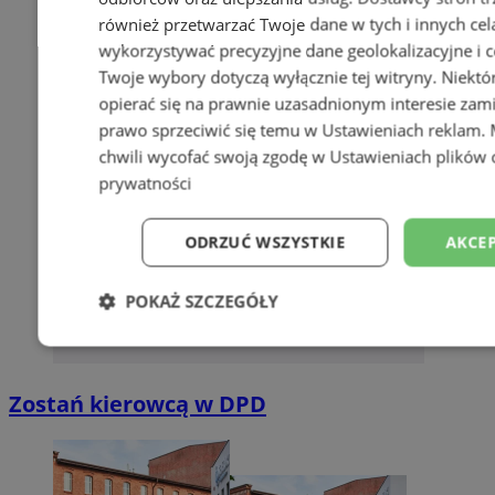
również przetwarzać Twoje dane w tych i innych cel
wykorzystywać precyzyjne dane geolokalizacyjne i c
Twoje wybory dotyczą wyłącznie tej witryny. Niekt
opierać się na prawnie uzasadnionym interesie zami
prawo sprzeciwić się temu w
Ustawieniach reklam
.
chwili wycofać swoją zgodę w
Ustawieniach plików 
prywatności
ODRZUĆ WSZYSTKIE
AKCEP
POKAŻ SZCZEGÓŁY
Niezbędne
Wydajność
Targetowani
Zostań kierowcą w DPD
Niesklasyfikowane