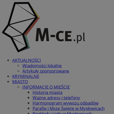
AKTUALNOŚCI
Wiadomości lokalne
Artykuły sponsorowane
KRYMINALNE
MIASTO
INFORMACJE O MIEŚCIE
Historia miasta
Ważne adresy i telefony
Harmonogram wywozu odpadów
Parafie i Msze Święte w Mysłowicach
Rozkłady jazdy w Mysłowicach