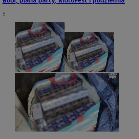
Bool, piana party, MotoFest i podziemia
8
Provider
/
Okres