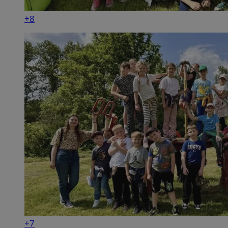
+8
+7