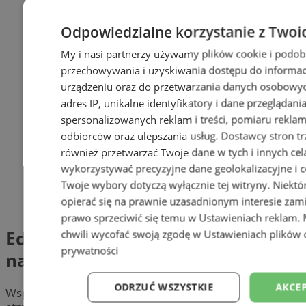
Odpowiedzialne korzystanie z Twoi
My i nasi partnerzy używamy plików cookie i podob
przechowywania i uzyskiwania dostępu do informac
urządzeniu oraz do przetwarzania danych osobowych
adres IP, unikalne identyfikatory i dane przeglądani
spersonalizowanych reklam i treści, pomiaru reklam i
odbiorców oraz ulepszania usług.
Dostawcy stron tr
również przetwarzać Twoje dane w tych i innych cel
wykorzystywać precyzyjne dane geolokalizacyjne i c
Twoje wybory dotyczą wyłącznie tej witryny. Niekt
opierać się na prawnie uzasadnionym interesie zami
prawo sprzeciwić się temu w
Ustawieniach reklam
.
Edukacja ekologiczna od
chwili wycofać swoją zgodę w
Ustawieniach plików 
prywatności
najmłodszych lat
ODRZUĆ WSZYSTKIE
AKCEP
Wspólne sprzątanie Rymery przebiegło w dobrej