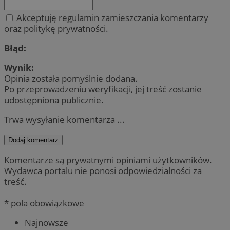
Akceptuję regulamin zamieszczania komentarzy
oraz politykę prywatności.
suid
1 r
Simplifi Holdings
Inc.
.simpli.fi
Błąd:
Wynik:
INGRESSCOOKIE
Ses
NGINX Inc.
Opinia została pomyślnie dodana.
bh.contextweb.com
Po przeprowadzeniu weryfikacji, jej treść zostanie
udostępniona publicznie.
Trwa wysyłanie komentarza ...
Dodaj komentarz
Komentarze są prywatnymi opiniami użytkowników.
CookieScriptConsent
1 r
CookieScript
Wydawca portalu nie ponosi odpowiedzialności za
m-ce.pl
treść.
* pola obowiązkowe
Najnowsze