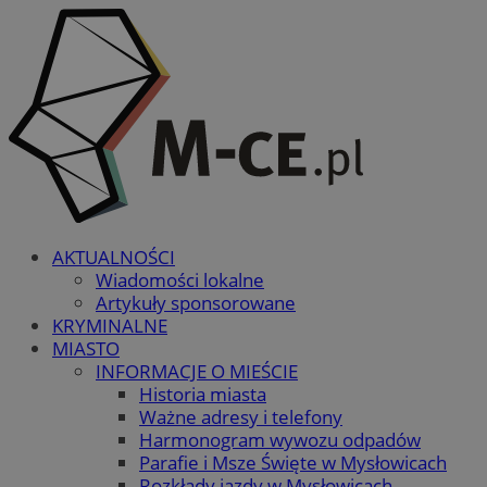
AKTUALNOŚCI
Wiadomości lokalne
Artykuły sponsorowane
KRYMINALNE
MIASTO
INFORMACJE O MIEŚCIE
Historia miasta
Ważne adresy i telefony
Harmonogram wywozu odpadów
Parafie i Msze Święte w Mysłowicach
Rozkłady jazdy w Mysłowicach