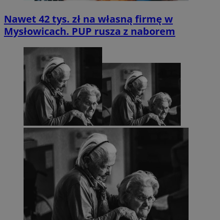
Nawet 42 tys. zł na własną firmę w
Mysłowicach. PUP rusza z naborem