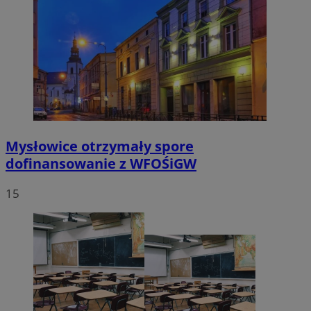
Mysłowice otrzymały spore
dofinansowanie z WFOŚiGW
15