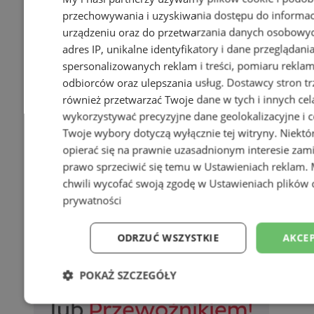
przechowywania i uzyskiwania dostępu do informac
urządzeniu oraz do przetwarzania danych osobowych
adres IP, unikalne identyfikatory i dane przeglądani
spersonalizowanych reklam i treści, pomiaru reklam i
odbiorców oraz ulepszania usług.
Dostawcy stron tr
również przetwarzać Twoje dane w tych i innych cel
wykorzystywać precyzyjne dane geolokalizacyjne i c
Twoje wybory dotyczą wyłącznie tej witryny. Niekt
opierać się na prawnie uzasadnionym interesie zami
prawo sprzeciwić się temu w
Ustawieniach reklam
.
chwili wycofać swoją zgodę w
Ustawieniach plików 
prywatności
ODRZUĆ WSZYSTKIE
AKCEP
POKAŻ SZCZEGÓŁY
Niezbędne
Wydajność
Targetowani