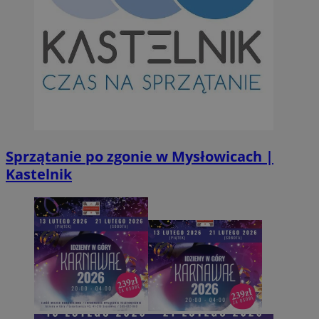
.simpli.fi
INGRESSCOOKIE
Ses
NGINX Inc.
bh.contextweb.com
Sprzątanie po zgonie w Mysłowicach |
Kastelnik
CookieScriptConsent
1 r
CookieScript
m-ce.pl