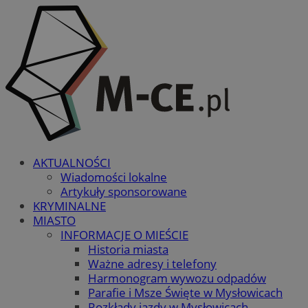
AKTUALNOŚCI
Wiadomości lokalne
Artykuły sponsorowane
KRYMINALNE
MIASTO
INFORMACJE O MIEŚCIE
Historia miasta
Ważne adresy i telefony
Harmonogram wywozu odpadów
Parafie i Msze Święte w Mysłowicach
Rozkłady jazdy w Mysłowicach