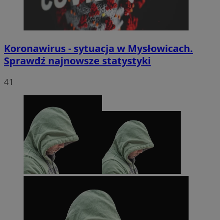
Koronawirus - sytuacja w Mysłowicach.
Sprawdź najnowsze statystyki
41