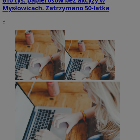
610 tys. papierosów bez akcyzy w
Mysłowicach. Zatrzymano 50-latka
3