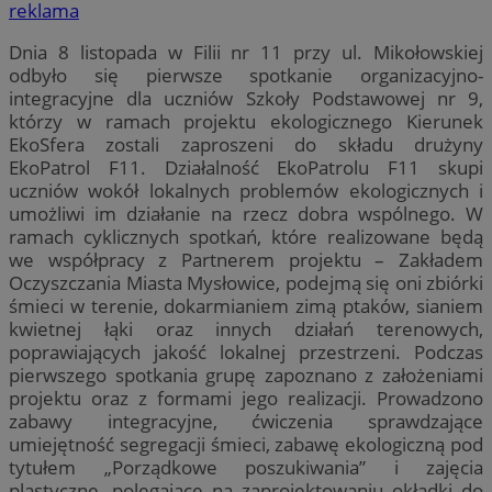
reklama
Dnia 8 listopada w Filii nr 11 przy ul. Mikołowskiej
odbyło się pierwsze spotkanie organizacyjno-
integracyjne dla uczniów Szkoły Podstawowej nr 9,
którzy w ramach projektu ekologicznego Kierunek
EkoSfera zostali zaproszeni do składu drużyny
EkoPatrol F11. Działalność EkoPatrolu F11 skupi
uczniów wokół lokalnych problemów ekologicznych i
umożliwi im działanie na rzecz dobra wspólnego. W
ramach cyklicznych spotkań, które realizowane będą
we współpracy z Partnerem projektu – Zakładem
Oczyszczania Miasta Mysłowice, podejmą się oni zbiórki
śmieci w terenie, dokarmianiem zimą ptaków, sianiem
kwietnej łąki oraz innych działań terenowych,
poprawiających jakość lokalnej przestrzeni. Podczas
pierwszego spotkania grupę zapoznano z założeniami
projektu oraz z formami jego realizacji. Prowadzono
zabawy integracyjne, ćwiczenia sprawdzające
umiejętność segregacji śmieci, zabawę ekologiczną pod
tytułem „Porządkowe poszukiwania” i zajęcia
plastyczne, polegające na zaprojektowaniu okładki do