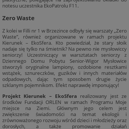
notesu uczestnika EkoPatrolu F11.
Zero Waste
Z kolei w Filli nr 1 w Brzezince odbyły się warszaty „Zero
Waste”, również organizowane w ramach projektu
Kierunek – EkoSfera. Kto powiedział, że stary słoik
nadaje się tylko na śmietnik? Na pewno nie mysłowiccy
seniorzy! Uczestniczący w warsztatach seniorzy z
Dziennego Domu Pobytu Senior-Wigor Mysłowice
stworzyli oryginalne lampiony, ozdobione resztkami
wstążek, sznureczków, guzików i innych materiałów
odpadowych, dając tym sposobem drugie życie
szklanym pojemnikom. Efekt naprawdę imponujący!
Projekt Kierunek – EkoSfera
realizowany jest ze
środków Fundacji ORLEN w ramach Programu Moje
miejsce na Ziemi. Głównym jego celem jest
zwiększenie świadomości na temat ekologii i
zrównoważonego rozwoju wśród dzieci i młodzieży oraz
dorosłych, a także promowanie działań