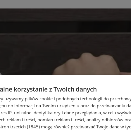
lne korzystanie z Twoich danych
rzy używamy plików cookie i podobnych technologii do przechow
ępu do informacji na Twoim urządzeniu oraz do przetwarzania 
dres IP, unikalne identyfikatory i dane przeglądania, w celu wyświ
h reklam i treści, pomiaru reklam i treści, analizy odbiorców or
tron trzecich (1845)
mogą również przetwarzać Twoje dane w tych