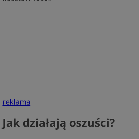
SessID
QeSessID
MvSessID
euds
li_gc
suid
INGRESSCOOKIE
reklama
CookieScriptConse
Jak działają oszuści?