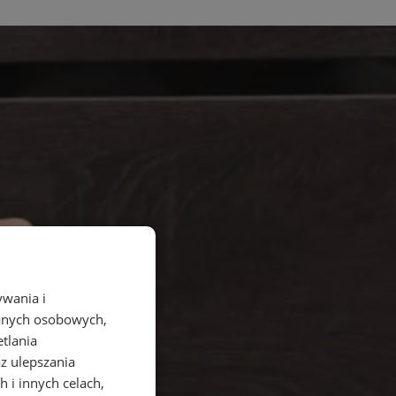
ywania i
danych osobowych,
etlania
az ulepszania
 i innych celach,