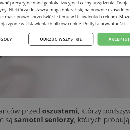
wać precyzyjne dane geolokalizacyjne i cechy urządzenia. Twoje
tryny. Niektórzy dostawcy mogą opierać się na prawnie uzasadnio
ie; masz prawo sprzeciwić się temu w
Ustawieniach reklam
. Może
woją zgodę w
Ustawieniach plików cookie
.
Polityka prywatności
EGÓŁY
ODRZUĆ WSZYSTKIE
AKCEPTUJ
Wydajność
Targetowanie
Funkcjonalność
Ni
ezbędne
Wydajność
Targetowanie
Funkcjonalność
Niesklasyfikow
zkańców przed
oszustami
, którzy podszy
ie umożliwiają korzystanie z podstawowych funkcji strony internetowej, takich jak log
Bez niezbędnych plików cookie nie można prawidłowo korzystać ze strony internetowe
em są
samotni seniorzy
, których próbuj
Okres
Provider
/
Domena
Opis
przechowywania