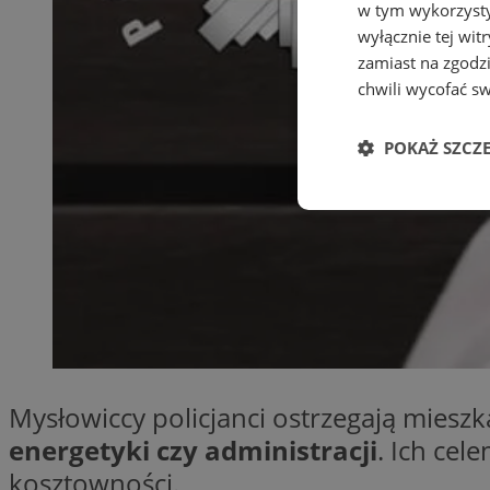
w tym wykorzysty
wyłącznie tej wi
zamiast na zgodz
chwili wycofać s
POKAŻ SZCZ
Niezbędne
Ni
Mysłowiccy policjanci ostrzegają mies
Niezbędne pliki cook
zarządzanie kontem. 
energetyki czy administracji
. Ich cel
Nazwa
kosztowności.