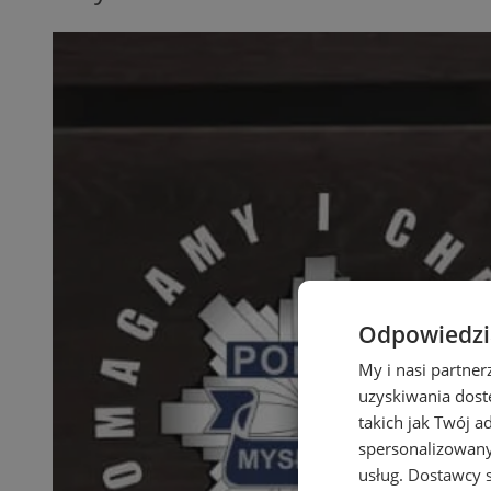
Odpowiedzia
My i nasi partne
uzyskiwania dost
takich jak Twój a
spersonalizowanyc
usług.
Dostawcy s