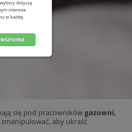
 wybory dotyczą
nym interesie
sz w każdej
 WSZYSTKIE
esklasyfikowane
ane
wają się pod pracowników
gazowni,
owanie użytkownika i
j.
ą zmanipulować, aby ukraść