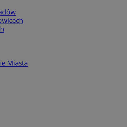
adów
łowicach
ch
ie Miasta