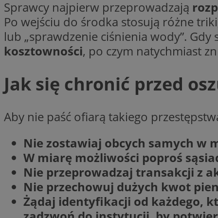
__cf_bm
Sprawcy najpierw przeprowadzają
roz
Po wejściu do środka stosują różne triki
lub „sprawdzenie ciśnienia wody”. Gdy s
VISITOR_PRIVACY_
kosztowności
, po czym natychmiast zni
Jak się chronić przed os
Aby nie paść ofiarą takiego przestępstw
Nazwa
Pro
Nazwa
Nazwa
Do
Nazwa
Nie zostawiaj obcych samych w m
openstat_gid
sa-user-id-v3
google_push
.bi
W miarę możliwości poproś sąsiad
WMF-Uniq
TDID
Nie przeprowadzaj transakcji z a
ustat_Xer121962iw
Nie przechowuj dużych kwot pien
openstat_cwX7xx1t
Żądaj identyfikacji od każdego, kt
ADK_EX_11
tt_viewer
c
__mguid_
zadzwoń do instytucji, by potwier