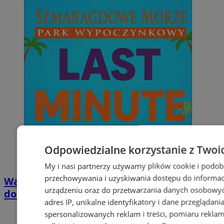
Odpowiedzialne korzystanie z Twoi
My i nasi partnerzy używamy plików cookie i podob
przechowywania i uzyskiwania dostępu do informac
Wakacyjny wypoczynek nad Bałtykiem w
urządzeniu oraz do przetwarzania danych osobowych
domkach Szmaragdowe Morze
adres IP, unikalne identyfikatory i dane przeglądani
spersonalizowanych reklam i treści, pomiaru reklam i