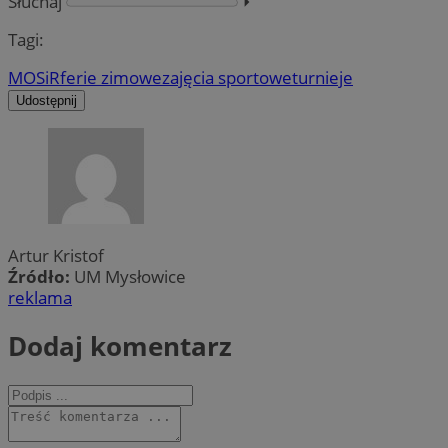
Słuchaj
⏵︎
Tagi:
MOSiR
ferie zimowe
zajęcia sportowe
turnieje
Udostępnij
Artur Kristof
Źródło:
UM Mysłowice
reklama
Dodaj komentarz