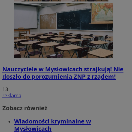
Nauczyciele w Mysłowicach strajkują! Nie
doszło do porozumienia ZNP z rządem!
13
reklama
Zobacz również
Wiadomości kryminalne w
Mysłowicach