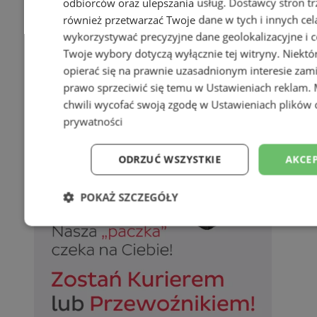
odbiorców oraz ulepszania usług.
Dostawcy stron tr
również przetwarzać Twoje dane w tych i innych cel
wykorzystywać precyzyjne dane geolokalizacyjne i c
Twoje wybory dotyczą wyłącznie tej witryny. Niekt
opierać się na prawnie uzasadnionym interesie zami
prawo sprzeciwić się temu w
Ustawieniach reklam
.
chwili wycofać swoją zgodę w
Ustawieniach plików 
prywatności
ODRZUĆ WSZYSTKIE
AKCEP
POKAŻ SZCZEGÓŁY
Niezbędne
Wydajność
Targetowani
Niesklasyfikowane