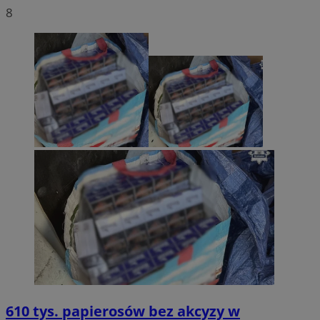
8
610 tys. papierosów bez akcyzy w