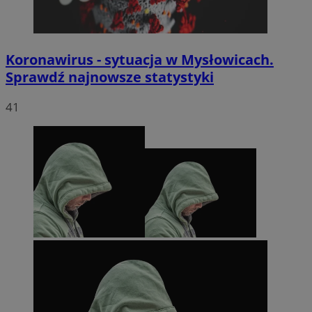
Koronawirus - sytuacja w Mysłowicach.
Sprawdź najnowsze statystyki
41