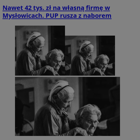
Nawet 42 tys. zł na własną firmę w
Mysłowicach. PUP rusza z naborem