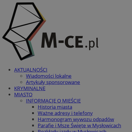
AKTUALNOŚCI
Wiadomości lokalne
Artykuły sponsorowane
KRYMINALNE
MIASTO
INFORMACJE O MIEŚCIE
Historia miasta
Ważne adresy i telefony
Harmonogram wywozu odpadów
Parafie i Msze Święte w Mysłowicach
Rozkłady jazdy w Mysłowicach