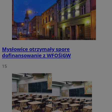
Mysłowice otrzymały spore
dofinansowanie z WFOŚiGW
15