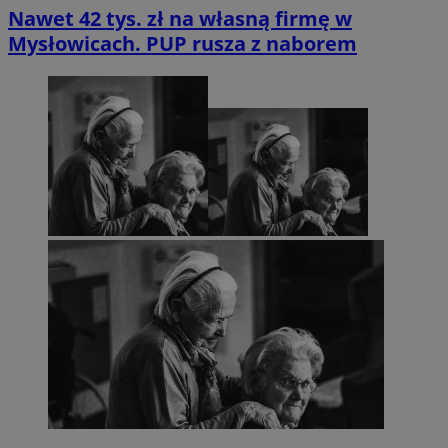
Nawet 42 tys. zł na własną firmę w
Mysłowicach. PUP rusza z naborem