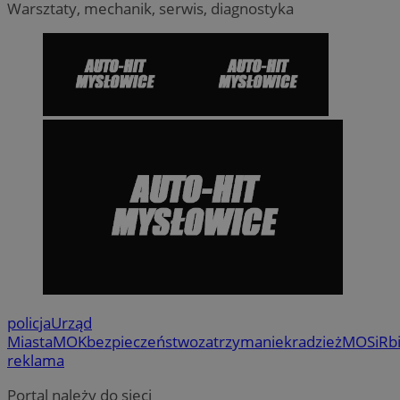
Warsztaty, mechanik, serwis, diagnostyka
policja
Urząd
Miasta
MOK
bezpieczeństwo
zatrzymanie
kradzież
MOSiR
b
reklama
Portal należy do sieci