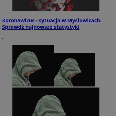
Koronawirus - sytuacja w Mysłowicach.
Sprawdź najnowsze statystyki
41