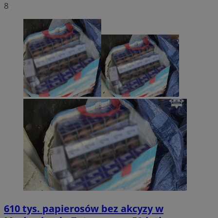
8
610 tys. papierosów bez akcyzy w