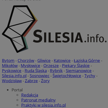
Bytom
-
Chorzów
-
Gliwice
-
Katowice
-
Łaziska Górne
-
Mikołów
-
Mysłowice
-
Orzesze
-
Piekary Śląskie
-
Pyskowice
-
Ruda Śląska
-
Rybnik
-
Siemianowice
-
Silesia.info.pl
-
Sosnowiec
-
Świętochłowice
-
Tychy
-
Wodzisław
-
Zabrze
-
Żory
Portal
Redakcja
Patronat medialny
Praktyki w silesia.info.pl