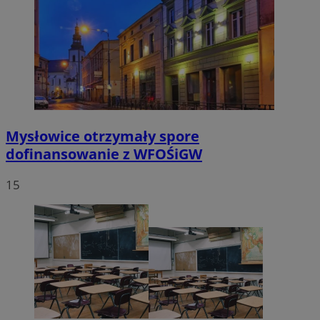
Mysłowice otrzymały spore
dofinansowanie z WFOŚiGW
15