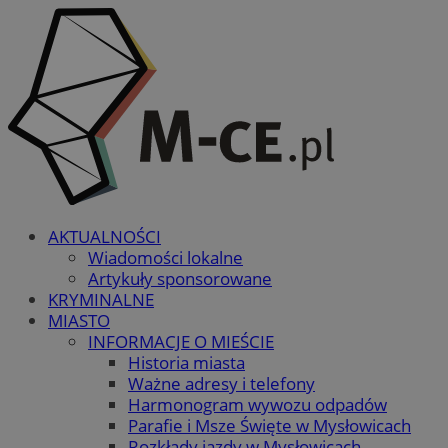
AKTUALNOŚCI
Wiadomości lokalne
Artykuły sponsorowane
KRYMINALNE
MIASTO
INFORMACJE O MIEŚCIE
Historia miasta
Ważne adresy i telefony
Harmonogram wywozu odpadów
Parafie i Msze Święte w Mysłowicach
Rozkłady jazdy w Mysłowicach