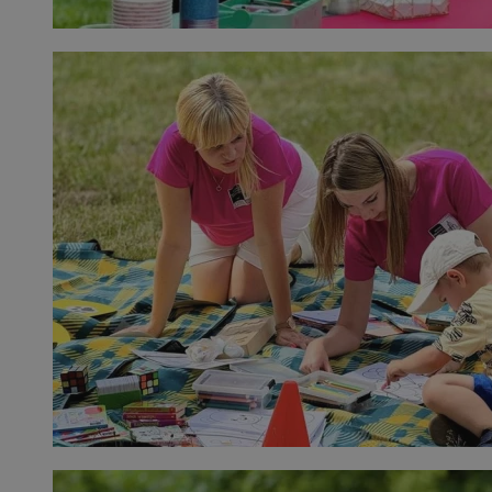
suid
1 r
Simplifi Holdings
Inc.
.simpli.fi
INGRESSCOOKIE
Ses
NGINX Inc.
bh.contextweb.com
CookieScriptConsent
1 r
CookieScript
m-ce.pl