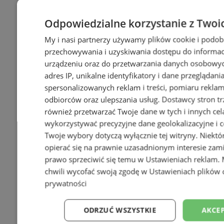
Odpowiedzialne korzystanie z Twoi
My i nasi partnerzy używamy plików cookie i podob
przechowywania i uzyskiwania dostępu do informac
urządzeniu oraz do przetwarzania danych osobowych
adres IP, unikalne identyfikatory i dane przeglądani
spersonalizowanych reklam i treści, pomiaru reklam i
odbiorców oraz ulepszania usług.
Dostawcy stron tr
również przetwarzać Twoje dane w tych i innych cel
wykorzystywać precyzyjne dane geolokalizacyjne i c
Twoje wybory dotyczą wyłącznie tej witryny. Niekt
opierać się na prawnie uzasadnionym interesie zami
prawo sprzeciwić się temu w
Ustawieniach reklam
.
chwili wycofać swoją zgodę w
Ustawieniach plików 
prywatności
ODRZUĆ WSZYSTKIE
AKCEP