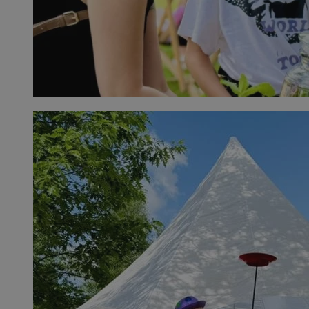
__Secure-YNID
.youtube.com
mlcwc
.moloco.com
__mguid_
.mediago.io
ustat_exc8mad1xduy0j7u0zfaiwzsrzvkyr
.ustat.info
ssh
1 rok
Media Force Ltd
.mfadsrvr.com
DSID
59 minut 53
Google LLC
sekundy
.doubleclick.net
__eoi
.m-ce.pl
mc
1 rok 1 miesi
Quality Unit LLC
openstat_rwj63gnvkvuh0j6uty938hedXs0jcf
.openstat.eu
.quantserve.com
x
.advolve.io