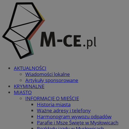
AKTUALNOŚCI
Wiadomości lokalne
Artykuły sponsorowane
KRYMINALNE
MIASTO
INFORMACJE O MIEŚCIE
Historia miasta
Ważne adresy i telefony
Harmonogram wywozu odpadów
Parafie i Msze Święte w Mysłowicach
Rozkłady jazdy w Mysłowicach