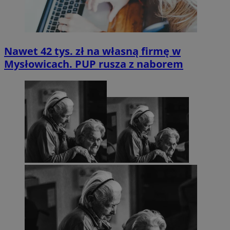
Nawet 42 tys. zł na własną firmę w
Mysłowicach. PUP rusza z naborem