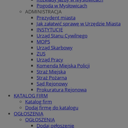
Pogoda w Mysłowicach
ADMINISTRACJA
Prezydent miasta
Jak załatwić sprawę w Urzędzie Miasta
INSTYTUCJE
Urząd Stanu Cywilnego
MOPS
Urząd Skarbowy
ZUS
Urząd Pracy
Komenda Miejska Policji
Straż Miejska
Straż Pożarna
Sąd Rejonowy
Prokuratura Rejonowa
KATALOG FIRM
Katalog firm
Dodaj firmę do katalogu
OGŁOSZENIA
OGŁOSZENIA
Dodaj ogłoszenie