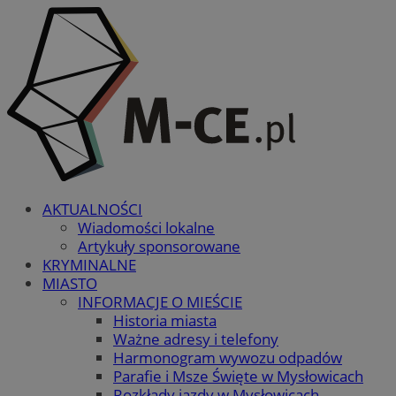
AKTUALNOŚCI
Wiadomości lokalne
Artykuły sponsorowane
KRYMINALNE
MIASTO
INFORMACJE O MIEŚCIE
Historia miasta
Ważne adresy i telefony
Harmonogram wywozu odpadów
Parafie i Msze Święte w Mysłowicach
Rozkłady jazdy w Mysłowicach