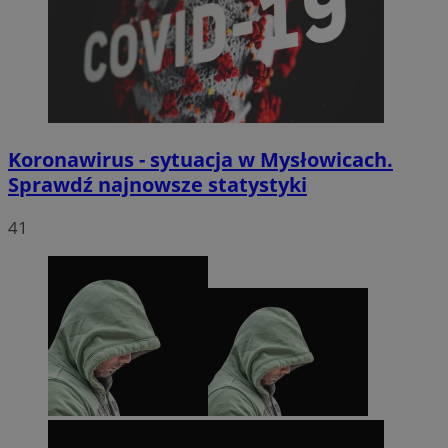
Koronawirus - sytuacja w Mysłowicach.
Sprawdź najnowsze statystyki
41