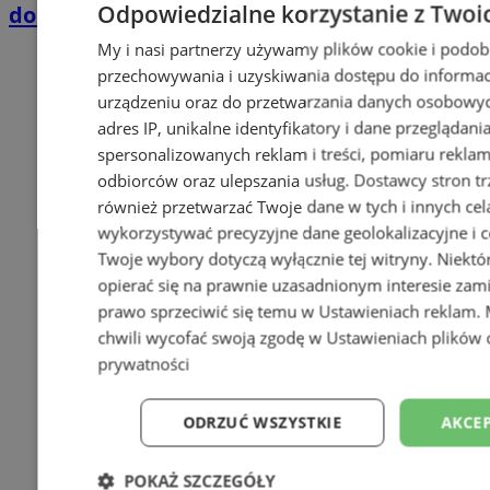
Odpowiedzialne korzystanie z Twoi
domkach Szmaragdowe Morze
My i nasi partnerzy używamy plików cookie i podob
przechowywania i uzyskiwania dostępu do informac
urządzeniu oraz do przetwarzania danych osobowych
adres IP, unikalne identyfikatory i dane przeglądani
spersonalizowanych reklam i treści, pomiaru reklam i
odbiorców oraz ulepszania usług.
Dostawcy stron tr
również przetwarzać Twoje dane w tych i innych cel
wykorzystywać precyzyjne dane geolokalizacyjne i c
Twoje wybory dotyczą wyłącznie tej witryny. Niekt
opierać się na prawnie uzasadnionym interesie zami
prawo sprzeciwić się temu w
Ustawieniach reklam
.
chwili wycofać swoją zgodę w
Ustawieniach plików 
prywatności
ODRZUĆ WSZYSTKIE
AKCEP
POKAŻ SZCZEGÓŁY