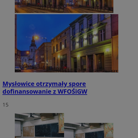
Mysłowice otrzymały spore
dofinansowanie z WFOŚiGW
15