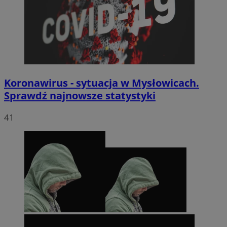
Koronawirus - sytuacja w Mysłowicach.
Sprawdź najnowsze statystyki
41