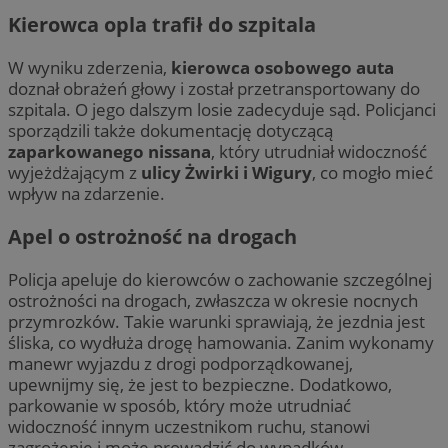
Kierowca opla trafił do szpitala
W wyniku zderzenia,
kierowca osobowego auta
doznał obrażeń głowy i został przetransportowany do
szpitala. O jego dalszym losie zadecyduje sąd. Policjanci
sporządzili także dokumentację dotyczącą
zaparkowanego nissana
, który utrudniał widoczność
wyjeżdżającym z
ulicy Żwirki i Wigury
, co mogło mieć
wpływ na zdarzenie.
Apel o ostrożność na drogach
Policja apeluje do kierowców o zachowanie szczególnej
ostrożności na drogach, zwłaszcza w okresie nocnych
przymrozków. Takie warunki sprawiają, że jezdnia jest
śliska, co wydłuża drogę hamowania. Zanim wykonamy
manewr wyjazdu z drogi podporządkowanej,
upewnijmy się, że jest to bezpieczne. Dodatkowo,
parkowanie w sposób, który może utrudniać
widoczność innym uczestnikom ruchu, stanowi
zagrożenie i może prowadzić do wypadków.