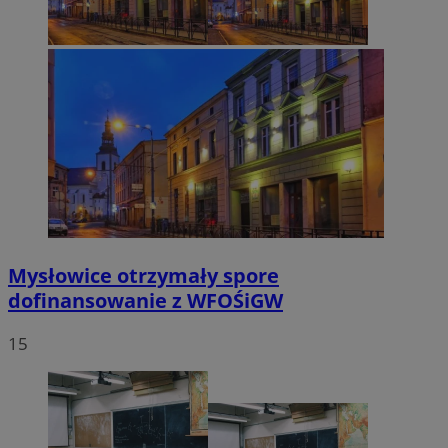
Mysłowice otrzymały spore
dofinansowanie z WFOŚiGW
15