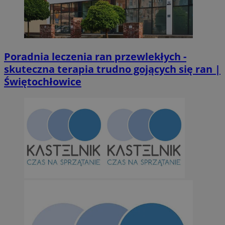
euds
.rfihub.com
Ses
Poradnia leczenia ran przewlekłych -
skuteczna terapia trudno gojących się ran |
Świętochłowice
Googl
li_gc
5 miesi
LinkedIn
tygod
Corporation
.linkedin.com
suid
1 r
Simplifi Holdings
Inc.
.simpli.fi