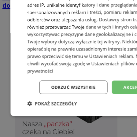
domkach Szmaragdowe Morze
adres IP, unikalne identyfikatory i dane przeglądani
spersonalizowanych reklam i treści, pomiaru reklam i
odbiorców oraz ulepszania usług.
Dostawcy stron tr
również przetwarzać Twoje dane w tych i innych cel
wykorzystywać precyzyjne dane geolokalizacyjne i c
Twoje wybory dotyczą wyłącznie tej witryny. Niekt
opierać się na prawnie uzasadnionym interesie zami
prawo sprzeciwić się temu w
Ustawieniach reklam
.
chwili wycofać swoją zgodę w
Ustawieniach plików 
prywatności
ODRZUĆ WSZYSTKIE
AKCEP
POKAŻ SZCZEGÓŁY
Niezbędne
Wydajność
Targetowani