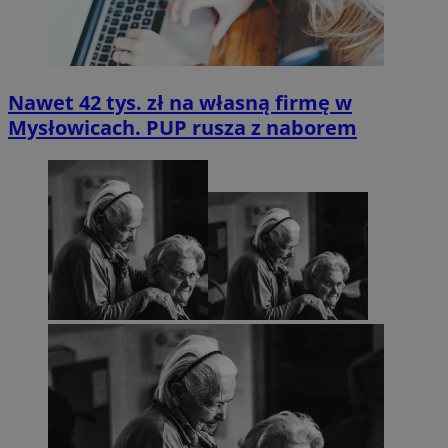
Nawet 42 tys. zł na własną firmę w
Mysłowicach. PUP rusza z naborem