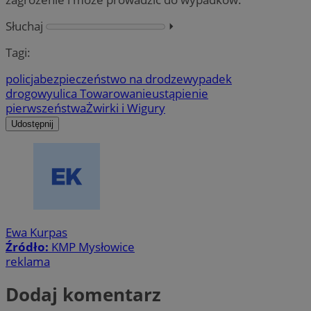
Słuchaj
⏵︎
Tagi:
policja
bezpieczeństwo na drodze
wypadek
drogowy
ulica Towarowa
nieustąpienie
pierwszeństwa
Żwirki i Wigury
Udostępnij
Ewa Kurpas
Źródło:
KMP Mysłowice
reklama
Dodaj komentarz