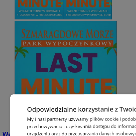
Odpowiedzialne korzystanie z Twoi
My i nasi partnerzy używamy plików cookie i podob
przechowywania i uzyskiwania dostępu do informac
Wakacyjny wypoczynek nad Bałtykiem w
urządzeniu oraz do przetwarzania danych osobowych