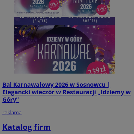
seku
.temu.com
VISITOR_PRIVACY_METADATA
5 miesi
YouTube
tygod
.youtube.com
Bal Karnawałowy 2026 w Sosnowcu |
Elegancki wieczór w Restauracji „Idziemy w
Góry”
reklama
Katalog firm