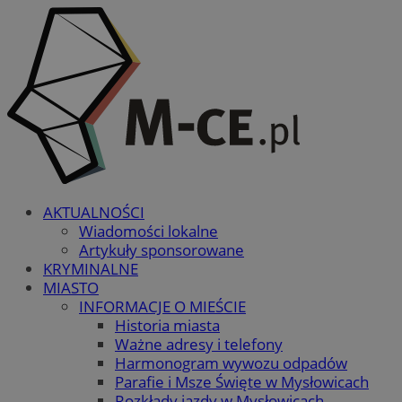
AKTUALNOŚCI
Wiadomości lokalne
Artykuły sponsorowane
KRYMINALNE
MIASTO
INFORMACJE O MIEŚCIE
Historia miasta
Ważne adresy i telefony
Harmonogram wywozu odpadów
Parafie i Msze Święte w Mysłowicach
Rozkłady jazdy w Mysłowicach