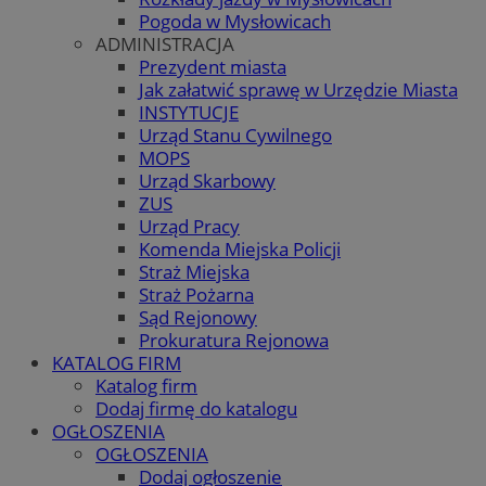
Pogoda w Mysłowicach
ADMINISTRACJA
Prezydent miasta
Jak załatwić sprawę w Urzędzie Miasta
INSTYTUCJE
Urząd Stanu Cywilnego
MOPS
Urząd Skarbowy
ZUS
Urząd Pracy
Komenda Miejska Policji
Straż Miejska
Straż Pożarna
Sąd Rejonowy
Prokuratura Rejonowa
KATALOG FIRM
Katalog firm
Dodaj firmę do katalogu
OGŁOSZENIA
OGŁOSZENIA
Dodaj ogłoszenie