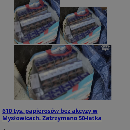
610 tys. papierosów bez akcyzy w
Mysłowicach. Zatrzymano 50-latka