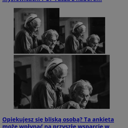
Opiekujesz się bliską osobą? Ta ankieta
może wpłynąć na przyszłe wsparcie w