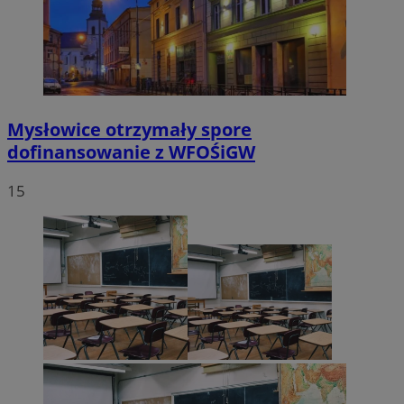
Mysłowice otrzymały spore
dofinansowanie z WFOŚiGW
15