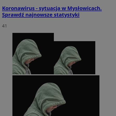
Koronawirus - sytuacja w Mysłowicach.
Sprawdź najnowsze statystyki
41