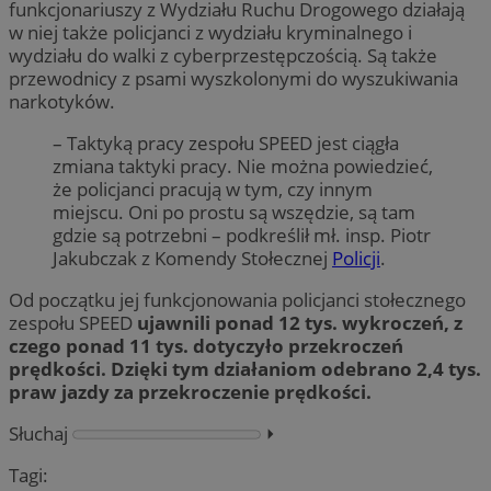
funkcjonariuszy z Wydziału Ruchu Drogowego działają
w niej także policjanci z wydziału kryminalnego i
wydziału do walki z cyberprzestępczością. Są także
przewodnicy z psami wyszkolonymi do wyszukiwania
narkotyków.
– Taktyką pracy zespołu SPEED jest ciągła
zmiana taktyki pracy. Nie można powiedzieć,
że policjanci pracują w tym, czy innym
miejscu. Oni po prostu są wszędzie, są tam
gdzie są potrzebni – podkreślił mł. insp. Piotr
Jakubczak z Komendy Stołecznej
Policji
.
Od początku jej funkcjonowania policjanci stołecznego
zespołu SPEED
ujawnili ponad 12 tys. wykroczeń, z
czego ponad 11 tys. dotyczyło przekroczeń
prędkości. Dzięki tym działaniom odebrano 2,4 tys.
praw jazdy
za przekroczenie prędkości.
Słuchaj
⏵︎
Tagi: