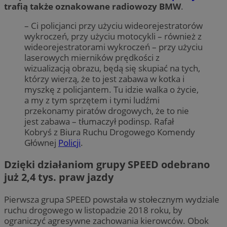
trafią także oznakowane radiowozy BMW
.
– Ci policjanci przy użyciu wideorejestratorów
wykroczeń, przy użyciu motocykli – również z
wideorejestratorami wykroczeń – przy użyciu
laserowych mierników prędkości z
wizualizacją obrazu, będą się skupiać na tych,
którzy wierzą, że to jest zabawa w kotka i
myszkę z policjantem. Tu idzie walka o życie,
a my z tym sprzętem i tymi ludźmi
przekonamy piratów drogowych, że to nie
jest zabawa – tłumaczył podinsp. Rafał
Kobryś z Biura Ruchu Drogowego Komendy
Głównej
Policji
.
Dzięki działaniom grupy SPEED odebrano
już 2,4 tys. praw jazdy
Pierwsza grupa SPEED powstała w stołecznym wydziale
ruchu drogowego w listopadzie 2018 roku, by
ograniczyć agresywne zachowania kierowców. Obok