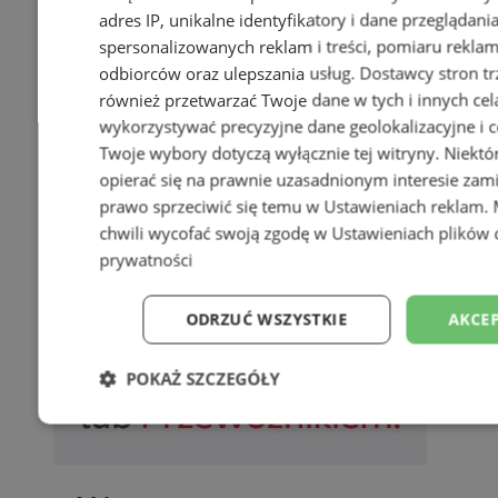
adres IP, unikalne identyfikatory i dane przeglądani
spersonalizowanych reklam i treści, pomiaru reklam i
odbiorców oraz ulepszania usług.
Dostawcy stron tr
również przetwarzać Twoje dane w tych i innych cel
wykorzystywać precyzyjne dane geolokalizacyjne i c
Twoje wybory dotyczą wyłącznie tej witryny. Niekt
opierać się na prawnie uzasadnionym interesie zami
prawo sprzeciwić się temu w
Ustawieniach reklam
.
chwili wycofać swoją zgodę w
Ustawieniach plików 
prywatności
ODRZUĆ WSZYSTKIE
AKCEP
POKAŻ SZCZEGÓŁY
Niezbędne
Wydajność
Targetowani