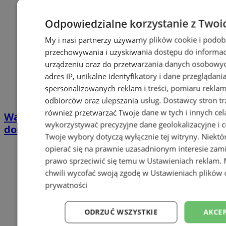
Odpowiedzialne korzystanie z Twoi
My i nasi partnerzy używamy plików cookie i podob
przechowywania i uzyskiwania dostępu do informac
urządzeniu oraz do przetwarzania danych osobowych
adres IP, unikalne identyfikatory i dane przeglądani
spersonalizowanych reklam i treści, pomiaru reklam i
odbiorców oraz ulepszania usług.
Dostawcy stron tr
również przetwarzać Twoje dane w tych i innych cel
Wakacyjny wypoczynek nad Bałtykiem w
wykorzystywać precyzyjne dane geolokalizacyjne i c
domkach Szmaragdowe Morze
Twoje wybory dotyczą wyłącznie tej witryny. Niekt
opierać się na prawnie uzasadnionym interesie zami
prawo sprzeciwić się temu w
Ustawieniach reklam
.
chwili wycofać swoją zgodę w
Ustawieniach plików 
prywatności
ODRZUĆ WSZYSTKIE
AKCEP