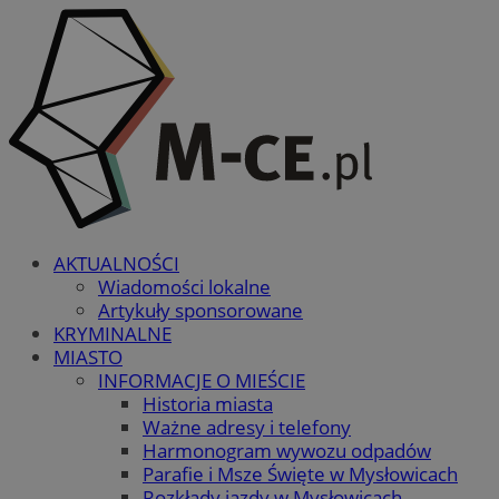
AKTUALNOŚCI
Wiadomości lokalne
Artykuły sponsorowane
KRYMINALNE
MIASTO
INFORMACJE O MIEŚCIE
Historia miasta
Ważne adresy i telefony
Harmonogram wywozu odpadów
Parafie i Msze Święte w Mysłowicach
Rozkłady jazdy w Mysłowicach