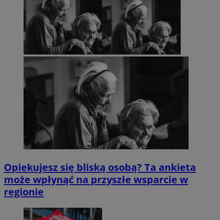
Opiekujesz się bliską osobą? Ta ankieta
może wpłynąć na przyszłe wsparcie w
regionie