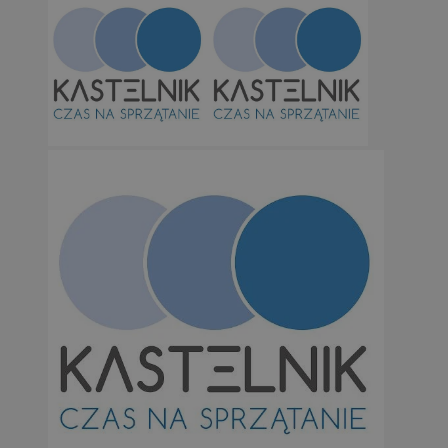
suid
1 r
Simplifi Holdings
Inc.
.simpli.fi
INGRESSCOOKIE
Ses
NGINX Inc.
bh.contextweb.com
CookieScriptConsent
1 r
CookieScript
m-ce.pl