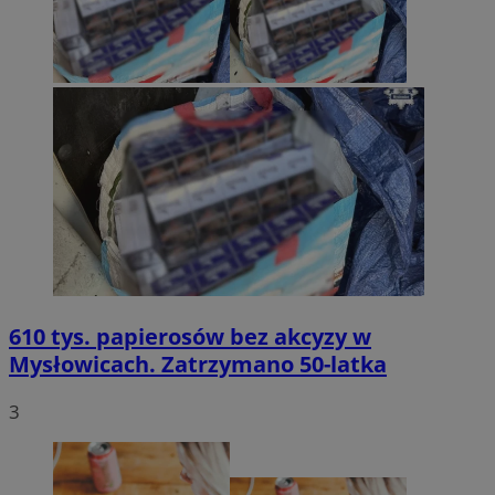
610 tys. papierosów bez akcyzy w
Mysłowicach. Zatrzymano 50-latka
3