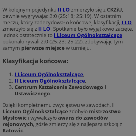
W kolejnym pojedynku
II LO
zmierzyło się z
CKZiU
,
pewnie wygrywając 2:0 (25:18; 25:19). W ostatnim
meczu, który zadecydował o końcowej klasyfikacji,
I LO
zmierzyło się z
II LO
. Spotkanie było wyjątkowo zacięte,
jednak ostatecznie to
I Liceum Ogólnokształcące
pokonało rywali 2:0 (25:23; 25:22), zdobywając tym
samym
pierwsze miejsce
w turnieju.
Klasyfikacja końcowa:
I Liceum Ogólnokształcące
,
II Liceum Ogólnokształcące
,
Centrum Kształcenia Zawodowego i
Ustawicznego
.
Dzięki kompletnemu zwycięstwu w zawodach,
I
Liceum Ogólnokształcące
zdobyło
mistrzostwo
Mysłowic
i wywalczyło
awans do zawodów
rejonowych
, gdzie zmierzy się z najlepszą szkołą z
Katowic
.