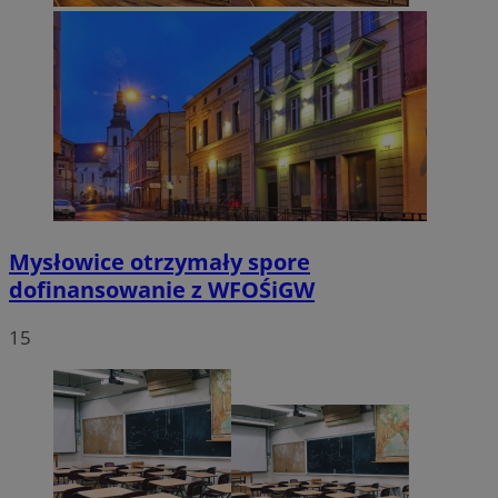
Mysłowice otrzymały spore
dofinansowanie z WFOŚiGW
15