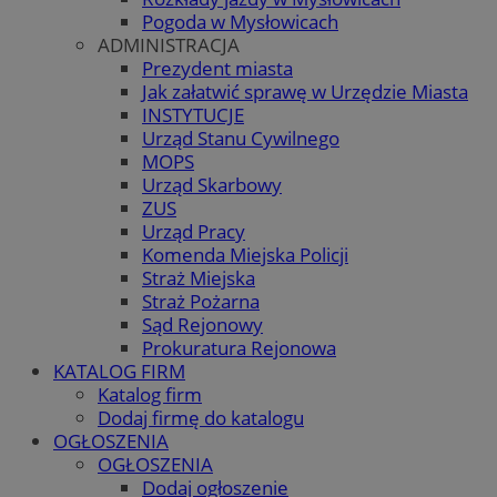
Pogoda w Mysłowicach
ADMINISTRACJA
Prezydent miasta
Jak załatwić sprawę w Urzędzie Miasta
INSTYTUCJE
Urząd Stanu Cywilnego
MOPS
Urząd Skarbowy
ZUS
Urząd Pracy
Komenda Miejska Policji
Straż Miejska
Straż Pożarna
Sąd Rejonowy
Prokuratura Rejonowa
KATALOG FIRM
Katalog firm
Dodaj firmę do katalogu
OGŁOSZENIA
OGŁOSZENIA
Dodaj ogłoszenie