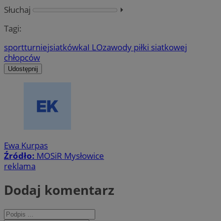
Słuchaj
⏵︎
Tagi:
sport
turniej
siatkówka
I LO
zawody piłki siatkowej
chłopców
Udostępnij
Ewa Kurpas
Źródło:
MOSiR Mysłowice
reklama
Dodaj komentarz