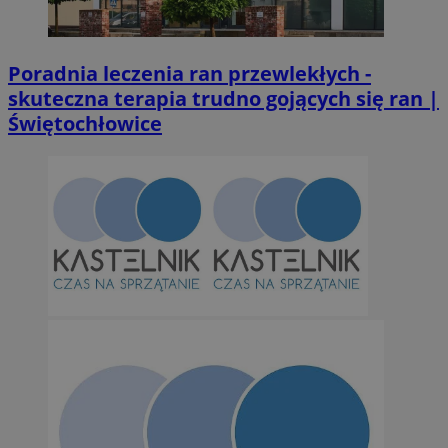
SessID
m-ce.pl
1 r
Poradnia leczenia ran przewlekłych -
skuteczna terapia trudno gojących się ran |
QeSessID
m-ce.pl
1 r
Świętochłowice
MvSessID
m-ce.pl
1 r
euds
.rfihub.com
Ses
Googl