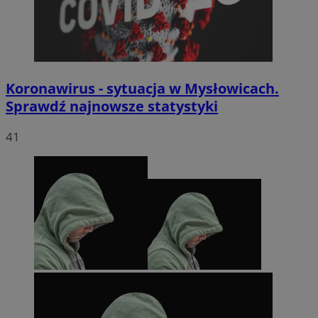
Koronawirus - sytuacja w Mysłowicach.
Sprawdź najnowsze statystyki
41