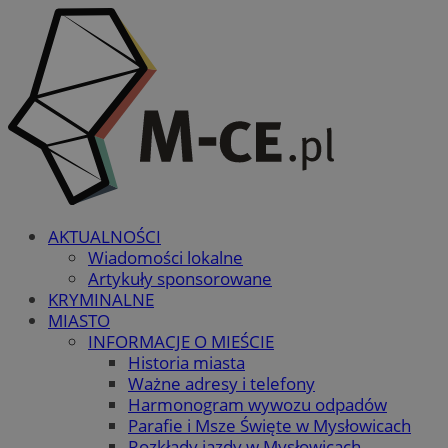
AKTUALNOŚCI
Wiadomości lokalne
Artykuły sponsorowane
KRYMINALNE
MIASTO
INFORMACJE O MIEŚCIE
Historia miasta
Ważne adresy i telefony
Harmonogram wywozu odpadów
Parafie i Msze Święte w Mysłowicach
Rozkłady jazdy w Mysłowicach