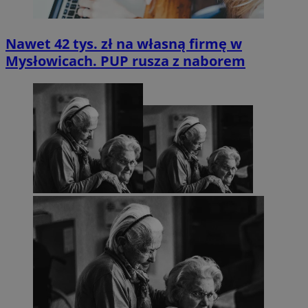
Nawet 42 tys. zł na własną firmę w
Mysłowicach. PUP rusza z naborem