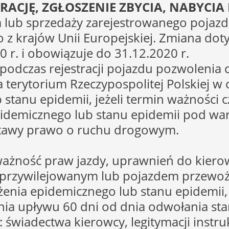
RACJĘ, ZGŁOSZENIE ZBYCIA, NABYCIA
 lub sprzedaży zarejestrowanego pojazd
 krajów Unii Europejskiej. Zmiana dot
0 r. i obowiązuje do 31.12.2020 r.
odczas rejestracji pojazdu pozwolenia c
 terytorium Rzeczypospolitej Polskiej w
stanu epidemii, jeżeli termin ważności cz
idemicznego lub stanu epidemii pod wa
tawy prawo o ruchu drogowym.
ażność praw jazdy, uprawnień do kiero
przywilejowanym lub pojazdem przewoż
żenia epidemicznego lub stanu epidemii
nia upływu 60 dni od dnia odwołania st
świadectwa kierowcy, legitymacji instruk