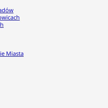
adów
łowicach
ch
ie Miasta