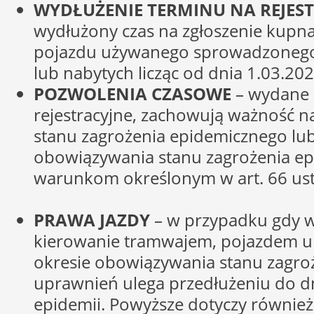
WYDŁUŻENIE TERMINU NA REJEST
wydłużony czas na zgłoszenie kupna
pojazdu używanego sprowadzonego z
lub nabytych licząc od dnia 1.03.202
POZWOLENIA CZASOWE
– wydane p
rejestracyjne, zachowują ważność na
stanu zagrożenia epidemicznego lub 
obowiązywania stanu zagrożenia ep
warunkom określonym w art. 66 us
PRAWA JAZDY
– w przypadku gdy w
kierowanie tramwajem, pojazdem u
okresie obowiązywania stanu zagro
uprawnień ulega przedłużeniu do d
epidemii. Powyższe dotyczy również: 