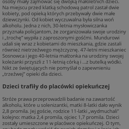
osoby miały zajmować się dwójką małoletnich dzieci.
Na miejscu przed klatką schodową patrol zastał dwie
kobiety, pod opieką których przebywały dwie małe
dziewczynki. Od kobiet wyczuwalna była silna woń
alkoholu. Jedna z nich, 30-letnia mysłowiczanka
przyznała policjantom, że zorganizowała swoje urodziny
i „trochę” wypiła z zaproszonymi gośćmi. Mundurowi
udali się wraz z kobietami do mieszkania, gdzie zastali
również nietrzeźwego mężczyznę. 47-letni mieszkaniec
Sosnowca i jego 40-letnia małżonka na urodziny swojej
koleżanki przyszli z 11-letnią córką i …z butelką wódki.
Nikt ze świętujących nie pomyślał o zapewnieniu
„trzeźwej” opieki dla dzieci.
Dzieci trafiły do placówki opiekuńczej
Stróże prawa przeprowadzili badanie na zawartość
alkoholu, które u solenizantki, matki 8-latki dało wynik
2,8 promila. Jej goście, rodzice 11-latki „wydmuchali”
kolejno: matka 2,4 promila, ojciec 1,7 promila. Dzieci
zostały umieszczone w placówce opiekuńczej. O tym,