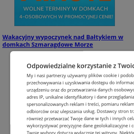
Wakacyjny wypoczynek nad Bałtykiem w
domkach Szmaragdowe Morze
Odpowiedzialne korzystanie z Twoi
My i nasi partnerzy używamy plików cookie i podob
przechowywania i uzyskiwania dostępu do informac
urządzeniu oraz do przetwarzania danych osobowych
adres IP, unikalne identyfikatory i dane przeglądani
spersonalizowanych reklam i treści, pomiaru reklam i
odbiorców oraz ulepszania usług.
Dostawcy stron tr
również przetwarzać Twoje dane w tych i innych cel
wykorzystywać precyzyjne dane geolokalizacyjne i c
Twoje wybory dotyczą wyłącznie tej witryny. Niekt