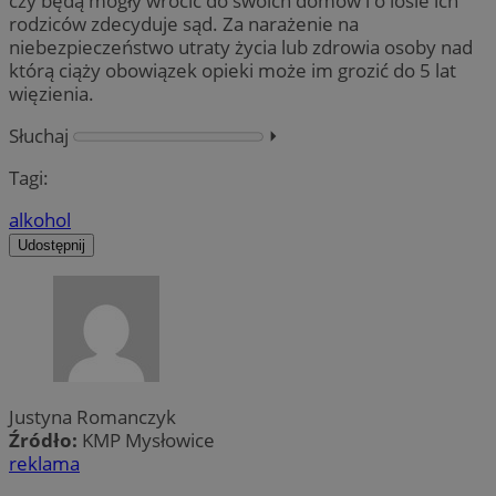
czy będą mogły wrócić do swoich domów i o losie ich
rodziców zdecyduje sąd. Za narażenie na
niebezpieczeństwo utraty życia lub zdrowia osoby nad
którą ciąży obowiązek opieki może im grozić do 5 lat
więzienia.
Słuchaj
⏵︎
Tagi:
alkohol
Udostępnij
Justyna Romanczyk
Źródło:
KMP Mysłowice
reklama