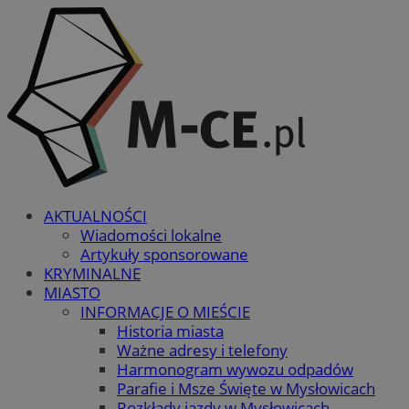
AKTUALNOŚCI
Wiadomości lokalne
Artykuły sponsorowane
KRYMINALNE
MIASTO
INFORMACJE O MIEŚCIE
Historia miasta
Ważne adresy i telefony
Harmonogram wywozu odpadów
Parafie i Msze Święte w Mysłowicach
Rozkłady jazdy w Mysłowicach