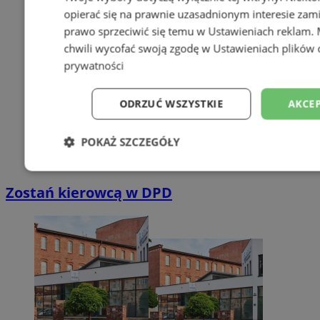
opierać się na prawnie uzasadnionym interesie zami
prawo sprzeciwić się temu w
Ustawieniach reklam
.
chwili wycofać swoją zgodę w
Ustawieniach plików 
prywatności
ODRZUĆ WSZYSTKIE
AKCEP
POKAŻ SZCZEGÓŁY
Niezbędne
Wydajność
Targetowani
Zostań kierowcą w DPD
Niesklasyfikowane