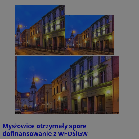
Mysłowice otrzymały spore
dofinansowanie z WFOŚiGW