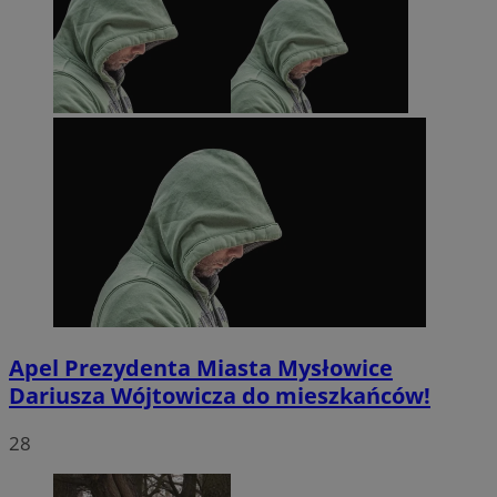
Apel Prezydenta Miasta Mysłowice
Dariusza Wójtowicza do mieszkańców!
28