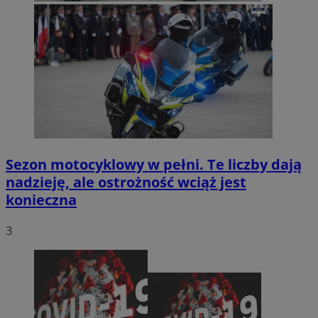
Sezon motocyklowy w pełni. Te liczby dają
nadzieję, ale ostrożność wciąż jest
konieczna
3