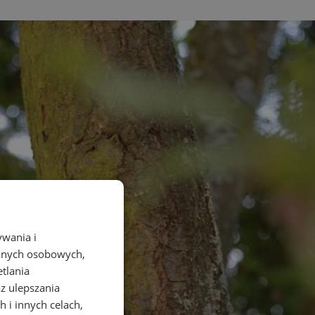
ywania i
danych osobowych,
etlania
az ulepszania
 i innych celach,