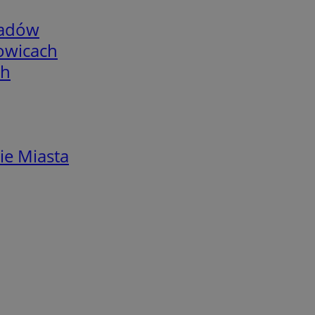
adów
łowicach
ch
ie Miasta