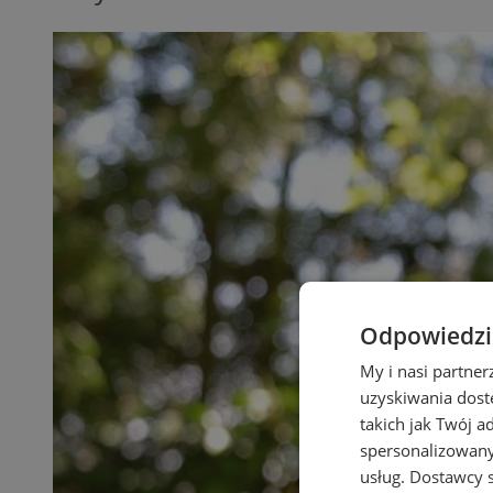
Odpowiedzia
My i nasi partne
uzyskiwania dost
takich jak Twój a
spersonalizowanyc
usług.
Dostawcy s