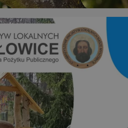
m-ce.pl
1 rok
Ten plik cookie przechowuje id
m-ce.pl
1 rok
Ten plik cookie przechowuje id
m-ce.pl
1 rok
Ten plik cookie przechowuje id
.rfihub.com
Sesja
Ten plik cookie jest używany
zgody użytkownika w odniesie
śledzenia. Zazwyczaj rejestruj
zdecydował się na usługi śledz
5 miesięcy 4
Służy do przechowywania zgod
LinkedIn
tygodnie
używanie plików cookie do in
Corporation
.linkedin.com
1 rok
Do przechowywania unikalnego
Simplifi Holdings
sesji.
Inc.
.simpli.fi
Sesja
Rejestruje, który klaster serw
NGINX Inc.
gościa. Jest to używane w kont
Google Privacy Policy
bh.contextweb.com
równoważenia obciążenia w ce
doświadczenia użytkownika.
nt
1 rok
Ten plik cookie jest używany p
CookieScript
Script.com do zapamiętywania 
m-ce.pl
dotyczących zgody użytkownika
Jest to konieczne, aby baner c
Script.com działał poprawnie.