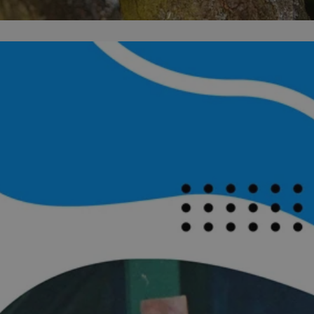
entyfikator sesji.
entyfikator sesji.
entyfikator sesji.
 do przechowywania
niu do usług
e, czy użytkownik
enia lub reklamy.
y gościa na
nych celów
 identyfikatora
erów obsługuje
ekście
lu optymalizacji
rzez usługę Cookie-
preferencji
 na pliki cookie.
ookie Cookie-