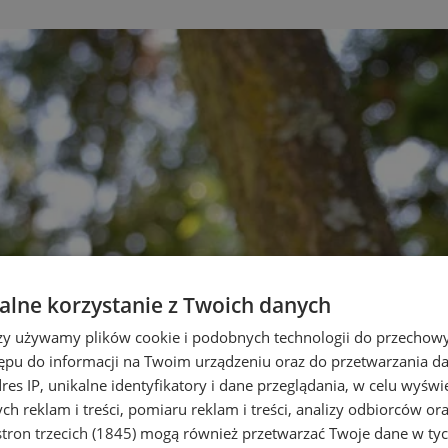
lne korzystanie z Twoich danych
rzy używamy plików cookie i podobnych technologii do przechow
ępu do informacji na Twoim urządzeniu oraz do przetwarzania 
dres IP, unikalne identyfikatory i dane przeglądania, w celu wyświ
h reklam i treści, pomiaru reklam i treści, analizy odbiorców or
tron trzecich (1845)
mogą również przetwarzać Twoje dane w tych