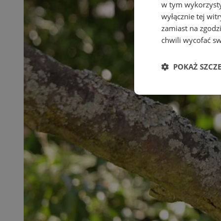
w tym wykorzysty
wyłącznie tej wi
zamiast na zgodz
chwili wycofać s
POKAŻ SZCZ
Niezbędne
Ni
Niezbędne pliki cook
zarządzanie kontem. 
Nazwa