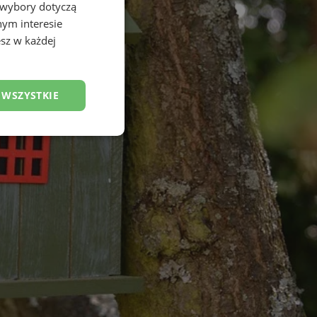
 wybory dotyczą
nym interesie
sz w każdej
 WSZYSTKIE
esklasyfikowane
ane
owanie użytkownika i
j.