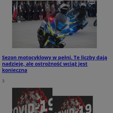
Sezon motocyklowy w pełni. Te liczby dają
nadzieję, ale ostrożność wciąż jest
konieczna
3