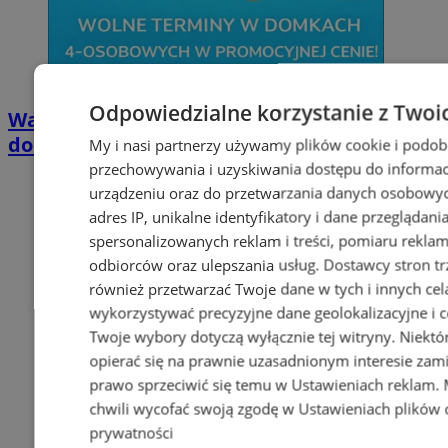
Odpowiedzialne korzystanie z Twoi
Wakacyjny wypoczynek nad Bałtykiem w
domkach Szmaragdowe Morze
My i nasi partnerzy używamy plików cookie i podob
przechowywania i uzyskiwania dostępu do informac
urządzeniu oraz do przetwarzania danych osobowych
adres IP, unikalne identyfikatory i dane przeglądani
spersonalizowanych reklam i treści, pomiaru reklam i
odbiorców oraz ulepszania usług.
Dostawcy stron tr
również przetwarzać Twoje dane w tych i innych cel
wykorzystywać precyzyjne dane geolokalizacyjne i c
Twoje wybory dotyczą wyłącznie tej witryny. Niekt
opierać się na prawnie uzasadnionym interesie zami
prawo sprzeciwić się temu w
Ustawieniach reklam
.
chwili wycofać swoją zgodę w
Ustawieniach plików 
prywatności