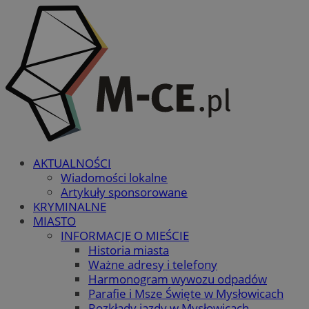
AKTUALNOŚCI
Wiadomości lokalne
Artykuły sponsorowane
KRYMINALNE
MIASTO
INFORMACJE O MIEŚCIE
Historia miasta
Ważne adresy i telefony
Harmonogram wywozu odpadów
Parafie i Msze Święte w Mysłowicach
Rozkłady jazdy w Mysłowicach