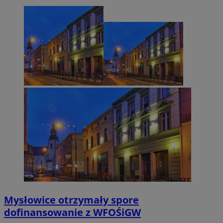
Mysłowice otrzymały spore
dofinansowanie z WFOŚiGW