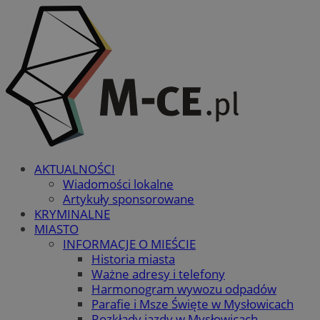
AKTUALNOŚCI
Wiadomości lokalne
Artykuły sponsorowane
KRYMINALNE
MIASTO
INFORMACJE O MIEŚCIE
Historia miasta
Ważne adresy i telefony
Harmonogram wywozu odpadów
Parafie i Msze Święte w Mysłowicach
Rozkłady jazdy w Mysłowicach