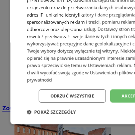
przechowywania i uzyskiwania dostępu do informac
urządzeniu oraz do przetwarzania danych osobowych
adres IP, unikalne identyfikatory i dane przeglądani
spersonalizowanych reklam i treści, pomiaru reklam i
odbiorców oraz ulepszania usług.
Dostawcy stron tr
również przetwarzać Twoje dane w tych i innych cel
wykorzystywać precyzyjne dane geolokalizacyjne i c
Twoje wybory dotyczą wyłącznie tej witryny. Niekt
opierać się na prawnie uzasadnionym interesie zami
prawo sprzeciwić się temu w
Ustawieniach reklam
.
chwili wycofać swoją zgodę w
Ustawieniach plików 
prywatności
ODRZUĆ WSZYSTKIE
AKCEP
Zostań kierowcą w DPD
POKAŻ SZCZEGÓŁY
Niezbędne
Wydajność
Targetowani