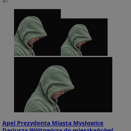
41
Apel Prezydenta Miasta Mysłowice
Dariusza Wójtowicza do mieszkańców!