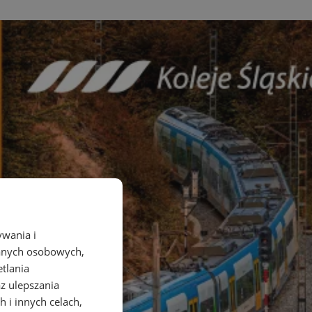
ywania i
danych osobowych,
etlania
az ulepszania
 i innych celach,