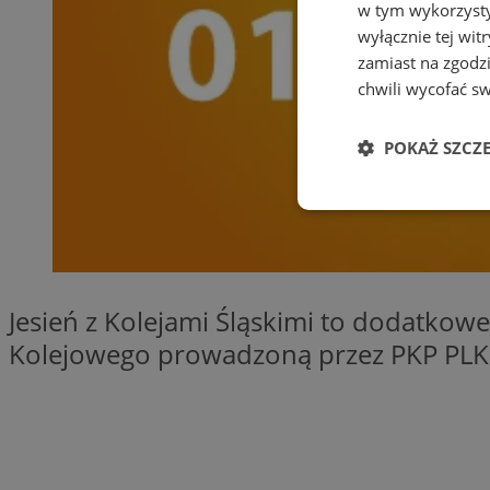
w tym wykorzysty
wyłącznie tej wi
zamiast na zgodz
chwili wycofać s
POKAŻ SZCZ
Niezbędne
Jesień z Kolejami Śląskimi to dodatkow
Kolejowego prowadzoną przez PKP PLK
Ni
Niezbędne pliki cook
zarządzanie kontem. 
Nazwa