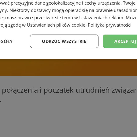
wać precyzyjne dane geolokalizacyjne i cechy urządzenia. Twoje
tryny. Niektórzy dostawcy mogą opierać się na prawnie uzasadnio
ie; masz prawo sprzeciwić się temu w
Ustawieniach reklam
. Może
woją zgodę w
Ustawieniach plików cookie
.
Polityka prywatności
EGÓŁY
ODRZUĆ WSZYSTKIE
AKCEPTUJ
Wydajność
Targetowanie
Funkcjonalność
Ni
e połączenia i początek utrudnień zwią
.
ezbędne
Wydajność
Targetowanie
Funkcjonalność
Niesklasyfikow
ie umożliwiają korzystanie z podstawowych funkcji strony internetowej, takich jak log
Bez niezbędnych plików cookie nie można prawidłowo korzystać ze strony internetowe
Okres
Provider
/
Domena
Opis
przechowywania