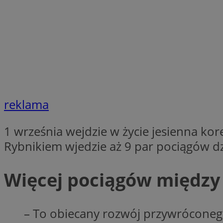
SessID
QeSessID
MvSessID
euds
li_gc
reklama
suid
1 września wejdzie w życie jesienna kor
Rybnikiem wjedzie aż 9 par pociągów dz
INGRESSCOOKIE
Więcej pociągów między
CookieScriptConse
– To obiecany rozwój przywróconego 