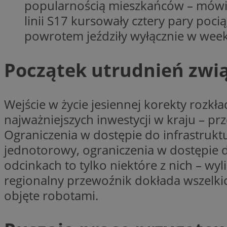
__cf_bm
popularnością mieszkańców – mówi K
linii S17 kursowały cztery pary poci
powrotem jeździły wyłącznie w wee
VISITOR_PRIVACY_
Początek utrudnień zwi
Wejście w życie jesiennej korekty rozkł
najważniejszych inwestycji w kraju – p
Nazwa
Ograniczenia w dostępie do infrastruk
Pro
Nazwa
Nazwa
Do
Nazwa
jednotorowy, ograniczenia w dostępie 
openstat_gid
sa-user-id-v3
google_push
.bi
odcinkach to tylko niektóre z nich – wyl
WMF-Uniq
TDID
regionalny przewoźnik dokłada wszelkic
ustat_Xer121962iw
openstat_cwX7xx1t
objęte robotami.
ADK_EX_11
tt_viewer
c
__mguid_