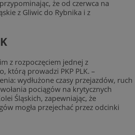
niania ludzi i
 przypominając, że od czerwca na
trony internetowej,
e ważnych raportów
skie z Gliwic do Rybnika i z
ryny internetowej.
nformacje o zgodzie
ncjach dotyczących
ia z witryny.
olityki prywatności
LK
ich przestrzeganie
temu użytkownik nie
woich preferencji,
 z regulacjami
kim z rozpoczęciem jednej z
o, którą prowadzi PKP PLK. –
enia: wydłużone czasy przejazdów, ruch
dwołania pociągów na krytycznych
 i przechowywania
 służy do
olei Śląskich, zapewniając, że
iadomień push do
formacji na temat
o tym, w jaki
edzających ze stroną
ta ze strony
ągów mogła przejechać przez odcinki
st on zazwyczaj
y, które użytkownik
elów śledzenia i
iedzeniem tej
 poprawy
użytkownika i
ryny.
_viewer”, aby pomóc
óre widzisz w
 służy do
kie jest używany do
ęstotliwości
 identyfikacji