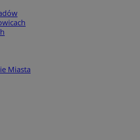
adów
łowicach
ch
ie Miasta