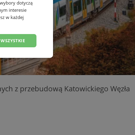
 wybory dotyczą
nym interesie
sz w każdej
 WSZYSTKIE
esklasyfikowane
zanych z przebudową Katowickiego Węzła
ane
owanie użytkownika i
j.