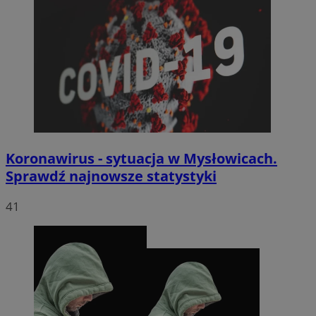
Koronawirus - sytuacja w Mysłowicach.
Sprawdź najnowsze statystyki
41