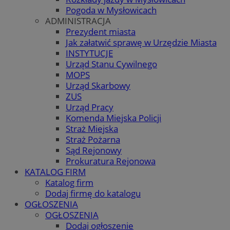
Pogoda w Mysłowicach
ADMINISTRACJA
Prezydent miasta
Jak załatwić sprawę w Urzędzie Miasta
INSTYTUCJE
Urząd Stanu Cywilnego
MOPS
Urząd Skarbowy
ZUS
Urząd Pracy
Komenda Miejska Policji
Straż Miejska
Straż Pożarna
Sąd Rejonowy
Prokuratura Rejonowa
KATALOG FIRM
Katalog firm
Dodaj firmę do katalogu
OGŁOSZENIA
OGŁOSZENIA
Dodaj ogłoszenie