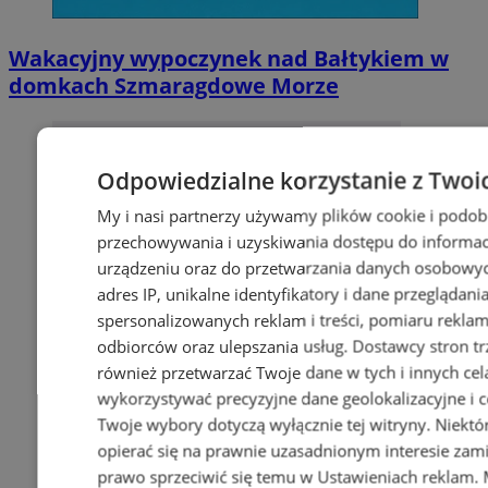
Wakacyjny wypoczynek nad Bałtykiem w
domkach Szmaragdowe Morze
Odpowiedzialne korzystanie z Twoi
My i nasi partnerzy używamy plików cookie i podob
przechowywania i uzyskiwania dostępu do informac
urządzeniu oraz do przetwarzania danych osobowych
adres IP, unikalne identyfikatory i dane przeglądani
spersonalizowanych reklam i treści, pomiaru reklam i
odbiorców oraz ulepszania usług.
Dostawcy stron tr
również przetwarzać Twoje dane w tych i innych cel
wykorzystywać precyzyjne dane geolokalizacyjne i c
Twoje wybory dotyczą wyłącznie tej witryny. Niekt
opierać się na prawnie uzasadnionym interesie zami
prawo sprzeciwić się temu w
Ustawieniach reklam
.