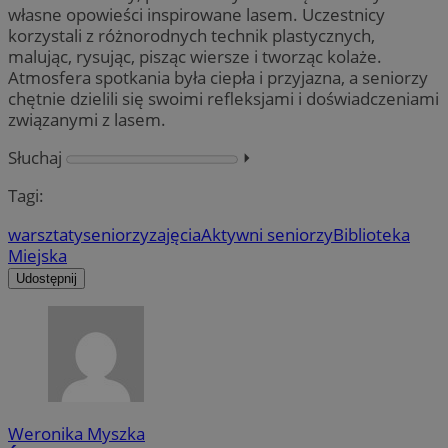
własne opowieści inspirowane lasem. Uczestnicy
korzystali z różnorodnych technik plastycznych,
malując, rysując, pisząc wiersze i tworząc kolaże.
Atmosfera spotkania była ciepła i przyjazna, a seniorzy
chętnie dzielili się swoimi refleksjami i doświadczeniami
związanymi z lasem.
Słuchaj
⏵︎
Tagi:
warsztaty
seniorzy
zajęcia
Aktywni seniorzy
Biblioteka
Miejska
Udostępnij
Weronika Myszka