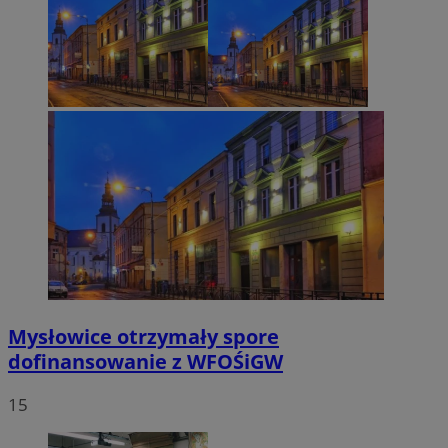
Mysłowice otrzymały spore
dofinansowanie z WFOŚiGW
15