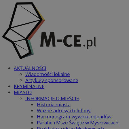
AKTUALNOŚCI
Wiadomości lokalne
Artykuły sponsorowane
KRYMINALNE
MIASTO
INFORMACJE O MIEŚCIE
Historia miasta
Ważne adresy i telefony
Harmonogram wywozu odpadów
Parafie i Msze Święte w Mysłowicach
Rozkłady jazdy w Mysłowicach