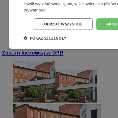
chwili wycofać swoją zgodę w
Ustawieniach plików 
prywatności
ODRZUĆ WSZYSTKIE
AKCEP
POKAŻ SZCZEGÓŁY
Niezbędne
Wydajność
Targetowani
Zostań kierowcą w DPD
Niesklasyfikowane
Niezbędne
Wydajność
Targetowanie
Funkcjonalno
Niezbędne pliki cookie umożliwiają korzystanie z podstawowych fun