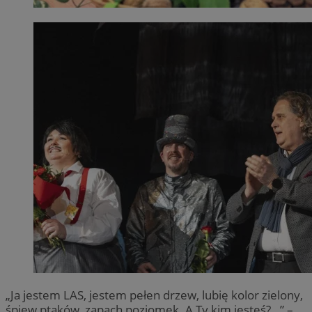
„Ja jestem LAS, jestem pełen drzew, lubię kolor zielony,
śpiew ptaków, zapach poziomek. A Ty kim jesteś?…” –