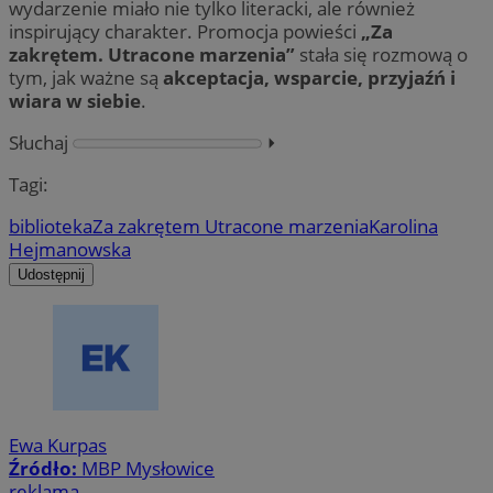
wydarzenie miało nie tylko literacki, ale również
inspirujący charakter. Promocja powieści
„Za
zakrętem. Utracone marzenia”
stała się rozmową o
tym, jak ważne są
akceptacja, wsparcie, przyjaźń i
wiara w siebie
.
Słuchaj
⏵︎
Tagi:
biblioteka
Za zakrętem Utracone marzenia
Karolina
Hejmanowska
Udostępnij
Ewa Kurpas
Źródło:
MBP Mysłowice
reklama
Provider
/
Okres