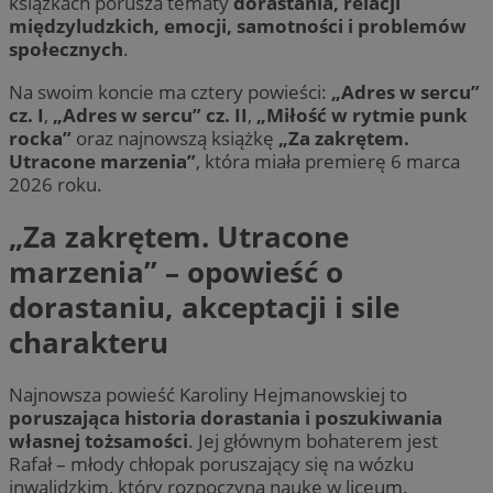
książkach porusza tematy
dorastania, relacji
międzyludzkich, emocji, samotności i problemów
społecznych
.
QeSessID
m-ce.pl
1 r
Na swoim koncie ma cztery powieści:
„Adres w sercu”
cz. I
,
„Adres w sercu” cz. II
,
„Miłość w rytmie punk
rocka”
oraz najnowszą książkę
„Za zakrętem.
MvSessID
m-ce.pl
1 r
Utracone marzenia”
, która miała premierę 6 marca
2026 roku.
euds
.rfihub.com
Ses
„Za zakrętem. Utracone
marzenia” – opowieść o
dorastaniu, akceptacji i sile
charakteru
Googl
Najnowsza powieść Karoliny Hejmanowskiej to
poruszająca historia dorastania i poszukiwania
własnej tożsamości
. Jej głównym bohaterem jest
li_gc
5 miesi
LinkedIn
Rafał – młody chłopak poruszający się na wózku
tygod
Corporation
.linkedin.com
inwalidzkim, który rozpoczyna naukę w liceum.