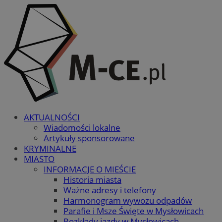
AKTUALNOŚCI
Wiadomości lokalne
Artykuły sponsorowane
KRYMINALNE
MIASTO
INFORMACJE O MIEŚCIE
Historia miasta
Ważne adresy i telefony
Harmonogram wywozu odpadów
Parafie i Msze Święte w Mysłowicach
Rozkłady jazdy w Mysłowicach