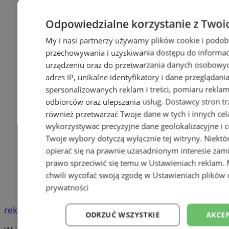
Odpowiedzialne korzystanie z Twoi
My i nasi partnerzy używamy plików cookie i podob
przechowywania i uzyskiwania dostępu do informac
urządzeniu oraz do przetwarzania danych osobowych
adres IP, unikalne identyfikatory i dane przeglądani
spersonalizowanych reklam i treści, pomiaru reklam i
odbiorców oraz ulepszania usług.
Dostawcy stron tr
również przetwarzać Twoje dane w tych i innych cel
wykorzystywać precyzyjne dane geolokalizacyjne i c
Twoje wybory dotyczą wyłącznie tej witryny. Niekt
opierać się na prawnie uzasadnionym interesie zami
prawo sprzeciwić się temu w
Ustawieniach reklam
.
chwili wycofać swoją zgodę w
Ustawieniach plików 
prywatności
reklama
ODRZUĆ WSZYSTKIE
AKCEP