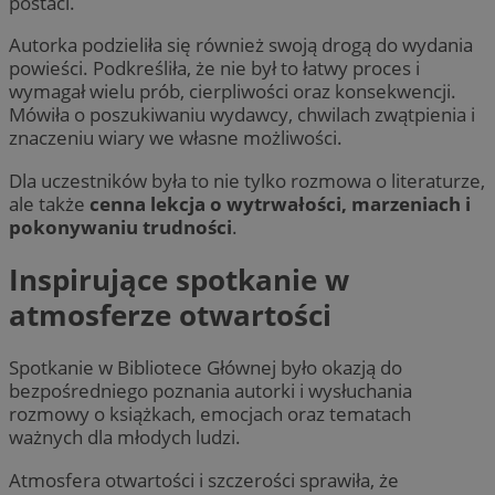
postaci.
Autorka podzieliła się również swoją drogą do wydania
powieści. Podkreśliła, że nie był to łatwy proces i
wymagał wielu prób, cierpliwości oraz konsekwencji.
Mówiła o poszukiwaniu wydawcy, chwilach zwątpienia i
znaczeniu wiary we własne możliwości.
__cf_bm
29 min
Cloudflare Inc.
seku
.temu.com
Dla uczestników była to nie tylko rozmowa o literaturze,
ale także
cenna lekcja o wytrwałości, marzeniach i
pokonywaniu trudności
.
Inspirujące spotkanie w
atmosferze otwartości
Spotkanie w Bibliotece Głównej było okazją do
bezpośredniego poznania autorki i wysłuchania
rozmowy o książkach, emocjach oraz tematach
VISITOR_PRIVACY_METADATA
5 miesi
YouTube
tygod
.youtube.com
ważnych dla młodych ludzi.
Atmosfera otwartości i szczerości sprawiła, że