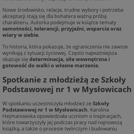
Nowe środowisko, relacje, trudne wybory i potrzeba
akceptacji stają się dla bohatera ważną próbą
suid
1 r
Simplifi Holdings
charakteru. Autorka podejmuje w książce tematy
Inc.
.simpli.fi
samotności, tolerancji, przyjaźni, wsparcia oraz
wiary w siebie
.
INGRESSCOOKIE
Ses
NGINX Inc.
To historia, która pokazuje, że ograniczenia nie zawsze
bh.contextweb.com
wynikają z sytuacji życiowej. Często najważniejsza
okazuje się
determinacja, siła wewnętrzna i
gotowość do walki o własne marzenia
.
Spotkanie z młodzieżą ze Szkoły
Podstawowej nr 1 w Mysłowicach
CookieScriptConsent
1 r
CookieScript
W spotkaniu uczestniczyła młodzież ze
Szkoły
m-ce.pl
Podstawowej nr 1 w Mysłowicach
. Karolina
Hejmanowska opowiedziała uczniom o inspiracjach,
które towarzyszyły jej podczas pracy nad najnowszą
książką, a także o procesie twórczym i budowaniu