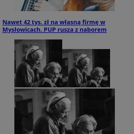
Nawet 42 tys. zł na własną firmę w
Mysłowicach. PUP rusza z naborem