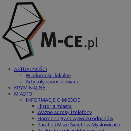
AKTUALNOŚCI
Wiadomości lokalne
Artykuły sponsorowane
KRYMINALNE
MIASTO
INFORMACJE O MIEŚCIE
Historia miasta
Ważne adresy i telefony
Harmonogram wywozu odpadów
Parafie i Msze Święte w Mysłowicach
Rozkłady jazdy w Mysłowicach