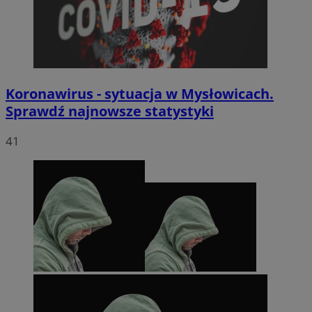
Koronawirus - sytuacja w Mysłowicach.
Sprawdź najnowsze statystyki
41