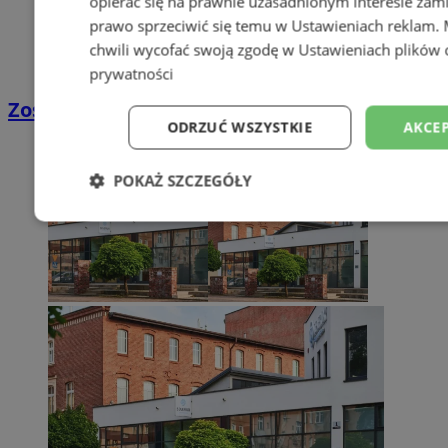
opierać się na prawnie uzasadnionym interesie zami
prawo sprzeciwić się temu w
Ustawieniach reklam
.
chwili wycofać swoją zgodę w
Ustawieniach plików 
prywatności
Zostań kierowcą w DPD
ODRZUĆ WSZYSTKIE
AKCEP
POKAŻ SZCZEGÓŁY
Niezbędne
Wydajność
Targetowani
Niesklasyfikowane
Niezbędne
Wydajność
Targetowanie
Funkcjonalno