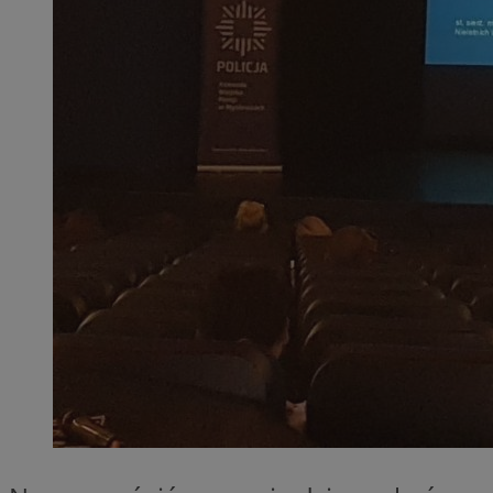
SessID
QeSessID
MvSessID
euds
li_gc
suid
INGRESSCOOKIE
CookieScriptConse