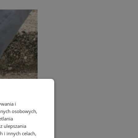
ywania i
danych osobowych,
etlania
az ulepszania
 i innych celach,