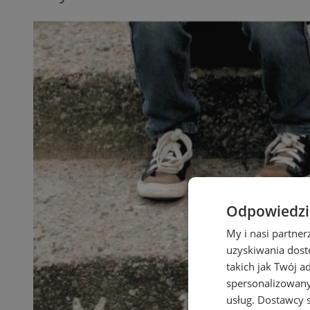
Odpowiedzia
My i nasi partne
uzyskiwania dost
takich jak Twój a
spersonalizowanyc
usług.
Dostawcy s