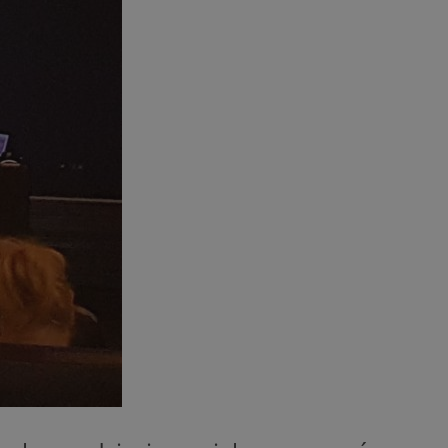
entyfikator sesji.
entyfikator sesji.
entyfikator sesji.
 do przechowywania
niu do usług
e, czy użytkownik
enia lub reklamy.
y gościa na
nych celów
 identyfikatora
erów obsługuje
ekście
lu optymalizacji
rzez usługę Cookie-
preferencji
 na pliki cookie.
ookie Cookie-