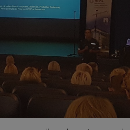
m-ce.pl
1 rok
Ten plik cookie przechowuje id
m-ce.pl
1 rok
Ten plik cookie przechowuje id
m-ce.pl
1 rok
Ten plik cookie przechowuje id
.rfihub.com
Sesja
Ten plik cookie jest używany
zgody użytkownika w odniesie
śledzenia. Zazwyczaj rejestruj
zdecydował się na usługi śledz
5 miesięcy 4
Służy do przechowywania zgod
LinkedIn
tygodnie
używanie plików cookie do in
Corporation
.linkedin.com
1 rok
Do przechowywania unikalnego
Simplifi Holdings
sesji.
Inc.
.simpli.fi
Sesja
Rejestruje, który klaster serw
NGINX Inc.
gościa. Jest to używane w kont
Google Privacy Policy
bh.contextweb.com
równoważenia obciążenia w ce
doświadczenia użytkownika.
nt
1 rok
Ten plik cookie jest używany p
CookieScript
Script.com do zapamiętywania 
m-ce.pl
dotyczących zgody użytkownika
Jest to konieczne, aby baner c
Script.com działał poprawnie.