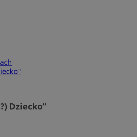
cach
ziecko"
?) Dziecko”