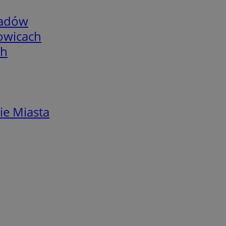
adów
łowicach
ch
ie Miasta