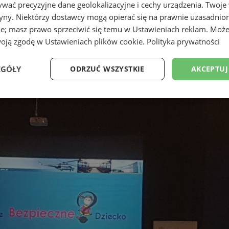
wać precyzyjne dane geolokalizacyjne i cechy urządzenia. Twoje
tryny. Niektórzy dostawcy mogą opierać się na prawnie uzasadnio
ie; masz prawo sprzeciwić się temu w
Ustawieniach reklam
. Może
woją zgodę w
Ustawieniach plików cookie
.
Polityka prywatności
EGÓŁY
ODRZUĆ WSZYSTKIE
AKCEPTUJ
Wydajność
Targetowanie
Funkcjonalność
Ni
ezbędne
Wydajność
Targetowanie
Funkcjonalność
Niesklasyfikow
ie umożliwiają korzystanie z podstawowych funkcji strony internetowej, takich jak log
Bez niezbędnych plików cookie nie można prawidłowo korzystać ze strony internetowe
Okres
Provider
/
Domena
Opis
przechowywania