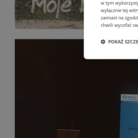
w tym wykorzysty
wyłącznie tej wi
zamiast na zgodz
chwili wycofać s
POKAŻ SZCZ
Niezbędne
Ni
Niezbędne pliki cook
zarządzanie kontem. 
Nazwa