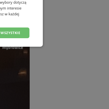
 wybory dotyczą
nym interesie
sz w każdej
 WSZYSTKIE
esklasyfikowane
ane
owanie użytkownika i
j.