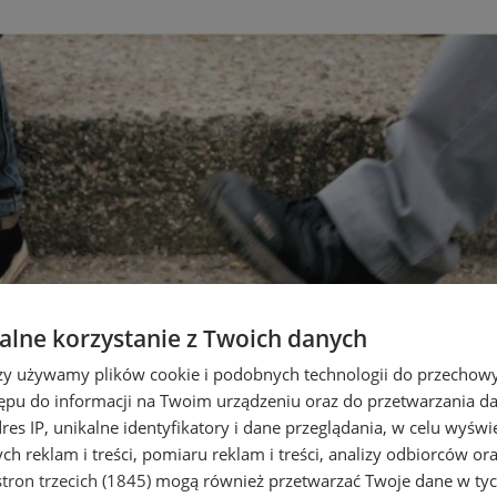
lne korzystanie z Twoich danych
rzy używamy plików cookie i podobnych technologii do przechow
ępu do informacji na Twoim urządzeniu oraz do przetwarzania 
dres IP, unikalne identyfikatory i dane przeglądania, w celu wyświ
h reklam i treści, pomiaru reklam i treści, analizy odbiorców or
tron trzecich (1845)
mogą również przetwarzać Twoje dane w tych