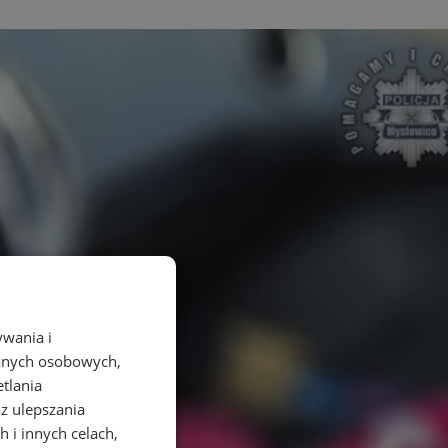
ywania i
danych osobowych,
etlania
az ulepszania
 i innych celach,