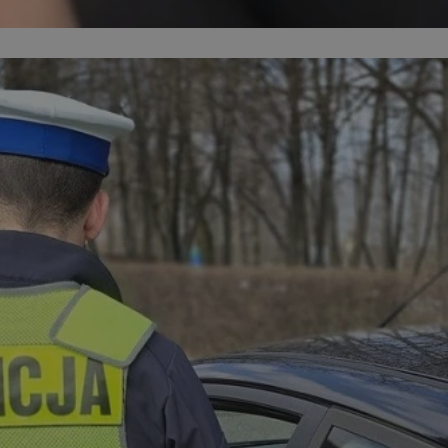
m-ce.pl
1 rok
Ten plik cookie przechowuje id
m-ce.pl
1 rok
Ten plik cookie przechowuje id
m-ce.pl
1 rok
Ten plik cookie przechowuje id
.rfihub.com
Sesja
Ten plik cookie jest używany
zgody użytkownika w odniesie
śledzenia. Zazwyczaj rejestruj
zdecydował się na usługi śledz
5 miesięcy 4
Służy do przechowywania zgod
LinkedIn
tygodnie
używanie plików cookie do in
Corporation
.linkedin.com
1 rok
Do przechowywania unikalnego
Simplifi Holdings
sesji.
Inc.
.simpli.fi
Sesja
Rejestruje, który klaster serw
NGINX Inc.
gościa. Jest to używane w kont
Google Privacy Policy
bh.contextweb.com
równoważenia obciążenia w ce
doświadczenia użytkownika.
nt
1 rok
Ten plik cookie jest używany p
CookieScript
Script.com do zapamiętywania 
m-ce.pl
dotyczących zgody użytkownika
Jest to konieczne, aby baner c
Script.com działał poprawnie.