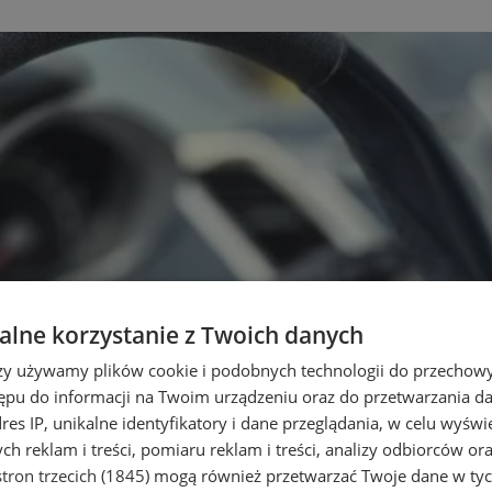
lne korzystanie z Twoich danych
rzy używamy plików cookie i podobnych technologii do przechow
ępu do informacji na Twoim urządzeniu oraz do przetwarzania 
dres IP, unikalne identyfikatory i dane przeglądania, w celu wyświ
h reklam i treści, pomiaru reklam i treści, analizy odbiorców or
tron trzecich (1845)
mogą również przetwarzać Twoje dane w tych