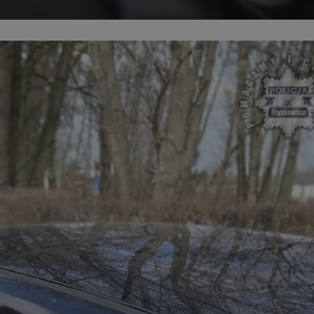
entyfikator sesji.
entyfikator sesji.
entyfikator sesji.
 do przechowywania
niu do usług
e, czy użytkownik
enia lub reklamy.
y gościa na
nych celów
 identyfikatora
erów obsługuje
ekście
lu optymalizacji
rzez usługę Cookie-
preferencji
 na pliki cookie.
ookie Cookie-