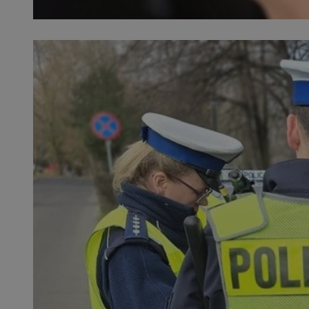
SessID
QeSessID
MvSessID
euds
li_gc
suid
INGRESSCOOKIE
CookieScriptConse