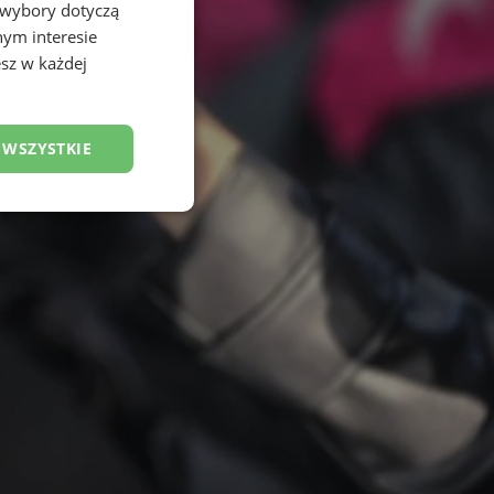
 wybory dotyczą
nym interesie
sz w każdej
 WSZYSTKIE
esklasyfikowane
ane
owanie użytkownika i
j.