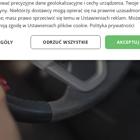
wać precyzyjne dane geolokalizacyjne i cechy urządzenia. Twoje
tryny. Niektórzy dostawcy mogą opierać się na prawnie uzasadnio
ie; masz prawo sprzeciwić się temu w
Ustawieniach reklam
. Może
woją zgodę w
Ustawieniach plików cookie
.
Polityka prywatności
EGÓŁY
ODRZUĆ WSZYSTKIE
AKCEPTUJ
Wydajność
Targetowanie
Funkcjonalność
Ni
ezbędne
Wydajność
Targetowanie
Funkcjonalność
Niesklasyfikow
ie umożliwiają korzystanie z podstawowych funkcji strony internetowej, takich jak log
Bez niezbędnych plików cookie nie można prawidłowo korzystać ze strony internetowe
Okres
Provider
/
Domena
Opis
przechowywania