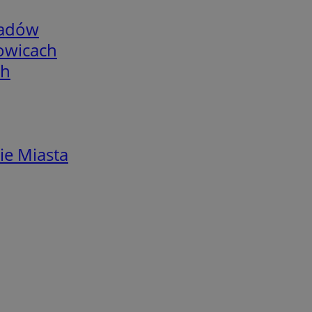
adów
łowicach
ch
ie Miasta