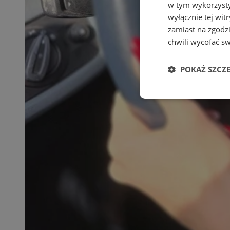
w tym wykorzysty
wyłącznie tej wi
zamiast na zgodz
chwili wycofać s
POKAŻ SZCZ
Niezbędne
Ni
Niezbędne pliki cook
zarządzanie kontem. 
Nazwa