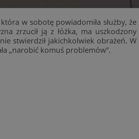
entyfikator sesji.
entyfikator sesji.
 która w sobotę powiadomiła służby, że
entyfikator sesji.
yzna zrzucił ją z łóżka, ma uszkodzony
 do przechowywania
niu do usług
nie stwierdził jakichkolwiek obrażeń. W
e, czy użytkownik
enia lub reklamy.
ciała „narobić komuś problemów”.
y gościa na
nych celów
 identyfikatora
erów obsługuje
ekście
lu optymalizacji
rzez usługę Cookie-
preferencji
 na pliki cookie.
ookie Cookie-