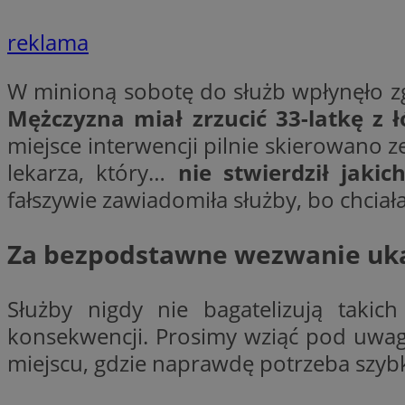
__cf_bm
reklama
VISITOR_PRIVACY_
W minioną sobotę do służb wpłynęło zgł
Mężczyzna miał zrzucić 33-latkę z 
miejsce interwencji pilnie skierowano z
lekarza, który…
nie stwierdził jaki
fałszywie zawiadomiła służby, bo chciał
Nazwa
Pro
Nazwa
Nazwa
Za bezpodstawne wezwanie uka
Do
Nazwa
openstat_gid
sa-user-id-v3
google_push
.bi
WMF-Uniq
TDID
Służby nigdy nie bagatelizują taki
ustat_Xer121962iw
konsekwencji. Prosimy wziąć pod uwa
openstat_cwX7xx1t
miejscu, gdzie naprawdę potrzeba szyb
ADK_EX_11
tt_viewer
c
__mguid_