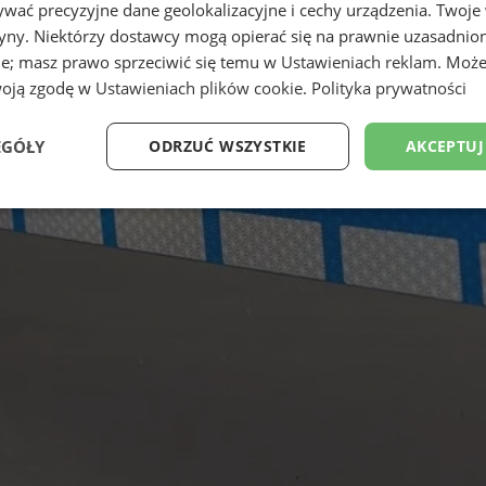
wać precyzyjne dane geolokalizacyjne i cechy urządzenia. Twoje
tryny. Niektórzy dostawcy mogą opierać się na prawnie uzasadnio
ie; masz prawo sprzeciwić się temu w
Ustawieniach reklam
. Może
woją zgodę w
Ustawieniach plików cookie
.
Polityka prywatności
EGÓŁY
ODRZUĆ WSZYSTKIE
AKCEPTUJ
Wydajność
Targetowanie
Funkcjonalność
Ni
ezbędne
Wydajność
Targetowanie
Funkcjonalność
Niesklasyfikow
ie umożliwiają korzystanie z podstawowych funkcji strony internetowej, takich jak log
Bez niezbędnych plików cookie nie można prawidłowo korzystać ze strony internetowe
Okres
Provider
/
Domena
Opis
przechowywania