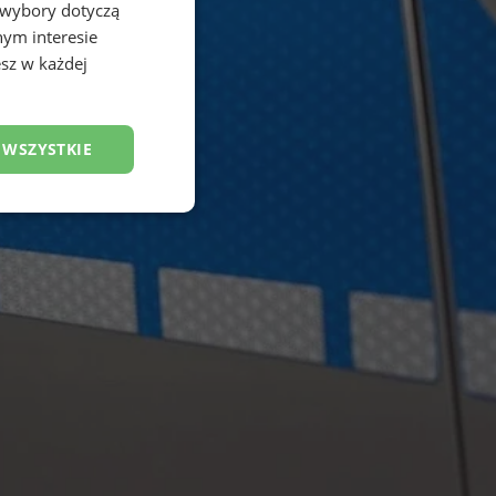
 wybory dotyczą
nym interesie
sz w każdej
 WSZYSTKIE
esklasyfikowane
ane
owanie użytkownika i
j.