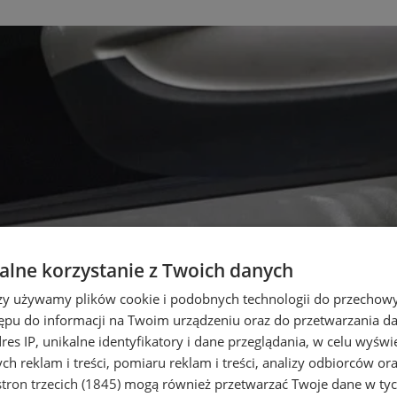
lne korzystanie z Twoich danych
rzy używamy plików cookie i podobnych technologii do przechow
ępu do informacji na Twoim urządzeniu oraz do przetwarzania 
dres IP, unikalne identyfikatory i dane przeglądania, w celu wyświ
h reklam i treści, pomiaru reklam i treści, analizy odbiorców or
tron trzecich (1845)
mogą również przetwarzać Twoje dane w tych