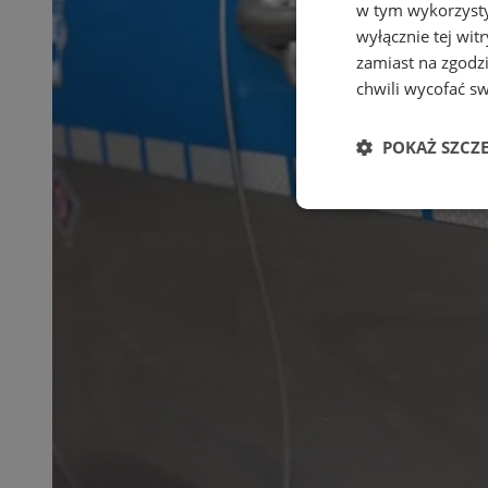
w tym wykorzysty
wyłącznie tej wi
zamiast na zgodz
chwili wycofać s
POKAŻ SZCZ
Niezbędne
Ni
Niezbędne pliki cook
zarządzanie kontem. 
Nazwa