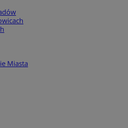
adów
łowicach
ch
ie Miasta