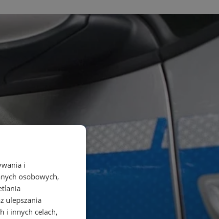
ywania i
danych osobowych,
etlania
az ulepszania
 i innych celach,