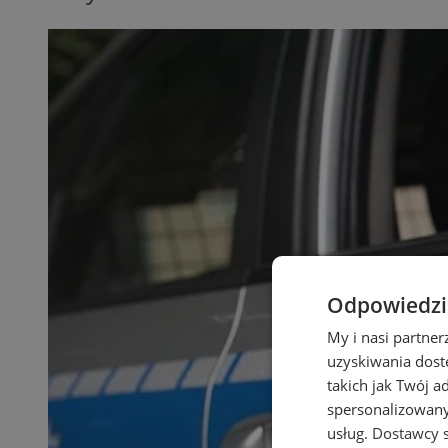
Odpowiedzia
My i nasi partne
uzyskiwania dost
takich jak Twój a
spersonalizowanyc
usług.
Dostawcy s