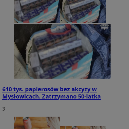
610 tys. papierosów bez akcyzy w
Mysłowicach. Zatrzymano 50-latka
3