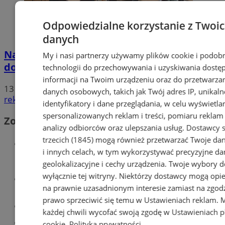
Odpowiedzialne korzystanie z Twoi
danych
Nauczyciele w Mysłowicach strajkują! Nie
My i nasi partnerzy używamy plików cookie i podob
doszło do porozumienia ZNP z rządem!
technologii do przechowywania i uzyskiwania dostę
informacji na Twoim urządzeniu oraz do przetwarza
13
danych osobowych, takich jak Twój adres IP, unikaln
reklama
identyfikatory i dane przeglądania, w celu wyświetla
spersonalizowanych reklam i treści, pomiaru reklam i
Zobacz również
analizy odbiorców oraz ulepszania usług.
Dostawcy s
trzecich (1845)
mogą również przetwarzać Twoje dan
Wiadomości kryminalne w
i innych celach, w tym wykorzystywać precyzyjne da
Mysłowicach
geolokalizacyjne i cechy urządzenia. Twoje wybory d
wyłącznie tej witryny. Niektórzy dostawcy mogą opie
Wiadomości lokalne
na prawnie uzasadnionym interesie zamiast na zgod
prawo sprzeciwić się temu w
Ustawieniach reklam
. 
Kursy języka angielskiego
każdej chwili wycofać swoją zgodę w
Ustawieniach p
Tworzenie stron www - Mysłowice
cookie
.
Polityka prywatności