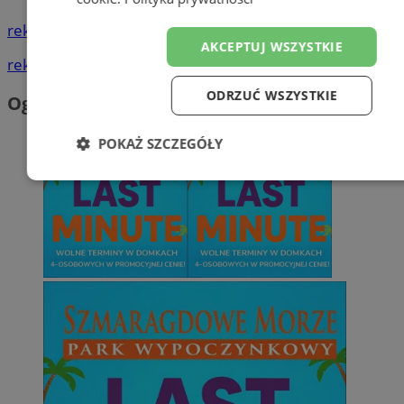
reklama
AKCEPTUJ WSZYSTKIE
reklama
ODRZUĆ WSZYSTKIE
Ogłoszenia
POKAŻ SZCZEGÓŁY
Niezbędne
Wydajność
Targeto
Funkcjonalność
Niesklasyfiko
Niezbędne
Wydajność
Targetowanie
Funkcjona