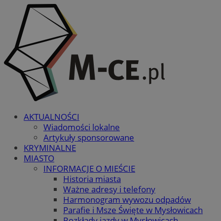
AKTUALNOŚCI
Wiadomości lokalne
Artykuły sponsorowane
KRYMINALNE
MIASTO
INFORMACJE O MIEŚCIE
Historia miasta
Ważne adresy i telefony
Harmonogram wywozu odpadów
Parafie i Msze Święte w Mysłowicach
Rozkłady jazdy w Mysłowicach