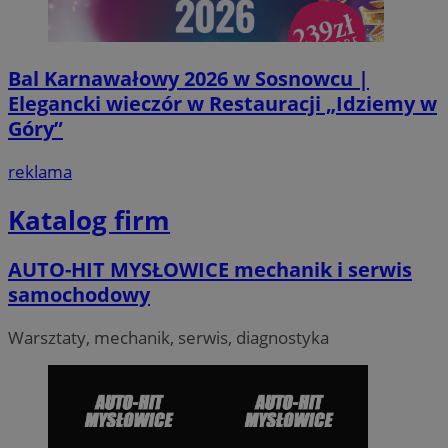
tt_viewer
11 miesięcy 4
Teads B.V.
tygodnie
.teads.tv
c
.bidswitch.net
Bal Karnawałowy 2026 w Sosnowcu |
Elegancki wieczór w Restauracji „Idziemy w
Góry”
IDE
1 rok
Google LLC
.doubleclick.net
reklama
__Secure-YNID
.youtube.com
Katalog firm
mlcwc
.moloco.com
__mguid_
.mediago.io
AUTO-HIT MYSŁOWICE mechanik i serwis
samochodowy
ustat_exc8mad1xduy0j7u0zfaiwzsrzvkyr
.ustat.info
Warsztaty, mechanik, serwis, diagnostyka
ssh
1 rok
Media Force Ltd
.mfadsrvr.com
DSID
59 minut 53
Google LLC
sekundy
.doubleclick.net