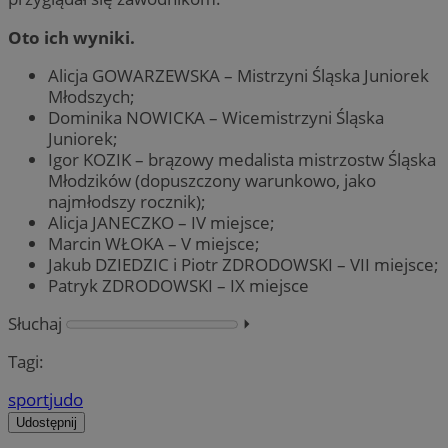
Oto ich wyniki.
Alicja GOWARZEWSKA – Mistrzyni Śląska Juniorek
Młodszych;
Dominika NOWICKA – Wicemistrzyni Śląska
Juniorek;
Igor KOZIK – brązowy medalista mistrzostw Śląska
Młodzików (dopuszczony warunkowo, jako
najmłodszy rocznik);
Alicja JANECZKO – IV miejsce;
Marcin WŁOKA – V miejsce;
Jakub DZIEDZIC i Piotr ZDRODOWSKI – VII miejsce;
Patryk ZDRODOWSKI – IX miejsce
Słuchaj
⏵︎
Tagi:
sport
judo
Udostępnij