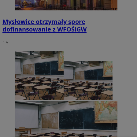
Mysłowice otrzymały spore
dofinansowanie z WFOŚiGW
15