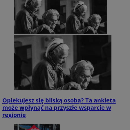
Opiekujesz się bliską osobą? Ta ankieta
może wpłynąć na przyszłe wsparcie w
regionie