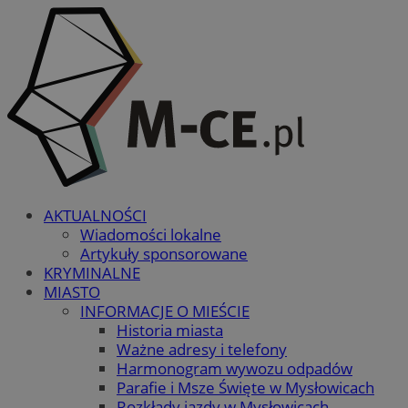
AKTUALNOŚCI
Wiadomości lokalne
Artykuły sponsorowane
KRYMINALNE
MIASTO
INFORMACJE O MIEŚCIE
Historia miasta
Ważne adresy i telefony
Harmonogram wywozu odpadów
Parafie i Msze Święte w Mysłowicach
Rozkłady jazdy w Mysłowicach