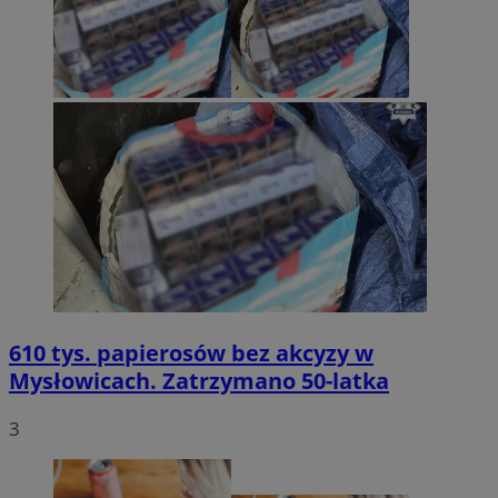
610 tys. papierosów bez akcyzy w
Mysłowicach. Zatrzymano 50-latka
3