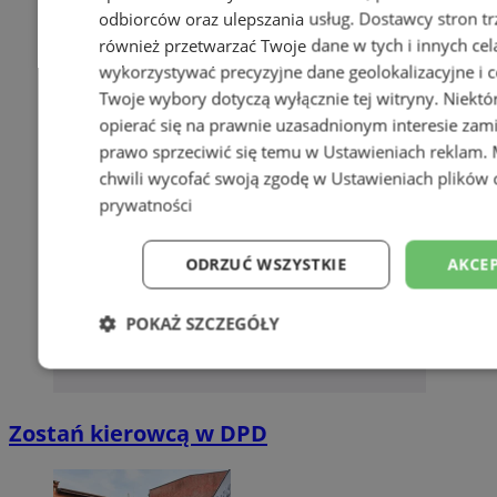
odbiorców oraz ulepszania usług.
Dostawcy stron tr
również przetwarzać Twoje dane w tych i innych cel
wykorzystywać precyzyjne dane geolokalizacyjne i c
Twoje wybory dotyczą wyłącznie tej witryny. Niekt
opierać się na prawnie uzasadnionym interesie zami
prawo sprzeciwić się temu w
Ustawieniach reklam
.
chwili wycofać swoją zgodę w
Ustawieniach plików 
prywatności
ODRZUĆ WSZYSTKIE
AKCEP
POKAŻ SZCZEGÓŁY
Niezbędne
Wydajność
Targetowani
Zostań kierowcą w DPD
Niesklasyfikowane