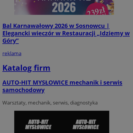
Bal Karnawałowy 2026 w Sosnowcu |
Elegancki wieczór w Restauracji „Idziemy w
Góry”
reklama
VISITOR_PRIVACY_METADATA
5 miesi
YouTube
tygod
.youtube.com
Katalog firm
AUTO-HIT MYSŁOWICE mechanik i serwis
samochodowy
Warsztaty, mechanik, serwis, diagnostyka