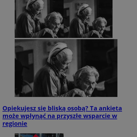
Opiekujesz się bliską osobą? Ta ankieta
może wpłynąć na przyszłe wsparcie w
regionie