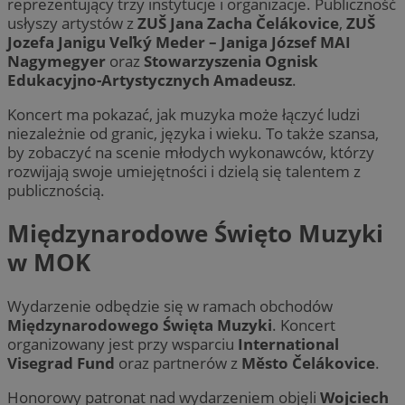
reprezentujący trzy instytucje i organizacje. Publiczność
usłyszy artystów z
ZUŠ Jana Zacha Čelákovice
,
ZUŠ
Jozefa Janigu Veľký Meder – Janiga József MAI
Nagymegyer
oraz
Stowarzyszenia Ognisk
Edukacyjno-Artystycznych Amadeusz
.
Koncert ma pokazać, jak muzyka może łączyć ludzi
niezależnie od granic, języka i wieku. To także szansa,
by zobaczyć na scenie młodych wykonawców, którzy
rozwijają swoje umiejętności i dzielą się talentem z
publicznością.
Międzynarodowe Święto Muzyki
w MOK
Wydarzenie odbędzie się w ramach obchodów
Międzynarodowego Święta Muzyki
. Koncert
organizowany jest przy wsparciu
International
Visegrad Fund
oraz partnerów z
Město Čelákovice
.
Honorowy patronat nad wydarzeniem objęli
Wojciech