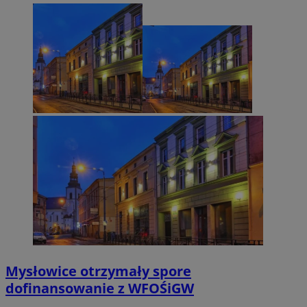
Mysłowice otrzymały spore
dofinansowanie z WFOŚiGW