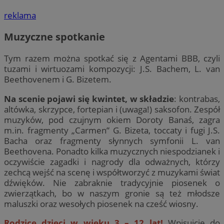
reklama
Muzyczne spotkanie
Tym razem można spotkać się z Agentami BBB, czyli
tuzami i wirtuozami kompozycji: J.S. Bachem, L. van
Beethovenem i G. Bizetem.
Na scenie pojawi się kwintet, w składzie
: kontrabas,
altówka, skrzypce, fortepian i (uwaga!) saksofon. Zespół
muzyków, pod czujnym okiem Doroty Banaś, zagra
m.in. fragmenty „Carmen” G. Bizeta, toccaty i fugi J.S.
Bacha oraz fragmenty słynnych symfonii L. van
Beethovena. Ponadto kilka muzycznych niespodzianek i
oczywiście zagadki i nagrody dla odważnych, którzy
zechcą wejść na scenę i współtworzyć z muzykami świat
dźwięków. Nie zabraknie tradycyjnie piosenek o
zwierzątkach, bo w naszym gronie są też młodsze
maluszki oraz wesołych piosenek na cześć wiosny.
Rodzice dzieci w wieku 3 – 12 lat!
Wpisujcie do