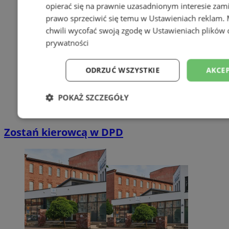
opierać się na prawnie uzasadnionym interesie zami
prawo sprzeciwić się temu w
Ustawieniach reklam
.
chwili wycofać swoją zgodę w
Ustawieniach plików 
prywatności
ODRZUĆ WSZYSTKIE
AKCEP
POKAŻ SZCZEGÓŁY
Niezbędne
Wydajność
Targetowani
Zostań kierowcą w DPD
Niesklasyfikowane