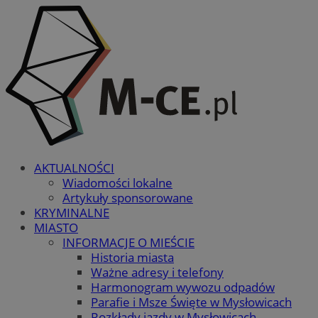
AKTUALNOŚCI
Wiadomości lokalne
Artykuły sponsorowane
KRYMINALNE
MIASTO
INFORMACJE O MIEŚCIE
Historia miasta
Ważne adresy i telefony
Harmonogram wywozu odpadów
Parafie i Msze Święte w Mysłowicach
Rozkłady jazdy w Mysłowicach