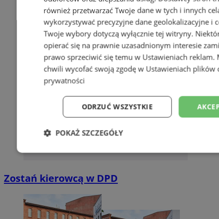
również przetwarzać Twoje dane w tych i innych cel
wykorzystywać precyzyjne dane geolokalizacyjne i c
Twoje wybory dotyczą wyłącznie tej witryny. Niekt
opierać się na prawnie uzasadnionym interesie zami
prawo sprzeciwić się temu w
Ustawieniach reklam
.
chwili wycofać swoją zgodę w
Ustawieniach plików 
prywatności
ODRZUĆ WSZYSTKIE
AKCEP
POKAŻ SZCZEGÓŁY
Niezbędne
Wydajność
Targetowani
Zostań kierowcą w DPD
Niesklasyfikowane