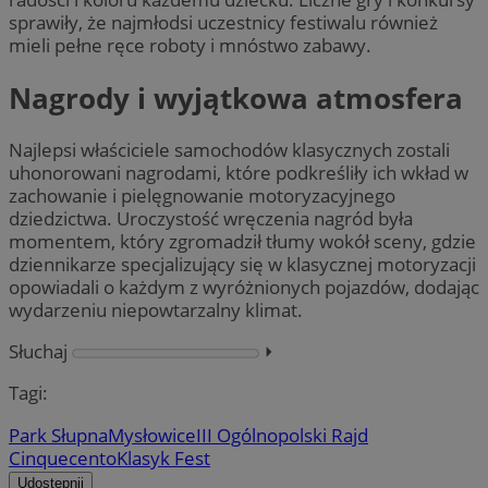
sprawiły, że najmłodsi uczestnicy festiwalu również
mieli pełne ręce roboty i mnóstwo zabawy.
Nagrody i wyjątkowa atmosfera
Najlepsi właściciele samochodów klasycznych zostali
uhonorowani nagrodami, które podkreśliły ich wkład w
zachowanie i pielęgnowanie motoryzacyjnego
dziedzictwa. Uroczystość wręczenia nagród była
momentem, który zgromadził tłumy wokół sceny, gdzie
dziennikarze specjalizujący się w klasycznej motoryzacji
opowiadali o każdym z wyróżnionych pojazdów, dodając
wydarzeniu niepowtarzalny klimat.
Słuchaj
⏵︎
Tagi:
Park Słupna
Mysłowice
III Ogólnopolski Rajd
Cinquecento
Klasyk Fest
Udostępnij