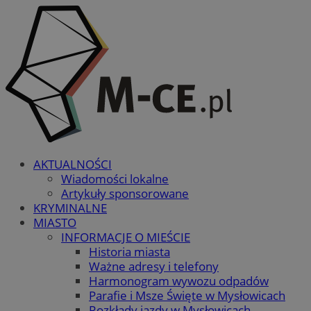
AKTUALNOŚCI
Wiadomości lokalne
Artykuły sponsorowane
KRYMINALNE
MIASTO
INFORMACJE O MIEŚCIE
Historia miasta
Ważne adresy i telefony
Harmonogram wywozu odpadów
Parafie i Msze Święte w Mysłowicach
Rozkłady jazdy w Mysłowicach