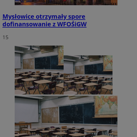
Mysłowice otrzymały spore
dofinansowanie z WFOŚiGW
15