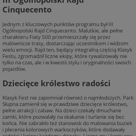
Cinquecento
Jednym z kluczowych punktów programu był III
Ogólnopolski Rajd Cinquecento. Malutkie, ale pełne
charakteru Fiaty 500 przemieszczały się przez
malownicze trasy, dostarczając uczestnikom i widzom
wielu emocji. Rajd ten, będący integralną częścią Klasyk
Festu, zgromadził liczne ekipy, które rywalizowały nie
tylko na czas, ale i w kwestii stylu i oryginalności swoich
pojazdów.
Dziecięce królestwo radości
Klasyk Fest nie zapomniał również o najmłodszych. Park
Słupna zamienił się w prawdziwe dziecięce królestwo,
pełne atrakcji i zabaw. Na dzieci czekały dmuchane
zamki, które pozwalały na skakanie i turlanie się bez
końca. Nie zabrakło też stanowisk do malowania buziek
i plecenia kolorowych warkoczyków, które dodawały
radości i koloru każdemu dziecku. Liczne gry i konkursy