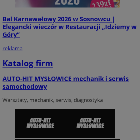
Bal Karnawałowy 2026 w Sosnowcu |
Elegancki wieczór w Restauracji „Idziemy w
Góry”
reklama
VISITOR_PRIVACY_METADATA
5 miesi
YouTube
tygod
.youtube.com
Katalog firm
AUTO-HIT MYSŁOWICE mechanik i serwis
samochodowy
Warsztaty, mechanik, serwis, diagnostyka