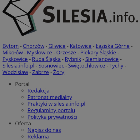
Bytom
-
Chorzów
-
Gliwice
-
Katowice
-
Łaziska Górne
-
Mikołów
-
Mysłowice
-
Orzesze
-
Piekary Śląskie
-
Pyskowice
-
Ruda Śląska
-
Rybnik
-
Siemianowice
-
Silesia.info.pl
-
Sosnowiec
-
Świętochłowice
-
Tychy
-
Wodzisław
-
Zabrze
-
Żory
Portal
Redakcja
Patronat medialny
Praktyki w silesia.info.pl
Regulaminy portalu
Polityka prywatności
Oferta
Napisz do nas
Reklama