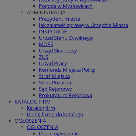
Pogoda w Mysłowicach
ADMINISTRACJA
Prezydent miasta
Jak załatwić sprawę w Urzędzie Miasta
INSTYTUCJE
Urząd Stanu Cywilnego
MOPS
Urząd Skarbowy
ZUS
Urząd Pracy
Komenda Miejska Policji
Straż Miejska
Straż Pożarna
Sąd Rejonowy
Prokuratura Rejonowa
KATALOG FIRM
Katalog firm
Dodaj firmę do katalogu
OGŁOSZENIA
OGŁOSZENIA
Dodaj ogłoszenie