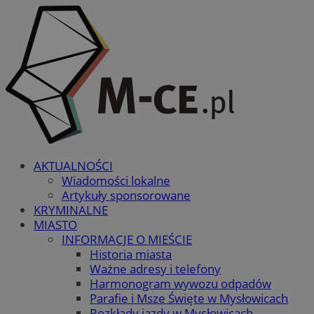
AKTUALNOŚCI
Wiadomości lokalne
Artykuły sponsorowane
KRYMINALNE
MIASTO
INFORMACJE O MIEŚCIE
Historia miasta
Ważne adresy i telefony
Harmonogram wywozu odpadów
Parafie i Msze Święte w Mysłowicach
Rozkłady jazdy w Mysłowicach