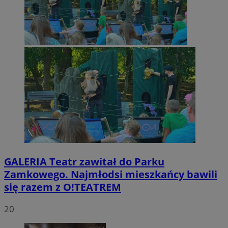
GALERIA
Teatr zawitał do Parku
Zamkowego. Najmłodsi mieszkańcy bawili
się razem z O!TEATREM
20