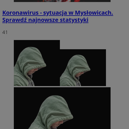
Koronawirus - sytuacja w Mysłowicach.
Sprawdź najnowsze statystyki
41