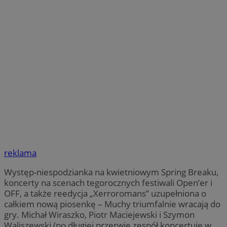
reklama
Występ-niespodzianka na kwietniowym Spring Breaku,
koncerty na scenach tegorocznych festiwali Open’er i
OFF, a także reedycja „Xerroromans” uzupełniona o
całkiem nową piosenkę – Muchy triumfalnie wracają do
gry. Michał Wiraszko, Piotr Maciejewski i Szymon
Waliszewski (po długiej przerwie zespół koncertuje w