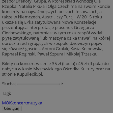
zespół Drekoty. Grupa, w której skład wchodzą Ola
Rzepka, Natalia Pikuła i Olga Czech ma na swoim koncie
koncerty na najważniejszych polskich festiwalach, a
także w Niemczech, Austrii, czy Turcji. W 2015 roku
ukazała się EPka zatytułowana Nowe Konstelacje
prezentująca interpretacje piosenek Grzegorza
Ciechowskiego, natomiast w tym roku zespół wydał
płytę zatytułowaną “lub maszyna dzika trawa”, na której
oprócz trzech grających w zespole dziewczyn pojawili
się również goście – Antoni Gralak, Kasia Kolbowska,
Raphael Rogiński, Paweł Szpura i Mikołaj Trzaska.
Bilety na koncert w cenie 35 zł (I pula) i 45 zł (II pula) do
nabycia w kasie Mysłowickiego Ośrodka Kultury oraz na
stronie KupBilecik.pl.
Słuchaj
⏵︎
Tagi:
MOK
koncert
muzyka
Udostępnij