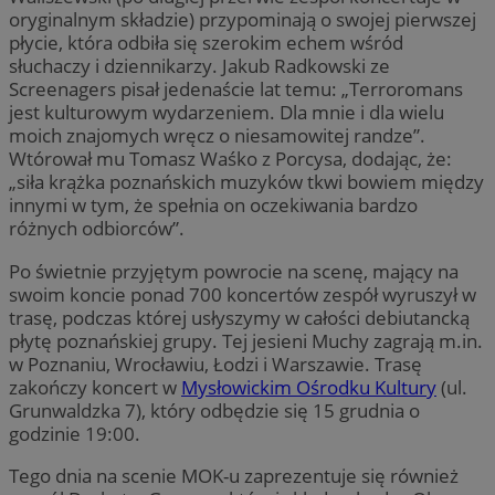
oryginalnym składzie) przypominają o swojej pierwszej
płycie, która odbiła się szerokim echem wśród
słuchaczy i dziennikarzy. Jakub Radkowski ze
Screenagers pisał jedenaście lat temu: „Terroromans
jest kulturowym wydarzeniem. Dla mnie i dla wielu
moich znajomych wręcz o niesamowitej randze”.
Wtórował mu Tomasz Waśko z Porcysa, dodając, że:
„siła krążka poznańskich muzyków tkwi bowiem między
innymi w tym, że spełnia on oczekiwania bardzo
różnych odbiorców”.
Po świetnie przyjętym powrocie na scenę, mający na
swoim koncie ponad 700 koncertów zespół wyruszył w
trasę, podczas której usłyszymy w całości debiutancką
płytę poznańskiej grupy. Tej jesieni Muchy zagrają m.in.
w Poznaniu, Wrocławiu, Łodzi i Warszawie. Trasę
zakończy koncert w
Mysłowickim Ośrodku Kultury
(ul.
Grunwaldzka 7), który odbędzie się 15 grudnia o
godzinie 19:00.
Tego dnia na scenie MOK-u zaprezentuje się również