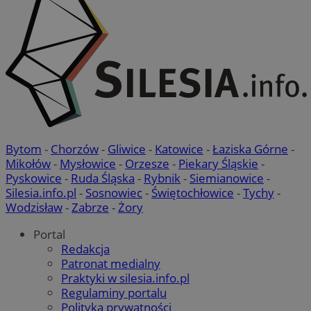
Bytom
-
Chorzów
-
Gliwice
-
Katowice
-
Łaziska Górne
-
Mikołów
-
Mysłowice
-
Orzesze
-
Piekary Śląskie
-
Pyskowice
-
Ruda Śląska
-
Rybnik
-
Siemianowice
-
Silesia.info.pl
-
Sosnowiec
-
Świętochłowice
-
Tychy
-
Wodzisław
-
Zabrze
-
Żory
Portal
Redakcja
Patronat medialny
Praktyki w silesia.info.pl
Regulaminy portalu
Polityka prywatności