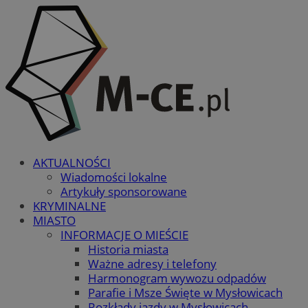
AKTUALNOŚCI
Wiadomości lokalne
Artykuły sponsorowane
KRYMINALNE
MIASTO
INFORMACJE O MIEŚCIE
Historia miasta
Ważne adresy i telefony
Harmonogram wywozu odpadów
Parafie i Msze Święte w Mysłowicach
Rozkłady jazdy w Mysłowicach