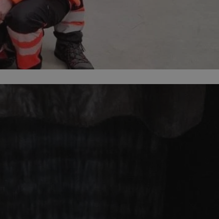
entyfikator sesji.
entyfikator sesji.
entyfikator sesji.
 do przechowywania
niu do usług
e, czy użytkownik
enia lub reklamy.
y gościa na
nych celów
 identyfikatora
erów obsługuje
ekście
lu optymalizacji
rzez usługę Cookie-
preferencji
 na pliki cookie.
ookie Cookie-