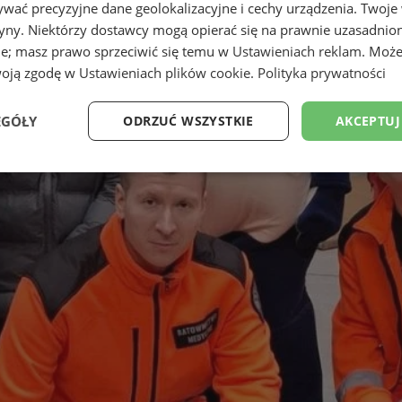
wać precyzyjne dane geolokalizacyjne i cechy urządzenia. Twoje
tryny. Niektórzy dostawcy mogą opierać się na prawnie uzasadnio
ie; masz prawo sprzeciwić się temu w
Ustawieniach reklam
. Może
woją zgodę w
Ustawieniach plików cookie
.
Polityka prywatności
EGÓŁY
ODRZUĆ WSZYSTKIE
AKCEPTUJ
Wydajność
Targetowanie
Funkcjonalność
Ni
ezbędne
Wydajność
Targetowanie
Funkcjonalność
Niesklasyfikow
ie umożliwiają korzystanie z podstawowych funkcji strony internetowej, takich jak log
Bez niezbędnych plików cookie nie można prawidłowo korzystać ze strony internetowe
Okres
Provider
/
Domena
Opis
przechowywania