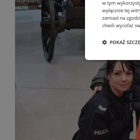
w tym wykorzysty
wyłącznie tej wi
zamiast na zgodz
chwili wycofać s
POKAŻ SZCZ
Niezbędne
Ni
Niezbędne pliki cook
zarządzanie kontem. 
Nazwa