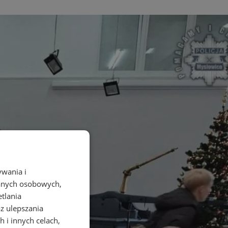
ywania i
danych osobowych,
etlania
az ulepszania
 i innych celach,