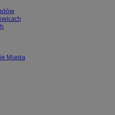
adów
łowicach
ch
ie Miasta