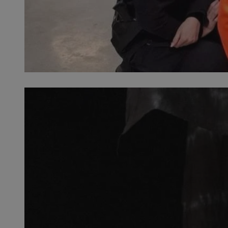
SessID
QeSessID
MvSessID
euds
li_gc
suid
INGRESSCOOKIE
CookieScriptConse