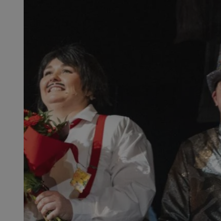
__cf_bm
VISITOR_PRIVACY_
Nazwa
Pro
Nazwa
Nazwa
Do
Nazwa
openstat_gid
sa-user-id-v3
google_push
.bi
WMF-Uniq
TDID
ustat_Xer121962iw
openstat_cwX7xx1t
ADK_EX_11
tt_viewer
c
__mguid_