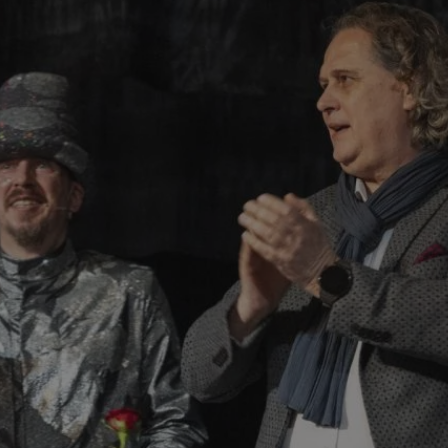
29 minut 56
Ten plik cookie służy do rozróż
Cloudflare Inc.
sekund
botów. Jest to korzystne dla s
.temu.com
ponieważ umożliwia tworzeni
na temat korzystania z jej wit
METADATA
5 miesięcy 4
Ten plik cookie przechowuje i
YouTube
tygodnie
użytkownika oraz jego prefere
.youtube.com
prywatności podczas korzystan
Rejestruje wybory dotyczące p
i ustawień zgody, zapewniając 
w kolejnych wizytach. Dzięki 
musi ponownie konfigurować s
co zwiększa wygodę i zgodność
ochrony danych.
Okres
Provider
/
Domena
Opis
vider
/
Okres
przechowywania
Okres
Provider
/
Opis
Domena
Opis
mena
przechowywania
Okres
przechowywania
Provider
/
Domena
Opis
.openstat.eu
1 rok
przechowywania
dswitch.net
4 minuty 57
Ten plik cookie jest wykorzystywany do zarządzania
1 rok
Ten plik cookie
StackAdapt
.upload.wikimedia.org
1 rok 13 godzin
sekund
preferencji związanych z dostawą i prezentacją pow
gromadzenia in
sync.srv.stackadapt.com
1 rok
Ten plik cookie zawiera informacje 
The Trade Desk Inc.
użytkowników.
interakcji odwi
sposób użytkownik końcowy korzys
.adsrvr.org
tnwlsr2e182k4dghtw2
.ustat.info
1 rok
internetową. Je
internetowej, oraz wszelkie reklam
stosowany do c
końcowy mógł zobaczyć przed odw
analizy w celu
0yc1c55te79fvs0Xivmbdc
.openstat.eu
1 rok
witryny.
doświadczenia 
wydajności wit
.adkernel.com
2 tygodnie
11 miesięcy 4
Teads wykorzystuje plik cookie „tt
Teads B.V.
tygodnie
spersonalizować reklamy wideo, kt
.teads.tv
.bidswitch.net
1 rok
Ten plik cookie
.admaster.cc
naszych witrynach partnerskich.
1 rok
Ten plik coo
identyfikacji cz
jednoznacznej