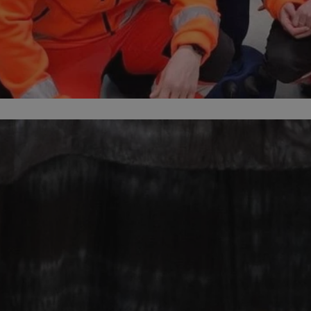
m-ce.pl
1 rok
Ten plik cookie przechowuje id
m-ce.pl
1 rok
Ten plik cookie przechowuje id
m-ce.pl
1 rok
Ten plik cookie przechowuje id
.rfihub.com
Sesja
Ten plik cookie jest używany
zgody użytkownika w odniesie
śledzenia. Zazwyczaj rejestruj
zdecydował się na usługi śledz
5 miesięcy 4
Służy do przechowywania zgod
LinkedIn
tygodnie
używanie plików cookie do in
Corporation
.linkedin.com
1 rok
Do przechowywania unikalnego
Simplifi Holdings
sesji.
Inc.
.simpli.fi
Sesja
Rejestruje, który klaster serw
NGINX Inc.
gościa. Jest to używane w kont
Google Privacy Policy
bh.contextweb.com
równoważenia obciążenia w ce
doświadczenia użytkownika.
nt
1 rok
Ten plik cookie jest używany p
CookieScript
Script.com do zapamiętywania 
m-ce.pl
dotyczących zgody użytkownika
Jest to konieczne, aby baner c
Script.com działał poprawnie.