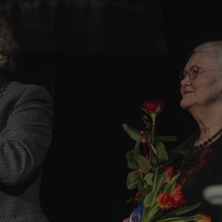
niania ludzi i
trony internetowej,
e ważnych raportów
ryny internetowej.
nformacje o zgodzie
ncjach dotyczących
ia z witryny.
olityki prywatności
ich przestrzeganie
temu użytkownik nie
woich preferencji,
 z regulacjami
 i przechowywania
 służy do
iadomień push do
formacji na temat
o tym, w jaki
edzających ze stroną
ta ze strony
st on zazwyczaj
y, które użytkownik
elów śledzenia i
iedzeniem tej
 poprawy
użytkownika i
ryny.
_viewer”, aby pomóc
óre widzisz w
 służy do
kie jest używany do
ęstotliwości
 identyfikacji