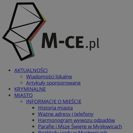
AKTUALNOŚCI
Wiadomości lokalne
Artykuły sponsorowane
KRYMINALNE
MIASTO
INFORMACJE O MIEŚCIE
Historia miasta
Ważne adresy i telefony
Harmonogram wywozu odpadów
Parafie i Msze Święte w Mysłowicach
Rozkłady jazdy w Mysłowicach