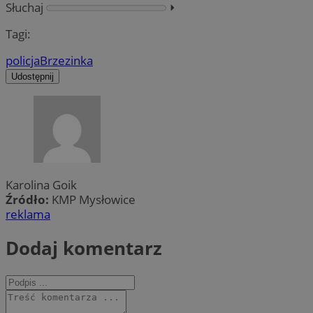
Słuchaj
⏵︎
Tagi:
policja
Brzezinka
Udostępnij
Karolina Goik
Źródło:
KMP Mysłowice
reklama
Dodaj komentarz