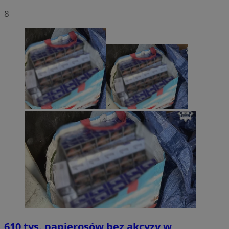
8
610 tys. papierosów bez akcyzy w