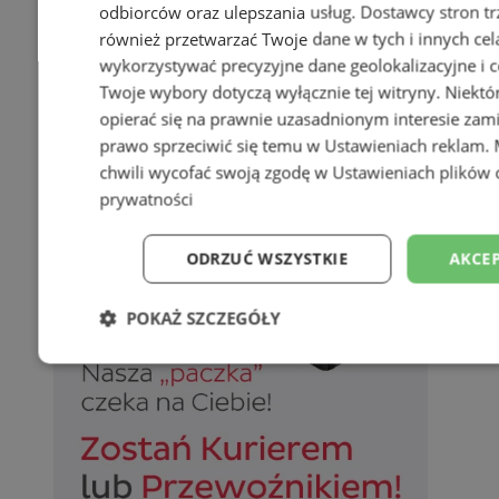
odbiorców oraz ulepszania usług.
Dostawcy stron tr
również przetwarzać Twoje dane w tych i innych cel
wykorzystywać precyzyjne dane geolokalizacyjne i c
Twoje wybory dotyczą wyłącznie tej witryny. Niekt
opierać się na prawnie uzasadnionym interesie zami
prawo sprzeciwić się temu w
Ustawieniach reklam
.
chwili wycofać swoją zgodę w
Ustawieniach plików 
prywatności
ODRZUĆ WSZYSTKIE
AKCEP
POKAŻ SZCZEGÓŁY
Niezbędne
Wydajność
Targetowani
Niesklasyfikowane