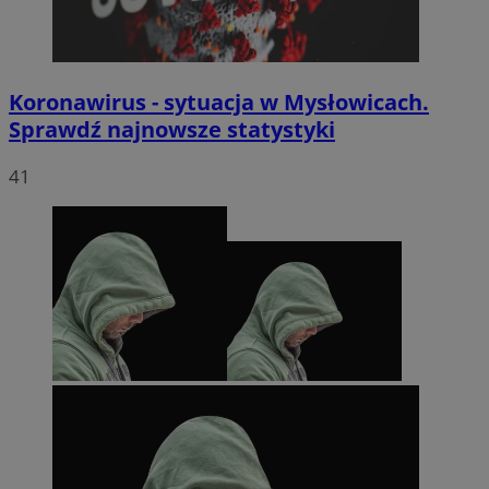
Koronawirus - sytuacja w Mysłowicach.
Sprawdź najnowsze statystyki
41