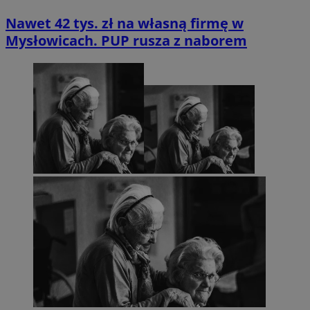
Nawet 42 tys. zł na własną firmę w
Mysłowicach. PUP rusza z naborem