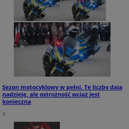
Sezon motocyklowy w pełni. Te liczby dają
nadzieję, ale ostrożność wciąż jest
konieczna
3