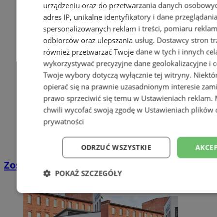
urządzeniu oraz do przetwarzania danych osobowych
adres IP, unikalne identyfikatory i dane przeglądani
spersonalizowanych reklam i treści, pomiaru reklam i
odbiorców oraz ulepszania usług.
Dostawcy stron tr
również przetwarzać Twoje dane w tych i innych cel
wykorzystywać precyzyjne dane geolokalizacyjne i c
Twoje wybory dotyczą wyłącznie tej witryny. Niekt
opierać się na prawnie uzasadnionym interesie zami
prawo sprzeciwić się temu w
Ustawieniach reklam
.
chwili wycofać swoją zgodę w
Ustawieniach plików 
prywatności
ODRZUĆ WSZYSTKIE
AKCEP
Zostań kierowcą w DPD
POKAŻ SZCZEGÓŁY
Niezbędne
Wydajność
Targetowani