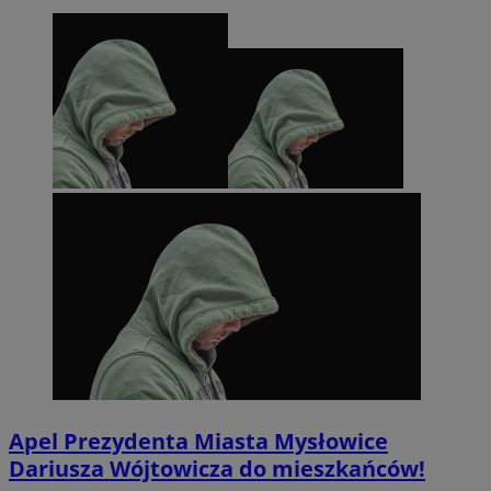
Apel Prezydenta Miasta Mysłowice
Dariusza Wójtowicza do mieszkańców!