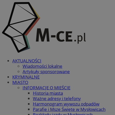
AKTUALNOŚCI
Wiadomości lokalne
Artykuły sponsorowane
KRYMINALNE
MIASTO
INFORMACJE O MIEŚCIE
Historia miasta
Ważne adresy i telefony
Harmonogram wywozu odpadów
Parafie i Msze Święte w Mysłowicach
Rozkłady jazdy w Mysłowicach