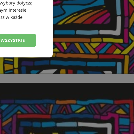
 wybory dotyczą
nym interesie
sz w każdej
 WSZYSTKIE
esklasyfikowane
ane
owanie użytkownika i
j.