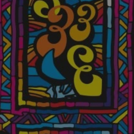
entyfikator sesji.
entyfikator sesji.
entyfikator sesji.
 do przechowywania
niu do usług
e, czy użytkownik
enia lub reklamy.
y gościa na
nych celów
 identyfikatora
erów obsługuje
ekście
lu optymalizacji
rzez usługę Cookie-
preferencji
 na pliki cookie.
ookie Cookie-