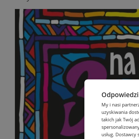
Odpowiedzia
My i nasi partne
uzyskiwania dost
takich jak Twój a
spersonalizowanyc
usług.
Dostawcy s