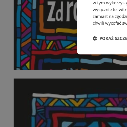
w tym wykorzysty
wyłącznie tej wi
zamiast na zgodz
chwili wycofać s
POKAŻ SZCZ
Niezbędne
Ni
Niezbędne pliki cook
zarządzanie kontem. 
Nazwa