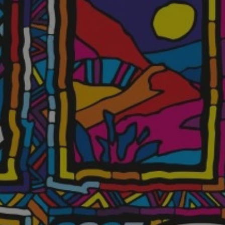
m-ce.pl
1 rok
Ten plik cookie przechowuje id
m-ce.pl
1 rok
Ten plik cookie przechowuje id
m-ce.pl
1 rok
Ten plik cookie przechowuje id
.rfihub.com
Sesja
Ten plik cookie jest używany
zgody użytkownika w odniesie
śledzenia. Zazwyczaj rejestruj
zdecydował się na usługi śledz
5 miesięcy 4
Służy do przechowywania zgod
LinkedIn
tygodnie
używanie plików cookie do in
Corporation
.linkedin.com
1 rok
Do przechowywania unikalnego
Simplifi Holdings
sesji.
Inc.
.simpli.fi
Sesja
Rejestruje, który klaster serw
NGINX Inc.
gościa. Jest to używane w kont
Google Privacy Policy
bh.contextweb.com
równoważenia obciążenia w ce
doświadczenia użytkownika.
nt
1 rok
Ten plik cookie jest używany p
CookieScript
Script.com do zapamiętywania 
m-ce.pl
dotyczących zgody użytkownika
Jest to konieczne, aby baner c
Script.com działał poprawnie.