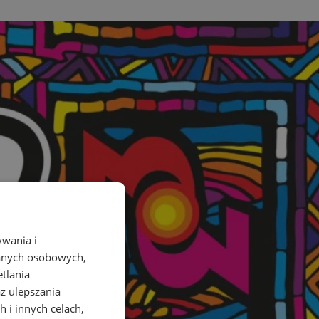
ywania i
danych osobowych,
etlania
az ulepszania
 i innych celach,