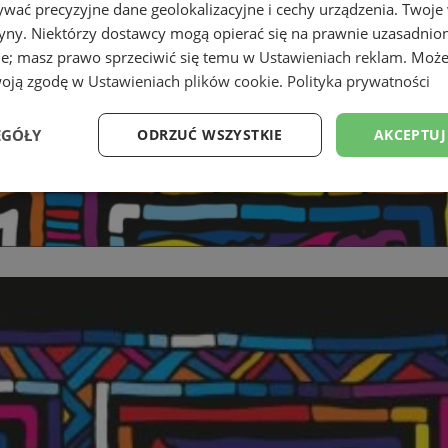
wać precyzyjne dane geolokalizacyjne i cechy urządzenia. Twoje
tryny. Niektórzy dostawcy mogą opierać się na prawnie uzasadnio
ie; masz prawo sprzeciwić się temu w
Ustawieniach reklam
. Może
woją zgodę w
Ustawieniach plików cookie
.
Polityka prywatności
EGÓŁY
ODRZUĆ WSZYSTKIE
AKCEPTUJ
Wydajność
Targetowanie
Funkcjonalność
Ni
ezbędne
Wydajność
Targetowanie
Funkcjonalność
Niesklasyfikow
ie umożliwiają korzystanie z podstawowych funkcji strony internetowej, takich jak log
Bez niezbędnych plików cookie nie można prawidłowo korzystać ze strony internetowe
Okres
Provider
/
Domena
Opis
przechowywania