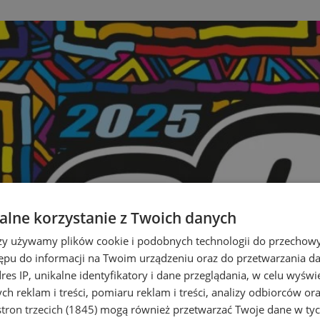
lne korzystanie z Twoich danych
rzy używamy plików cookie i podobnych technologii do przechow
ępu do informacji na Twoim urządzeniu oraz do przetwarzania 
dres IP, unikalne identyfikatory i dane przeglądania, w celu wyświ
h reklam i treści, pomiaru reklam i treści, analizy odbiorców or
tron trzecich (1845)
mogą również przetwarzać Twoje dane w tych