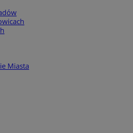
adów
łowicach
ch
ie Miasta