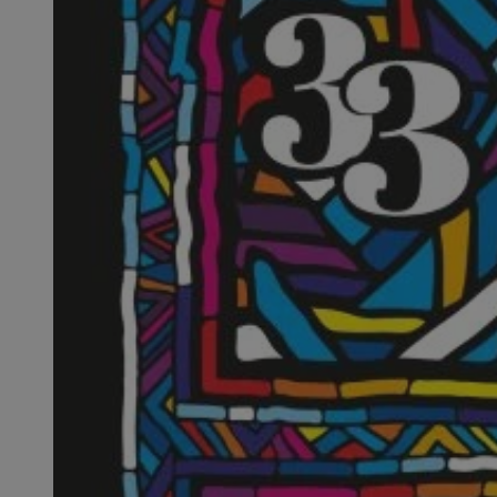
SessID
QeSessID
MvSessID
euds
li_gc
suid
INGRESSCOOKIE
CookieScriptConse