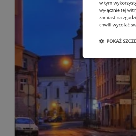
w tym wykorzysty
wyłącznie tej wi
zamiast na zgodz
chwili wycofać s
POKAŻ SZCZ
Niezbędne
Ni
Niezbędne pliki cook
zarządzanie kontem. 
Nazwa