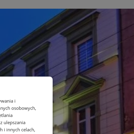
ywania i
danych osobowych,
etlania
az ulepszania
 i innych celach,