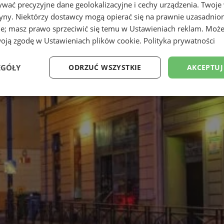
wać precyzyjne dane geolokalizacyjne i cechy urządzenia. Twoje
tryny. Niektórzy dostawcy mogą opierać się na prawnie uzasadnio
ie; masz prawo sprzeciwić się temu w
Ustawieniach reklam
. Może
woją zgodę w
Ustawieniach plików cookie
.
Polityka prywatności
EGÓŁY
ODRZUĆ WSZYSTKIE
AKCEPTUJ
Wydajność
Targetowanie
Funkcjonalność
Ni
ezbędne
Wydajność
Targetowanie
Funkcjonalność
Niesklasyfikow
ie umożliwiają korzystanie z podstawowych funkcji strony internetowej, takich jak log
Bez niezbędnych plików cookie nie można prawidłowo korzystać ze strony internetowe
Okres
Provider
/
Domena
Opis
przechowywania