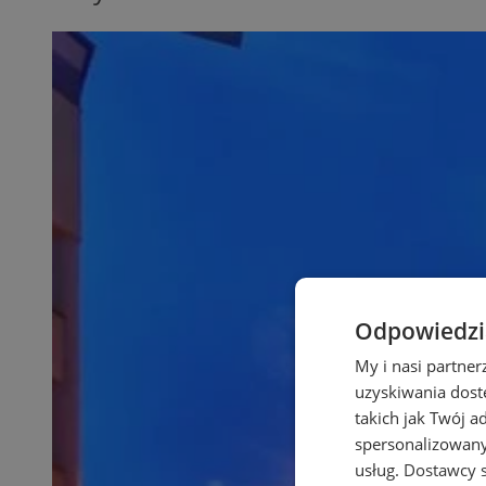
Odpowiedzia
My i nasi partne
uzyskiwania dost
takich jak Twój a
spersonalizowanyc
usług.
Dostawcy s