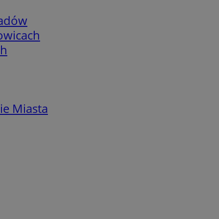
adów
łowicach
ch
ie Miasta