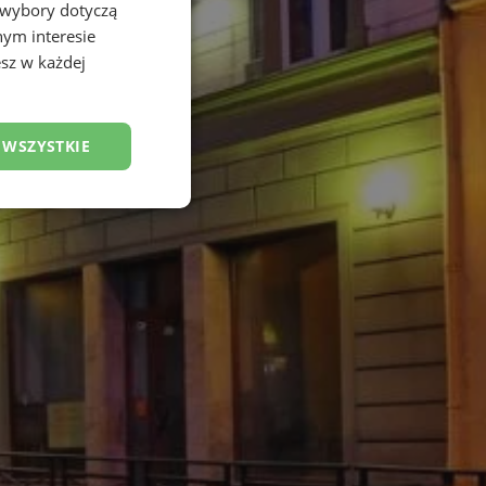
 wybory dotyczą
nym interesie
sz w każdej
 WSZYSTKIE
esklasyfikowane
ane
owanie użytkownika i
j.