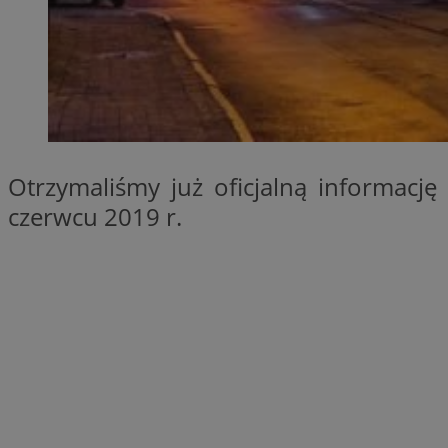
SessID
QeSessID
MvSessID
euds
li_gc
Otrzymaliśmy już oficjalną informac
czerwcu 2019 r.
suid
INGRESSCOOKIE
CookieScriptConse