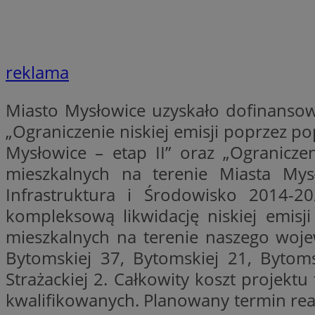
__cf_bm
VISITOR_PRIVACY_
reklama
Miasto Mysłowice uzyskało dofinansow
„Ograniczenie niskiej emisji poprzez 
Mysłowice – etap II” oraz „Ogranicze
mieszkalnych na terenie Miasta Mys
Nazwa
Pro
Infrastruktura i Środowisko 2014-20
Nazwa
Nazwa
Do
Nazwa
openstat_gid
kompleksową likwidację niskiej emisj
sa-user-id-v3
google_push
.bi
WMF-Uniq
TDID
mieszkalnych na terenie naszego woj
ustat_Xer121962iw
Bytomskiej 37, Bytomskiej 21, Bytom
openstat_cwX7xx1t
Strażackiej 2. Całkowity koszt projekt
ADK_EX_11
tt_viewer
kwalifikowanych. Planowany termin real
c
__mguid_