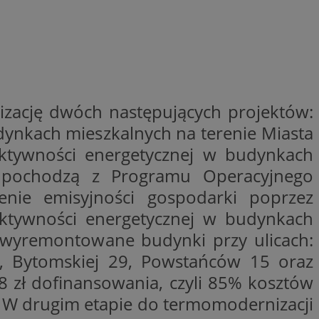
niania ludzi i
trony internetowej,
e ważnych raportów
ryny internetowej.
nformacje o zgodzie
ncjach dotyczących
ia z witryny.
olityki prywatności
ich przestrzeganie
temu użytkownik nie
izację dwóch następujących projektów:
woich preferencji,
 z regulacjami
dynkach mieszkalnych na terenie Miasta
fektywności energetycznej w budynkach
za pochodzą z Programu Operacyjnego
zenie emisyjności gospodarki poprzez
fektywności energetycznej w budynkach
 i przechowywania
 służy do
iadomień push do
formacji na temat
o tym, w jaki
 wyremontowane budynki przy ulicach:
edzających ze stroną
ta ze strony
st on zazwyczaj
y, które użytkownik
7, Bytomskiej 29, Powstańców 15 oraz
elów śledzenia i
iedzeniem tej
 poprawy
18 zł dofinansowania, czyli 85% kosztów
użytkownika i
ryny.
_viewer”, aby pomóc
1. W drugim etapie do termomodernizacji
óre widzisz w
 służy do
kie jest używany do
ęstotliwości
 identyfikacji