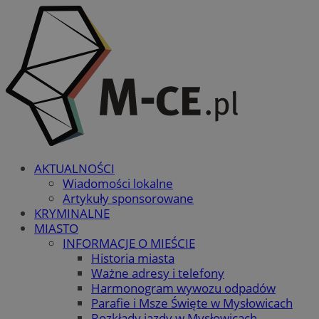
AKTUALNOŚCI
Wiadomości lokalne
Artykuły sponsorowane
KRYMINALNE
MIASTO
INFORMACJE O MIEŚCIE
Historia miasta
Ważne adresy i telefony
Harmonogram wywozu odpadów
Parafie i Msze Święte w Mysłowicach
Rozkłady jazdy w Mysłowicach