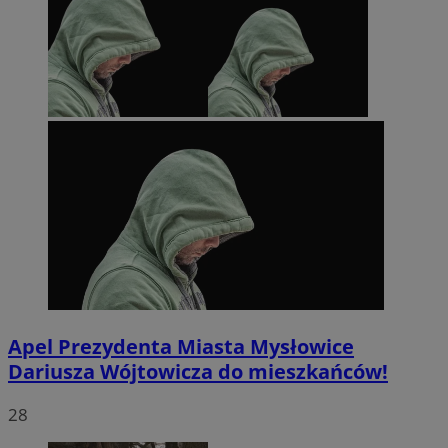
Apel Prezydenta Miasta Mysłowice
Dariusza Wójtowicza do mieszkańców!
28