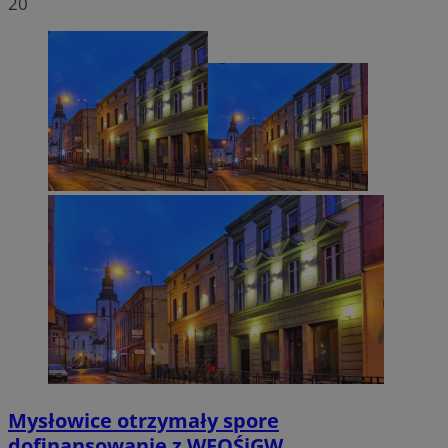
20
Mysłowice otrzymały spore
dofinansowanie z WFOŚiGW