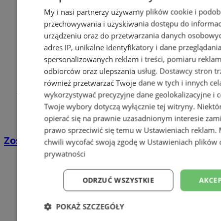
My i nasi partnerzy używamy plików cookie i podob
przechowywania i uzyskiwania dostępu do informac
urządzeniu oraz do przetwarzania danych osobowych
adres IP, unikalne identyfikatory i dane przeglądani
spersonalizowanych reklam i treści, pomiaru reklam i
odbiorców oraz ulepszania usług.
Dostawcy stron tr
również przetwarzać Twoje dane w tych i innych cel
wykorzystywać precyzyjne dane geolokalizacyjne i c
Twoje wybory dotyczą wyłącznie tej witryny. Niekt
opierać się na prawnie uzasadnionym interesie zami
prawo sprzeciwić się temu w
Ustawieniach reklam
.
Zostań kierowcą w DPD
chwili wycofać swoją zgodę w
Ustawieniach plików 
prywatności
ODRZUĆ WSZYSTKIE
AKCEP
POKAŻ SZCZEGÓŁY