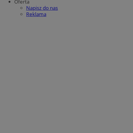
tygodnie
Oferta
Napisz do nas
Reklama
bcookie
1 rok
Microsoft Corporation
_clsk
Microsoft
.linkedin.com
m-ce.pl
TDCPM
1 rok
The Trade Desk Inc.
.adsrvr.org
c
.mfadsrvr.com
eud
1 rok
Rocket Fuel (Sizmek