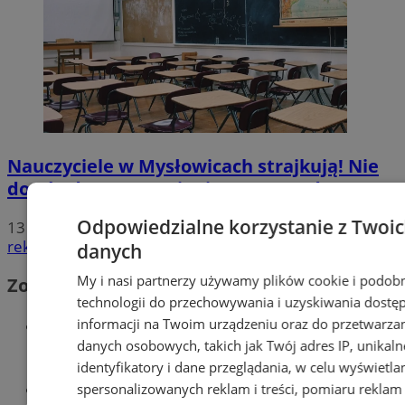
Nauczyciele w Mysłowicach strajkują! Nie
doszło do porozumienia ZNP z rządem!
Odpowiedzialne korzystanie z Twoi
13
reklama
danych
My i nasi partnerzy używamy plików cookie i podob
Zobacz również
technologii do przechowywania i uzyskiwania dostę
Wiadomości kryminalne w
informacji na Twoim urządzeniu oraz do przetwarza
danych osobowych, takich jak Twój adres IP, unikaln
Mysłowicach
identyfikatory i dane przeglądania, w celu wyświetla
Wiadomości lokalne
spersonalizowanych reklam i treści, pomiaru reklam i