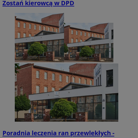
Zostań kierowcą w DPD
Inc.
.simpli.fi
INGRESSCOOKIE
Sesj
NGINX Inc.
bh.contextweb.com
CookieScriptConsent
1 ro
CookieScript
m-ce.pl
Poradnia leczenia ran przewlekłych -