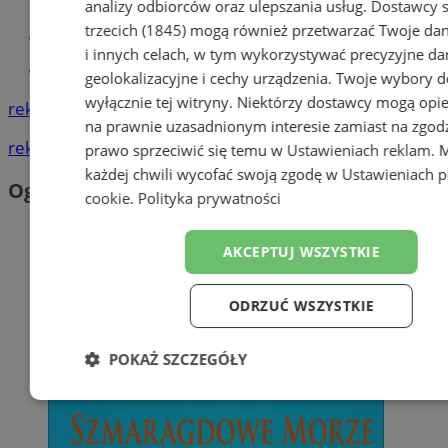
analizy odbiorców oraz ulepszania usług.
Dostawcy s
trzecich (1845)
mogą również przetwarzać Twoje dan
Kursy języka angielskiego
i innych celach, w tym wykorzystywać precyzyjne da
Tworzenie stron www - Mysłowice
geolokalizacyjne i cechy urządzenia. Twoje wybory d
wyłącznie tej witryny. Niektórzy dostawcy mogą opie
reklama
na prawnie uzasadnionym interesie zamiast na zgod
reklama
prawo sprzeciwić się temu w
Ustawieniach reklam
. 
każdej chwili wycofać swoją zgodę w
Ustawieniach p
Ogłoszenia
cookie
.
Polityka prywatności
AKCEPTUJ WSZYSTKIE
ODRZUĆ WSZYSTKIE
POKAŻ SZCZEGÓŁY
Niezbędne
Wydajność
Targeto