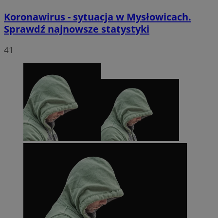
Koronawirus - sytuacja w Mysłowicach.
Sprawdź najnowsze statystyki
41