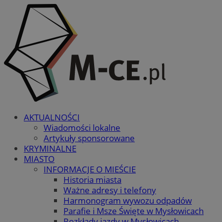
AKTUALNOŚCI
Wiadomości lokalne
Artykuły sponsorowane
KRYMINALNE
MIASTO
INFORMACJE O MIEŚCIE
Historia miasta
Ważne adresy i telefony
Harmonogram wywozu odpadów
Parafie i Msze Święte w Mysłowicach
Rozkłady jazdy w Mysłowicach