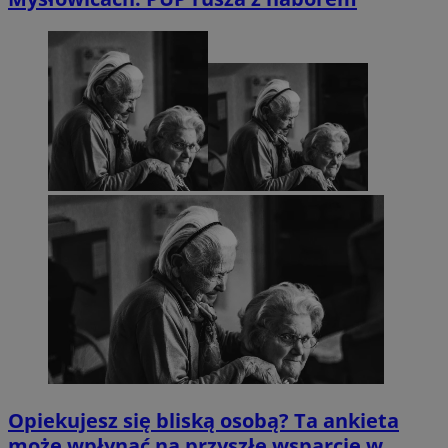
Opiekujesz się bliską osobą? Ta ankieta
może wpłynąć na przyszłe wsparcie w