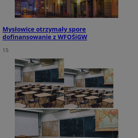
Mysłowice otrzymały spore
dofinansowanie z WFOŚiGW
15