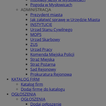
Pogoda w Mysłowicach
ADMINISTRACJA
Prezydent miasta
Jak załatwić sprawę w Urzędzie Miasta
INSTYTUCJE
Urząd Stanu Cywilnego
MOPS
Urząd Skarbowy
ZUS
Urząd Pracy
Komenda Miejska Policji
Straż Miejska
Straż Pożarna
Sąd Rejonowy
Prokuratura Rejonowa
KATALOG FIRM
Katalog firm
Dodaj firmę do katalogu
OGŁOSZENIA
OGŁOSZENIA
Dodaj ogłoszenie