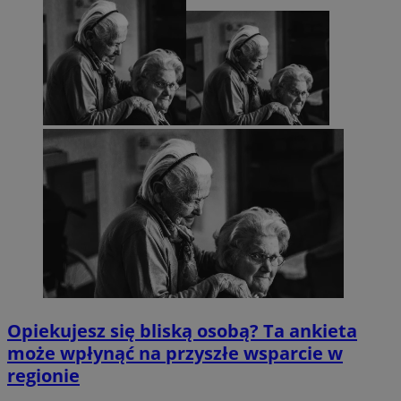
Opiekujesz się bliską osobą? Ta ankieta
może wpłynąć na przyszłe wsparcie w
regionie