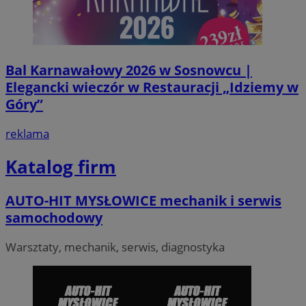
Bal Karnawałowy 2026 w Sosnowcu |
Elegancki wieczór w Restauracji „Idziemy w
Góry”
reklama
VISITOR_PRIVACY_METADATA
5 miesi
YouTube
tygod
.youtube.com
Katalog firm
AUTO-HIT MYSŁOWICE mechanik i serwis
samochodowy
Warsztaty, mechanik, serwis, diagnostyka