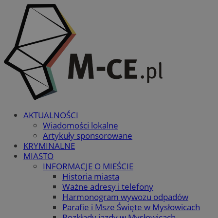
AKTUALNOŚCI
Wiadomości lokalne
Artykuły sponsorowane
KRYMINALNE
MIASTO
INFORMACJE O MIEŚCIE
Historia miasta
Ważne adresy i telefony
Harmonogram wywozu odpadów
Parafie i Msze Święte w Mysłowicach
Rozkłady jazdy w Mysłowicach