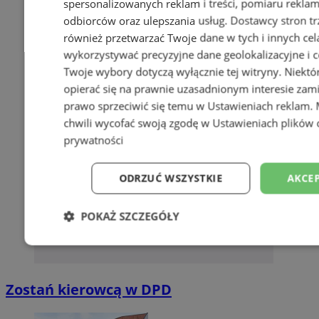
spersonalizowanych reklam i treści, pomiaru reklam i
odbiorców oraz ulepszania usług.
Dostawcy stron tr
również przetwarzać Twoje dane w tych i innych cel
wykorzystywać precyzyjne dane geolokalizacyjne i c
Twoje wybory dotyczą wyłącznie tej witryny. Niekt
opierać się na prawnie uzasadnionym interesie zami
prawo sprzeciwić się temu w
Ustawieniach reklam
.
chwili wycofać swoją zgodę w
Ustawieniach plików 
prywatności
ODRZUĆ WSZYSTKIE
AKCEP
POKAŻ SZCZEGÓŁY
Niezbędne
Wydajność
Targetowani
Zostań kierowcą w DPD
Niesklasyfikowane