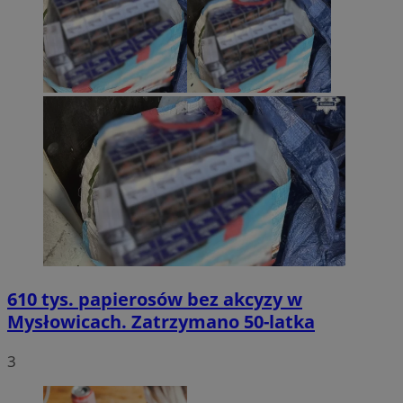
610 tys. papierosów bez akcyzy w
Mysłowicach. Zatrzymano 50-latka
3