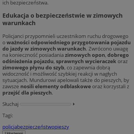
ich bezpieczeństwa.
Edukacja o bezpieczeństwie w zimowych
warunkach
Policjanci przypomnieli uczestnikom ruchu drogowego
o
ważności odpowiedniego przygotowania pojazdu
do jazdy w zimowych warunkach
. Zwrócono uwagę
na konieczność posiadania
zimowych opon
,
dobrego
odśnieżenia pojazdu
,
sprawnych wycieraczek
oraz
zimowego płynu do szyb
, co zapewnia dobrą
widoczność i możliwość szybkiej reakcji w nagłych
sytuacjach. Mundurowi apelowali także do pieszych, by
zawsze
nosili elementy odblaskowe
oraz korzystali z
przejść dla pieszych
.
Słuchaj
⏵︎
Tagi:
policja
bezpieczeństwo
pieszy
Udostępnij