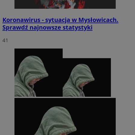
Koronawirus - sytuacja w Mysłowicach.
Sprawdź najnowsze statystyki
41