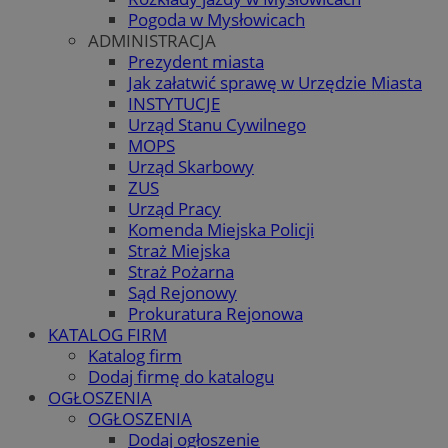
Pogoda w Mysłowicach
ADMINISTRACJA
Prezydent miasta
Jak załatwić sprawę w Urzędzie Miasta
INSTYTUCJE
Urząd Stanu Cywilnego
MOPS
Urząd Skarbowy
ZUS
Urząd Pracy
Komenda Miejska Policji
Straż Miejska
Straż Pożarna
Sąd Rejonowy
Prokuratura Rejonowa
KATALOG FIRM
Katalog firm
Dodaj firmę do katalogu
OGŁOSZENIA
OGŁOSZENIA
Dodaj ogłoszenie