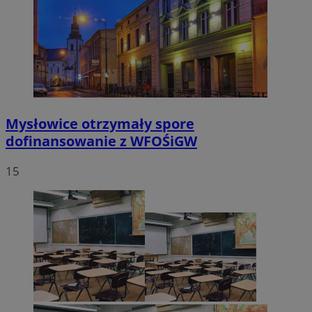
Mysłowice otrzymały spore
dofinansowanie z WFOŚiGW
15