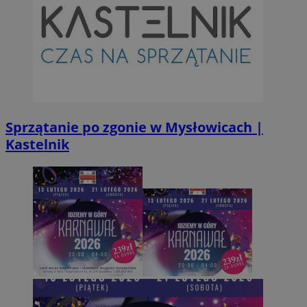
INGRESSCOOKIE
Ses
NGINX Inc.
bh.contextweb.com
Sprzątanie po zgonie w Mysłowicach |
Kastelnik
CookieScriptConsent
1 r
CookieScript
m-ce.pl