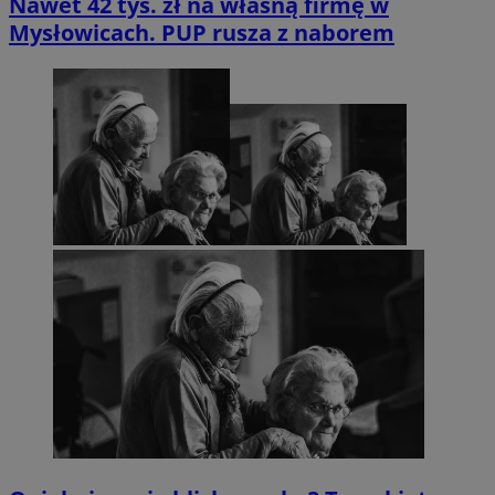
Nawet 42 tys. zł na własną firmę w
Mysłowicach. PUP rusza z naborem