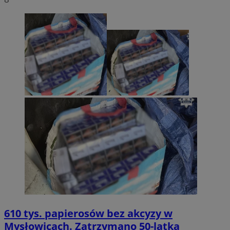
610 tys. papierosów bez akcyzy w
Mysłowicach. Zatrzymano 50-latka