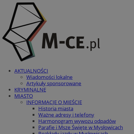
AKTUALNOŚCI
Wiadomości lokalne
Artykuły sponsorowane
KRYMINALNE
MIASTO
INFORMACJE O MIEŚCIE
Historia miasta
Ważne adresy i telefony
Harmonogram wywozu odpadów
Parafie i Msze Święte w Mysłowicach
Rozkłady jazdy w Mysłowicach