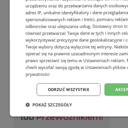
urządzeniu oraz do przetwarzania danych osobowych
adres IP, unikalne identyfikatory i dane przeglądani
spersonalizowanych reklam i treści, pomiaru reklam i
odbiorców oraz ulepszania usług.
Dostawcy stron tr
również przetwarzać Twoje dane w tych i innych cel
wykorzystywać precyzyjne dane geolokalizacyjne i c
Twoje wybory dotyczą wyłącznie tej witryny. Niekt
opierać się na prawnie uzasadnionym interesie zami
prawo sprzeciwić się temu w
Ustawieniach reklam
.
chwili wycofać swoją zgodę w
Ustawieniach plików 
prywatności
ODRZUĆ WSZYSTKIE
AKCEP
POKAŻ SZCZEGÓŁY
Niezbędne
Wydajność
Targetowani