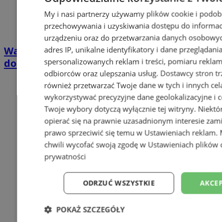
My i nasi partnerzy używamy plików cookie i podob
przechowywania i uzyskiwania dostępu do informac
urządzeniu oraz do przetwarzania danych osobowych
Wakacyjny wypoczynek nad Bałtykiem w
adres IP, unikalne identyfikatory i dane przeglądani
domkach Szmaragdowe Morze
spersonalizowanych reklam i treści, pomiaru reklam i
odbiorców oraz ulepszania usług.
Dostawcy stron tr
również przetwarzać Twoje dane w tych i innych cel
wykorzystywać precyzyjne dane geolokalizacyjne i c
Twoje wybory dotyczą wyłącznie tej witryny. Niekt
opierać się na prawnie uzasadnionym interesie zami
prawo sprzeciwić się temu w
Ustawieniach reklam
.
chwili wycofać swoją zgodę w
Ustawieniach plików 
prywatności
ODRZUĆ WSZYSTKIE
AKCEP
POKAŻ SZCZEGÓŁY