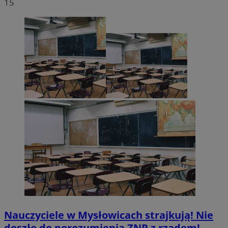
15
Nauczyciele w Mysłowicach strajkują! Nie
doszło do porozumienia ZNP z rządem!