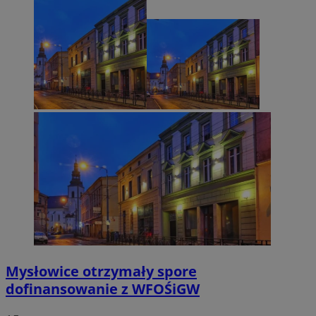
Mysłowice otrzymały spore
dofinansowanie z WFOŚiGW