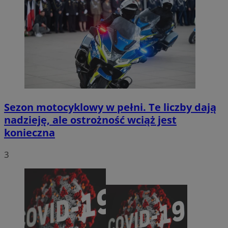
Sezon motocyklowy w pełni. Te liczby dają
nadzieję, ale ostrożność wciąż jest
konieczna
3