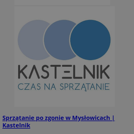
suid
1 r
Simplifi Holdings
Inc.
.simpli.fi
INGRESSCOOKIE
Ses
NGINX Inc.
bh.contextweb.com
CookieScriptConsent
1 r
CookieScript
m-ce.pl
Sprzątanie po zgonie w Mysłowicach |
Kastelnik