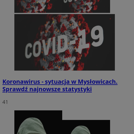
Koronawirus - sytuacja w Mysłowicach.
Sprawdź najnowsze statystyki
41