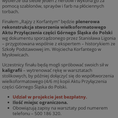
wybierze dla siebie jeden z herbów i wykona go za
pomocą szablonów, sprayów i farb na płóciennych
torbach.
Finałem „Rajzy z Korfantym” będzie
plenerowa
rekonstrukcja stworzenia wielkoformatowego
Aktu Przyłączenia części Górnego Śląska do Polski
wg dokumentu sporządzonego przez Stanisława Ligonia
– przygotowana wspólnie z ekspertem – historykiem ze
Szkoły Podstawowej im. Wojciecha Korfantego w
Mysłowicach.
Uczestnicy finału będą mogli spróbować swoich sił w
kaligrafii
– wytrenować rękę w warsztatach
stolikowych, by później dołączyć się do współtworzenia
wielkoformatowego (4/6 m) kopii Aktu Przyłączenia
części Górnego Śląska do Polski.
Udział w projekcie jest bezpłatny.
Ilość miejsc ograniczona.
Obowiązują zapisy na warsztaty pod numerem
telefonu – 500 186 320.