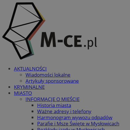
AKTUALNOŚCI
Wiadomości lokalne
Artykuły sponsorowane
KRYMINALNE
MIASTO
INFORMACJE O MIEŚCIE
Historia miasta
Ważne adresy i telefony
Harmonogram wywozu odpadów
Parafie i Msze Święte w Mysłowicach
Rozkłady jazdy w Mysłowicach