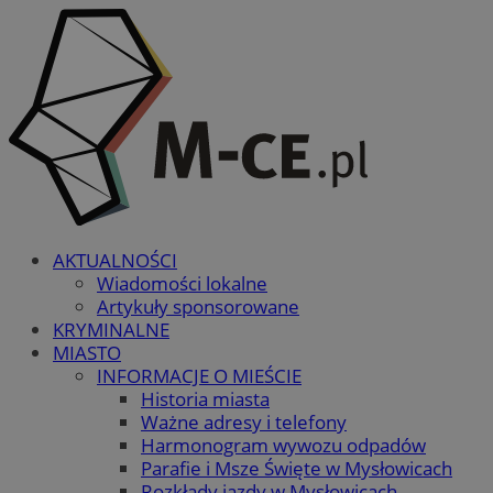
AKTUALNOŚCI
Wiadomości lokalne
Artykuły sponsorowane
KRYMINALNE
MIASTO
INFORMACJE O MIEŚCIE
Historia miasta
Ważne adresy i telefony
Harmonogram wywozu odpadów
Parafie i Msze Święte w Mysłowicach
Rozkłady jazdy w Mysłowicach