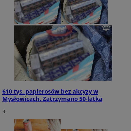
610 tys. papierosów bez akcyzy w
Mysłowicach. Zatrzymano 50-latka
3