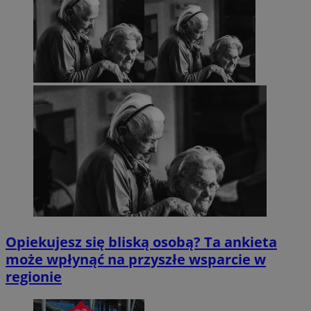
Opiekujesz się bliską osobą? Ta ankieta
może wpłynąć na przyszłe wsparcie w
regionie