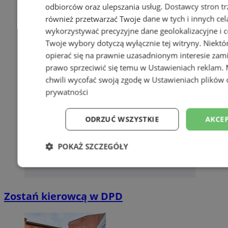
odbiorców oraz ulepszania usług.
Dostawcy stron tr
również przetwarzać Twoje dane w tych i innych cel
wykorzystywać precyzyjne dane geolokalizacyjne i c
Twoje wybory dotyczą wyłącznie tej witryny. Niekt
opierać się na prawnie uzasadnionym interesie zami
prawo sprzeciwić się temu w
Ustawieniach reklam
.
chwili wycofać swoją zgodę w
Ustawieniach plików 
prywatności
ODRZUĆ WSZYSTKIE
AKCEP
POKAŻ SZCZEGÓŁY
Niezbędne
Wydajność
Targetowani
Zostań kierowcą w DPD
Niesklasyfikowane