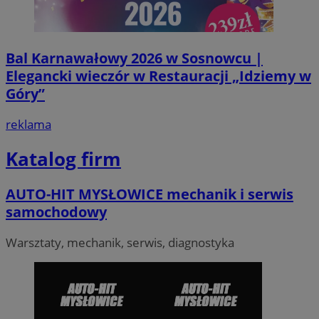
Bal Karnawałowy 2026 w Sosnowcu |
Elegancki wieczór w Restauracji „Idziemy w
Góry”
reklama
VISITOR_PRIVACY_METADATA
5 miesi
YouTube
tygod
.youtube.com
Katalog firm
AUTO-HIT MYSŁOWICE mechanik i serwis
samochodowy
Warsztaty, mechanik, serwis, diagnostyka