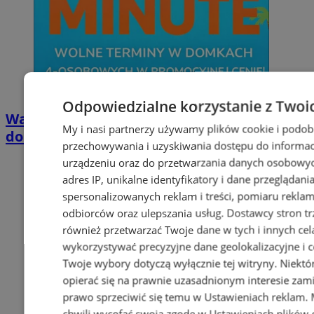
Odpowiedzialne korzystanie z Twoi
Wakacyjny wypoczynek nad Bałtykiem w
My i nasi partnerzy używamy plików cookie i podob
domkach Szmaragdowe Morze
przechowywania i uzyskiwania dostępu do informac
urządzeniu oraz do przetwarzania danych osobowych
adres IP, unikalne identyfikatory i dane przeglądani
spersonalizowanych reklam i treści, pomiaru reklam i
odbiorców oraz ulepszania usług.
Dostawcy stron tr
również przetwarzać Twoje dane w tych i innych cel
wykorzystywać precyzyjne dane geolokalizacyjne i c
Twoje wybory dotyczą wyłącznie tej witryny. Niekt
opierać się na prawnie uzasadnionym interesie zami
prawo sprzeciwić się temu w
Ustawieniach reklam
.
chwili wycofać swoją zgodę w
Ustawieniach plików 