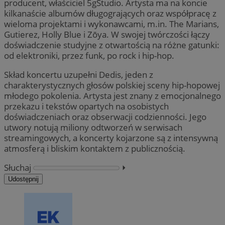
producent, właściciel 5gStudio. Artysta ma na koncie
kilkanaście albumów długogrających oraz współpracę z
wieloma projektami i wykonawcami, m.in. The Marians,
Gutierez, Holly Blue i Zōya. W swojej twórczości łączy
doświadczenie studyjne z otwartością na różne gatunki:
od elektroniki, przez funk, po rock i hip-hop.
Skład koncertu uzupełni Dedis, jeden z
charakterystycznych głosów polskiej sceny hip-hopowej
młodego pokolenia. Artysta jest znany z emocjonalnego
przekazu i tekstów opartych na osobistych
doświadczeniach oraz obserwacji codzienności. Jego
utwory notują miliony odtworzeń w serwisach
streamingowych, a koncerty kojarzone są z intensywną
atmosferą i bliskim kontaktem z publicznością.
Słuchaj
⏵︎
Udostępnij