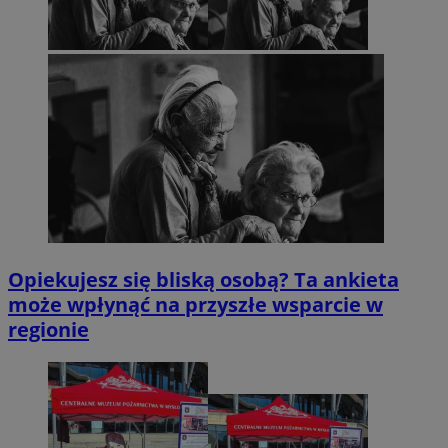
Opiekujesz się bliską osobą? Ta ankieta
może wpłynąć na przyszłe wsparcie w
regionie