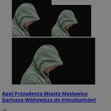
Apel Prezydenta Miasta Mysłowice
Dariusza Wójtowicza do mieszkańców!
28