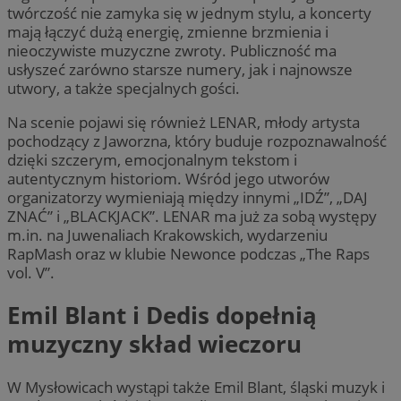
twórczość nie zamyka się w jednym stylu, a koncerty
mają łączyć dużą energię, zmienne brzmienia i
nieoczywiste muzyczne zwroty. Publiczność ma
usłyszeć zarówno starsze numery, jak i najnowsze
utwory, a także specjalnych gości.
Na scenie pojawi się również LENAR, młody artysta
pochodzący z Jaworzna, który buduje rozpoznawalność
dzięki szczerym, emocjonalnym tekstom i
autentycznym historiom. Wśród jego utworów
organizatorzy wymieniają między innymi „IDŹ”, „DAJ
ZNAĆ” i „BLACKJACK”. LENAR ma już za sobą występy
m.in. na Juwenaliach Krakowskich, wydarzeniu
RapMash oraz w klubie Newonce podczas „The Raps
vol. V”.
Emil Blant i Dedis dopełnią
muzyczny skład wieczoru
W Mysłowicach wystąpi także Emil Blant, śląski muzyk i