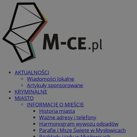
AKTUALNOŚCI
Wiadomości lokalne
Artykuły sponsorowane
KRYMINALNE
MIASTO
INFORMACJE O MIEŚCIE
Historia miasta
Ważne adresy i telefony
Harmonogram wywozu odpadów
Parafie i Msze Święte w Mysłowicach
Rozkłady jazdy w Mysłowicach