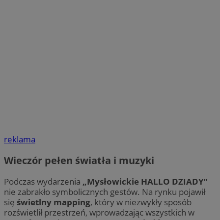
QeSessID
m-ce.pl
1 r
MvSessID
m-ce.pl
1 r
euds
.rfihub.com
Ses
reklama
Wieczór pełen światła i muzyki
Googl
Podczas wydarzenia
„Mysłowickie HALLO DZIADY”
nie zabrakło symbolicznych gestów. Na rynku pojawił
się
świetlny mapping
, który w niezwykły sposób
li_gc
5 miesi
LinkedIn
tygod
Corporation
rozświetlił przestrzeń, wprowadzając wszystkich w
.linkedin.com