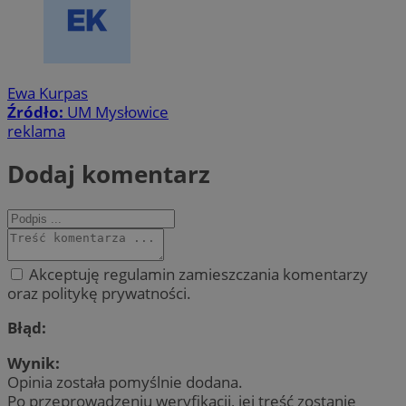
Ewa Kurpas
Źródło:
UM Mysłowice
reklama
Dodaj komentarz
Akceptuję regulamin zamieszczania komentarzy
oraz politykę prywatności.
Błąd:
Wynik:
Opinia została pomyślnie dodana.
Po przeprowadzeniu weryfikacji, jej treść zostanie
Provider
/
Okres