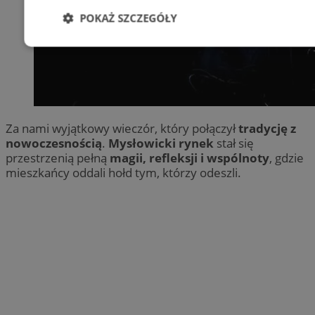
POKAŻ SZCZEGÓŁY
Niezbędne
Wydajność
Targetowani
Niesklasyfikowane
Za nami wyjątkowy wieczór, który połączył
tradycję z
nowoczesnością
.
Mysłowicki rynek
stał się
przestrzenią pełną
magii, refleksji i wspólnoty
, gdzie
mieszkańcy oddali hołd tym, którzy odeszli.
Niezbędne
Wydajność
Targetowanie
Funkcjonalno
Niezbędne pliki cookie umożliwiają korzystanie z podstawowych fun
takich jak logowanie użytkownika i zarządzanie kontem. Bez niezb
można prawidłowo korzystać ze strony internetowej.
Okr
Nazwa
Provider
/
Domena
przechow
SessID
m-ce.pl
1 r