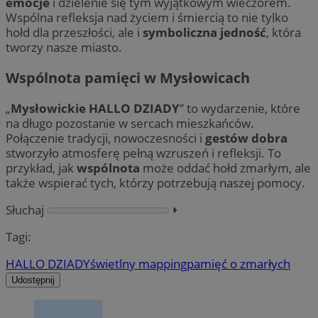
emocje
i dzielenie się tym wyjątkowym wieczorem.
Wspólna refleksja nad życiem i śmiercią to nie tylko
hołd dla przeszłości, ale i
symboliczna jedność
, która
tworzy nasze miasto.
Wspólnota pamięci w Mysłowicach
__cf_bm
29 min
Cloudflare Inc.
seku
.temu.com
„
Mysłowickie HALLO DZIADY
” to wydarzenie, które
na długo pozostanie w sercach mieszkańców.
Połączenie tradycji, nowoczesności i
gestów dobra
stworzyło atmosferę pełną wzruszeń i refleksji. To
przykład, jak
wspólnota
może oddać hołd zmarłym, ale
także wspierać tych, którzy potrzebują naszej pomocy.
Słuchaj
⏵︎
Tagi:
HALLO DZIADY
świetlny mapping
pamięć o zmarłych
VISITOR_PRIVACY_METADATA
5 miesi
YouTube
tygod
.youtube.com
Udostępnij