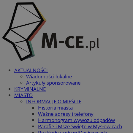
AKTUALNOŚCI
Wiadomości lokalne
Artykuły sponsorowane
KRYMINALNE
MIASTO
INFORMACJE O MIEŚCIE
Historia miasta
Ważne adresy i telefony
Harmonogram wywozu odpadów
Parafie i Msze Święte w Mysłowicach
Rozkłady jazdy w Mysłowicach