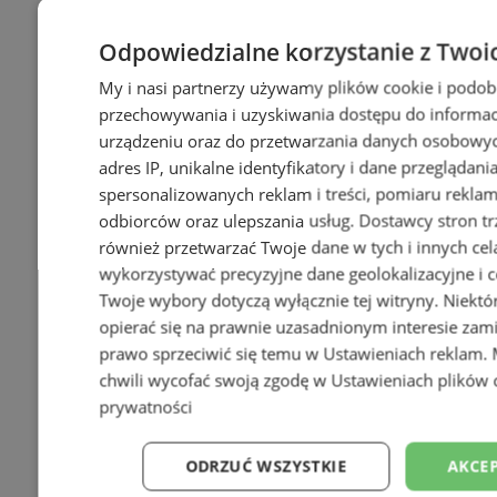
Odpowiedzialne korzystanie z Twoi
My i nasi partnerzy używamy plików cookie i podob
przechowywania i uzyskiwania dostępu do informac
urządzeniu oraz do przetwarzania danych osobowych
adres IP, unikalne identyfikatory i dane przeglądani
spersonalizowanych reklam i treści, pomiaru reklam i
odbiorców oraz ulepszania usług.
Dostawcy stron tr
również przetwarzać Twoje dane w tych i innych cel
wykorzystywać precyzyjne dane geolokalizacyjne i c
Twoje wybory dotyczą wyłącznie tej witryny. Niekt
opierać się na prawnie uzasadnionym interesie zami
prawo sprzeciwić się temu w
Ustawieniach reklam
.
chwili wycofać swoją zgodę w
Ustawieniach plików 
prywatności
ODRZUĆ WSZYSTKIE
AKCEP