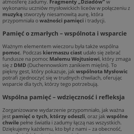
atmosferę zadumy.
Fragmenty „Dziadów”
w
wykonaniu uczniów mysłowickich liceów w połączeniu z
muzyką
stworzyły niesamowitą aurę, która
suid
1 r
Simplifi Holdings
przypomniała o
ważności pamięci
i tradycji.
Inc.
.simpli.fi
Pamięć o zmarłych – wspólnota i wsparcie
INGRESSCOOKIE
Ses
NGINX Inc.
Ważnym elementem wieczoru była także wspólna
bh.contextweb.com
pomoc
. Podczas
kiermaszu ciast
udało się zebrać
fundusze na pomoc
Małemu Wojtusiowi
, który zmaga
się z
DMD
(Duchennowskim zanikiem mięśni). To
piękny gest, który pokazuje, jak
wspólnota Mysłowic
potrafi zjednoczyć się w trudnych chwilach, oferując
wsparcie dla tych, którzy tego potrzebują.
Wspólna pamięć – wdzięczność i refleksja
CookieScriptConsent
1 r
CookieScript
m-ce.pl
Zorganizowane wydarzenie przypomniało, jak ważna
jest
pamięć o tych, którzy odeszli
, oraz jak
wspólne
chwile
pełne światła i zadumy łączą nas wszystkich.
Dziękujemy każdemu, kto był z nami – za obecność,