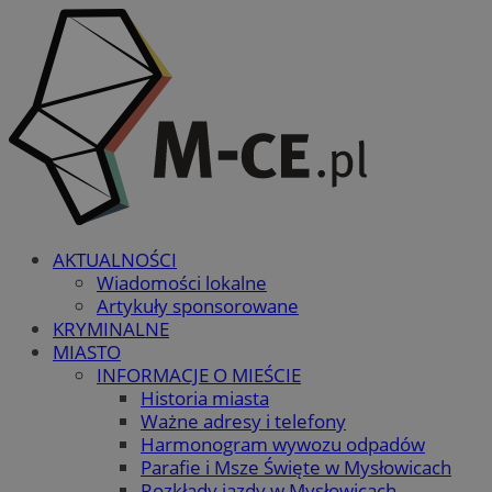
AKTUALNOŚCI
Wiadomości lokalne
Artykuły sponsorowane
KRYMINALNE
MIASTO
INFORMACJE O MIEŚCIE
Historia miasta
Ważne adresy i telefony
Harmonogram wywozu odpadów
Parafie i Msze Święte w Mysłowicach
Rozkłady jazdy w Mysłowicach