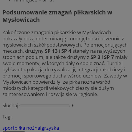
Podsumowanie zmagań piłkarskich w
Mysłowicach
Zakończone zmagania piłkarskie w Mysłowicach
pokazały dużą determinację i umiejętności uczennic z
mysłowickich szkół podstawowych. Po emocjonujących
meczach, drużyny
SP 13
i
SP 4
stanęły na najwyższych
stopniach podium, ale także drużyny z
SP 3
i
SP 7
miały
swoje momenty, w których dały o sobie znać. Turniej
był świetną okazją do rywalizacji, integracji młodzieży i
promocji sportowego ducha wśród uczniów. Zawody w
Mysłowicach potwierdziły, że piłka nożna wśród
młodszych kategorii wiekowych cieszy się dużym
zainteresowaniem i rozwija się w regionie.
Słuchaj
⏵︎
Tagi:
sport
piłka nożna
Igrzyska