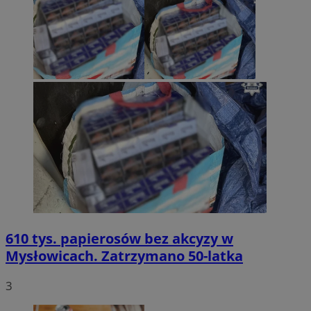
610 tys. papierosów bez akcyzy w
Mysłowicach. Zatrzymano 50-latka
3