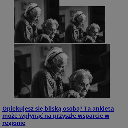
Opiekujesz się bliską osobą? Ta ankieta
może wpłynąć na przyszłe wsparcie w
regionie