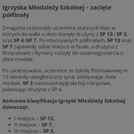
Igrzyska Młodzieży Szkolnej – zacięte
półfinały
Zmagania rozpoczęły uczennice starszych klas, w
których do walki o złoto stanęły drużyny z
SP 13
i
SP 3
,
oraz
SP 4
i
SP 7
. Po intensywnych półfinałach,
SP 13
oraz
SP 7
zapewniły sobie miejsce w finale, a drużyna z
Brzęczkowic i Rymery ruszyły do ostatniegostarcia o
złote medale.
Po zaciętej walce, uczennice ze Szkoły Podstawowej nr
13 obroniły ubiegłoroczny tytuł, zdobywając złote
medale.
SP 3
natomiast wygrała bój o brązowe,
pokonując drużynę z SP 4.
Końcowa klasyfikacja Igrzysk Młodzieży Szkolnej
dziewcząt:
I miejsce –
SP 13,
II miejsce –
SP 7,
III miejsce –
SP 3.