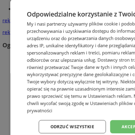
Tworzenie stron www - Mysłowice
Odpowiedzialne korzystanie z Twoi
reklama
My i nasi partnerzy używamy plików cookie i podob
przechowywania i uzyskiwania dostępu do informac
reklama
urządzeniu oraz do przetwarzania danych osobowych
Ogłoszenia
adres IP, unikalne identyfikatory i dane przeglądani
spersonalizowanych reklam i treści, pomiaru reklam i
odbiorców oraz ulepszania usług.
Dostawcy stron tr
również przetwarzać Twoje dane w tych i innych cel
wykorzystywać precyzyjne dane geolokalizacyjne i c
Twoje wybory dotyczą wyłącznie tej witryny. Niekt
opierać się na prawnie uzasadnionym interesie zami
prawo sprzeciwić się temu w
Ustawieniach reklam
.
chwili wycofać swoją zgodę w
Ustawieniach plików 
prywatności
ODRZUĆ WSZYSTKIE
AKCEP