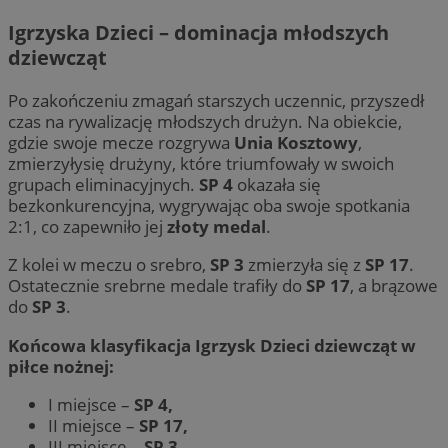
Igrzyska Dzieci – dominacja młodszych
dziewcząt
Po zakończeniu zmagań starszych uczennic, przyszedł
czas na rywalizację młodszych drużyn. Na obiekcie,
gdzie swoje mecze rozgrywa
Unia Kosztowy
,
zmierzyłysię drużyny, które triumfowały w swoich
grupach eliminacyjnych.
SP 4
okazała się
bezkonkurencyjna, wygrywając oba swoje spotkania
2:1, co zapewniło jej
złoty medal
.
Z kolei w meczu o srebro,
SP 3
zmierzyła się z
SP 17
.
Ostatecznie srebrne medale trafiły do
SP 17
, a brązowe
do
SP 3
.
Końcowa klasyfikacja Igrzysk Dzieci dziewcząt w
piłce nożnej:
I miejsce –
SP 4,
II miejsce –
SP 17,
III miejsce –
SP 3.