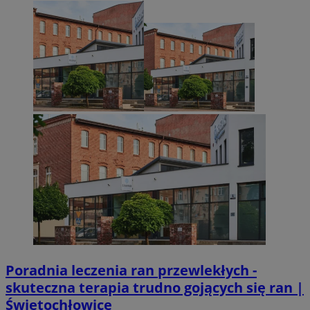
suid
1 r
Simplifi Holdings
Inc.
.simpli.fi
INGRESSCOOKIE
Ses
NGINX Inc.
bh.contextweb.com
CookieScriptConsent
1 r
CookieScript
m-ce.pl
Poradnia leczenia ran przewlekłych -
skuteczna terapia trudno gojących się ran |
Świętochłowice