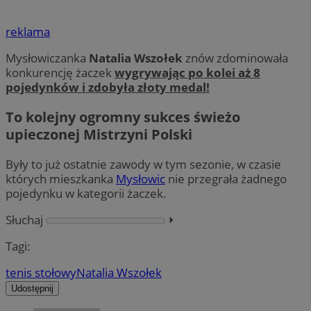
reklama
Mysłowiczanka
Natalia Wszołek
znów zdominowała
konkurencję żaczek
wygrywając po kolei aż 8
pojedynków i zdobyła złoty medal!
To kolejny ogromny sukces świeżo
upieczonej Mistrzyni Polski
Były to już ostatnie zawody w tym sezonie, w czasie
których mieszkanka
Mysłowic
nie przegrała żadnego
pojedynku w kategorii żaczek.
Słuchaj
⏵︎
Tagi:
tenis stołowy
Natalia Wszołek
Udostępnij