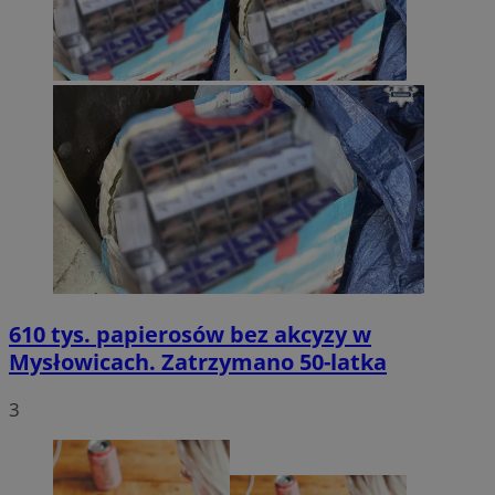
610 tys. papierosów bez akcyzy w
Mysłowicach. Zatrzymano 50-latka
3