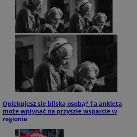
Opiekujesz się bliską osobą? Ta ankieta
może wpłynąć na przyszłe wsparcie w
regionie