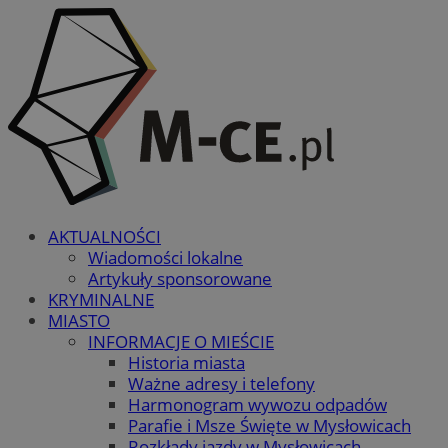
AKTUALNOŚCI
Wiadomości lokalne
Artykuły sponsorowane
KRYMINALNE
MIASTO
INFORMACJE O MIEŚCIE
Historia miasta
Ważne adresy i telefony
Harmonogram wywozu odpadów
Parafie i Msze Święte w Mysłowicach
Rozkłady jazdy w Mysłowicach