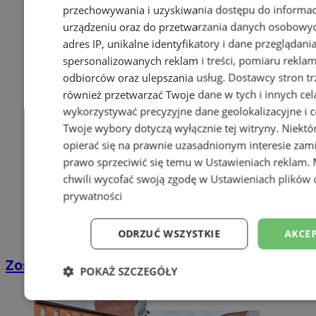
przechowywania i uzyskiwania dostępu do informac
urządzeniu oraz do przetwarzania danych osobowych
adres IP, unikalne identyfikatory i dane przeglądani
spersonalizowanych reklam i treści, pomiaru reklam i
odbiorców oraz ulepszania usług.
Dostawcy stron tr
również przetwarzać Twoje dane w tych i innych cel
wykorzystywać precyzyjne dane geolokalizacyjne i c
Twoje wybory dotyczą wyłącznie tej witryny. Niekt
opierać się na prawnie uzasadnionym interesie zami
prawo sprzeciwić się temu w
Ustawieniach reklam
.
chwili wycofać swoją zgodę w
Ustawieniach plików 
prywatności
ODRZUĆ WSZYSTKIE
AKCEP
Zostań kierowcą w DPD
POKAŻ SZCZEGÓŁY
Niezbędne
Wydajność
Targetowani