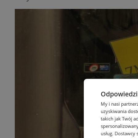
Odpowiedzia
My i nasi partne
uzyskiwania dost
takich jak Twój a
spersonalizowanyc
usług.
Dostawcy s