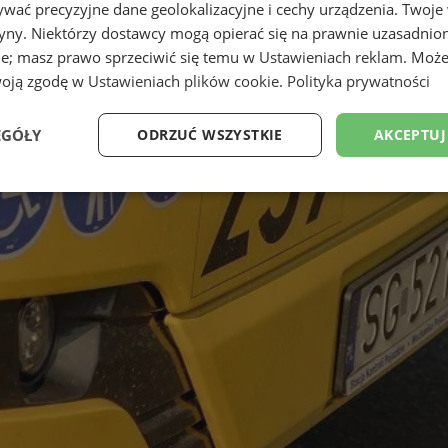
wać precyzyjne dane geolokalizacyjne i cechy urządzenia. Twoje
tryny. Niektórzy dostawcy mogą opierać się na prawnie uzasadnio
ie; masz prawo sprzeciwić się temu w
Ustawieniach reklam
. Może
woją zgodę w
Ustawieniach plików cookie
.
Polityka prywatności
EGÓŁY
ODRZUĆ WSZYSTKIE
AKCEPTUJ
Wydajność
Targetowanie
Funkcjonalność
Ni
ezbędne
Wydajność
Targetowanie
Funkcjonalność
Niesklasyfikow
ie umożliwiają korzystanie z podstawowych funkcji strony internetowej, takich jak log
Bez niezbędnych plików cookie nie można prawidłowo korzystać ze strony internetowe
Okres
Provider
/
Domena
Opis
przechowywania