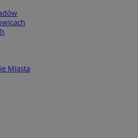
adów
łowicach
ch
ie Miasta