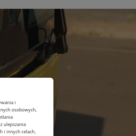
ywania i
danych osobowych,
etlania
az ulepszania
 i innych celach,