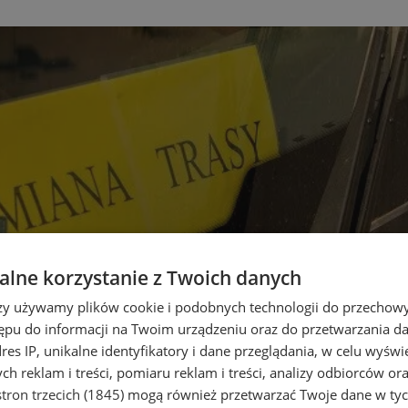
lne korzystanie z Twoich danych
rzy używamy plików cookie i podobnych technologii do przechow
ępu do informacji na Twoim urządzeniu oraz do przetwarzania 
dres IP, unikalne identyfikatory i dane przeglądania, w celu wyświ
h reklam i treści, pomiaru reklam i treści, analizy odbiorców or
tron trzecich (1845)
mogą również przetwarzać Twoje dane w tych