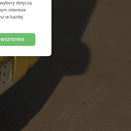
 wybory dotyczą
nym interesie
sz w każdej
 WSZYSTKIE
esklasyfikowane
ane
owanie użytkownika i
j.