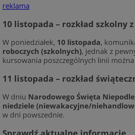
__cf_bm
reklama
10 listopada – rozkład szkolny 
VISITOR_PRIVACY_
W poniedziałek,
10 listopada
, komunik
roboczych (szkolnych)
, jednak z pewn
kursowania poszczególnych linii można
11 listopada – rozkład świątecz
Nazwa
Pro
Nazwa
Nazwa
Do
Nazwa
openstat_gid
sa-user-id-v3
google_push
.bi
W dniu
Narodowego Święta Niepodle
WMF-Uniq
TDID
niedziele (niewakacyjne/niehandlowe
ustat_Xer121962iw
w dni powszednie.
openstat_cwX7xx1t
ADK_EX_11
tt_viewer
Sprawdź aktualne informacje
c
__mguid_