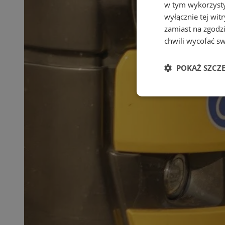
w tym wykorzysty
wyłącznie tej wi
zamiast na zgodz
chwili wycofać s
POKAŻ SZCZ
Niezbędne
Ni
Niezbędne pliki cook
zarządzanie kontem. 
Nazwa