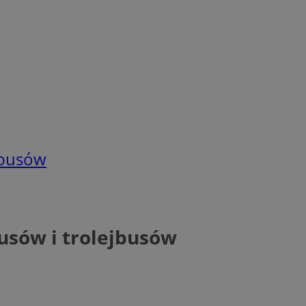
jbusów
usów i trolejbusów