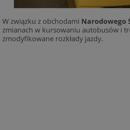
SessID
QeSessID
W związku z obchodami
Narodowego Ś
MvSessID
zmianach w kursowaniu autobusów i tr
euds
zmodyfikowane rozkłady jazdy.
li_gc
suid
INGRESSCOOKIE
CookieScriptConse