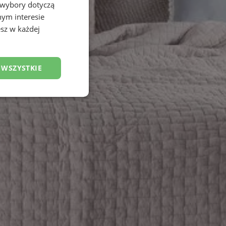
 wybory dotyczą
nym interesie
sz w każdej
 WSZYSTKIE
esklasyfikowane
ane
owanie użytkownika i
j.