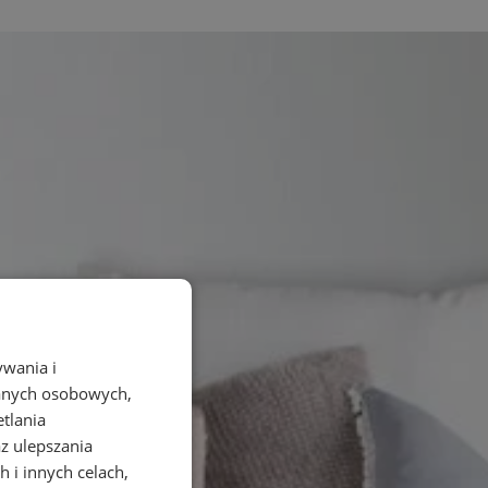
ywania i
danych osobowych,
etlania
az ulepszania
 i innych celach,