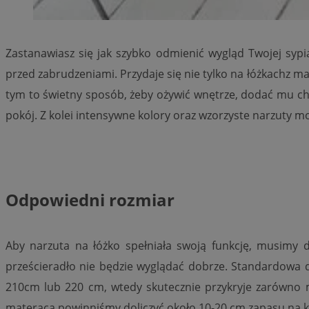
__cf_bm
VISITOR_PRIVACY_
Zastanawiasz się jak szybko odmienić wygląd Twojej sypi
przed zabrudzeniami. Przydaje się nie tylko na łóżkachz 
tym to świetny sposób, żeby ożywić wnętrze, dodać mu cha
pokój. Z kolei intensywne kolory oraz wzorzyste narzut
Nazwa
Pro
Nazwa
Nazwa
Do
Odpowiedni rozmiar
Nazwa
openstat_gid
sa-user-id-v3
google_push
.bi
WMF-Uniq
TDID
ustat_Xer121962iw
Aby narzuta na łóżko spełniała swoją funkcję, musimy 
openstat_cwX7xx1t
prześcieradło nie będzie wyglądać dobrze. Standardowa d
ADK_EX_11
tt_viewer
210cm lub 220 cm, wtedy skutecznie przykryje zarówno ma
c
__mguid_
materaca powinniśmy doliczyć około 10-20 cm zapasu na każ