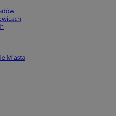
adów
łowicach
ch
ie Miasta