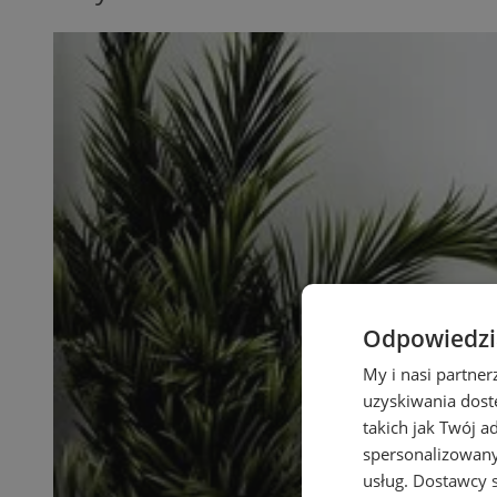
Odpowiedzia
My i nasi partne
uzyskiwania dost
takich jak Twój a
spersonalizowanyc
usług.
Dostawcy s