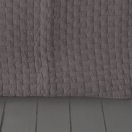
entyfikator sesji.
entyfikator sesji.
entyfikator sesji.
 do przechowywania
niu do usług
e, czy użytkownik
enia lub reklamy.
y gościa na
nych celów
 identyfikatora
erów obsługuje
ekście
lu optymalizacji
rzez usługę Cookie-
preferencji
 na pliki cookie.
ookie Cookie-