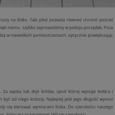
niania ludzi i
trony internetowej,
e ważnych raportów
ryny internetowej.
nformacje o zgodzie
uty na łóżko. Taki pled pozwala również chronić pościel
ncjach dotyczących
ia z witryny.
 dzięki niemu szybko zaprowadzimy w pokoju porządek. Poza
olityki prywatności
ich przestrzeganie
dzą w niewielkich pomieszczeniach, optycznie powiększając
temu użytkownik nie
woich preferencji,
 z regulacjami
 i przechowywania
 służy do
iadomień push do
formacji na temat
o tym, w jaki
edzających ze stroną
ta ze strony
st on zazwyczaj
y, które użytkownik
Za wąska lub zbyt krótka, spod której wystaje kołdra i
elów śledzenia i
iedzeniem tej
 poprawy
yć od niego krótszy. Najlepiej jeśli jego długość wynosi
użytkownika i
ryny.
_viewer”, aby pomóc
leży się kierować wymiarami łóżka. Do szerokości naszego
óre widzisz w
 służy do
kie jest używany do
oc, który ma przynajmniej 160 cm szerokości.
ęstotliwości
 identyfikacji