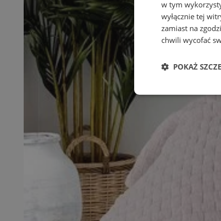
w tym wykorzysty
wyłącznie tej wi
zamiast na zgodz
chwili wycofać s
POKAŻ SZCZ
Niezbędne
Ni
Niezbędne pliki cook
zarządzanie kontem. 
Nazwa