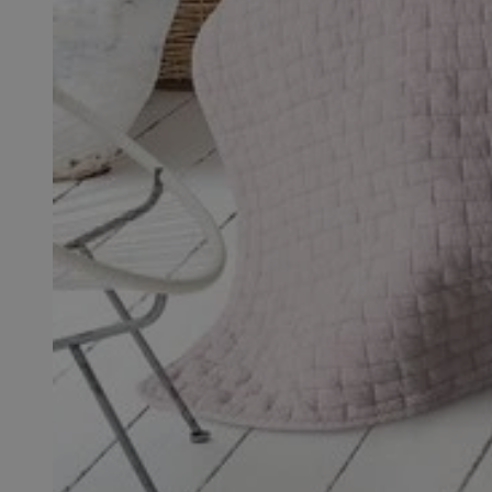
SessID
QeSessID
MvSessID
euds
li_gc
suid
INGRESSCOOKIE
CookieScriptConse