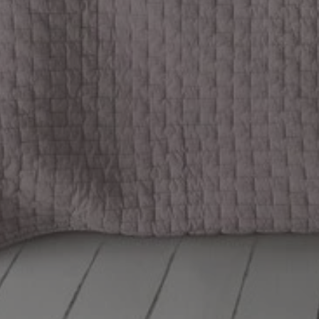
m-ce.pl
1 rok
Ten plik cookie przechowuje id
m-ce.pl
1 rok
Ten plik cookie przechowuje id
m-ce.pl
1 rok
Ten plik cookie przechowuje id
.rfihub.com
Sesja
Ten plik cookie jest używany
zgody użytkownika w odniesie
śledzenia. Zazwyczaj rejestruj
zdecydował się na usługi śledz
5 miesięcy 4
Służy do przechowywania zgod
LinkedIn
tygodnie
używanie plików cookie do in
Corporation
.linkedin.com
1 rok
Do przechowywania unikalnego
Simplifi Holdings
sesji.
Inc.
.simpli.fi
Sesja
Rejestruje, który klaster serw
NGINX Inc.
gościa. Jest to używane w kont
Google Privacy Policy
bh.contextweb.com
równoważenia obciążenia w ce
doświadczenia użytkownika.
nt
1 rok
Ten plik cookie jest używany p
CookieScript
Script.com do zapamiętywania 
m-ce.pl
dotyczących zgody użytkownika
Jest to konieczne, aby baner c
Script.com działał poprawnie.