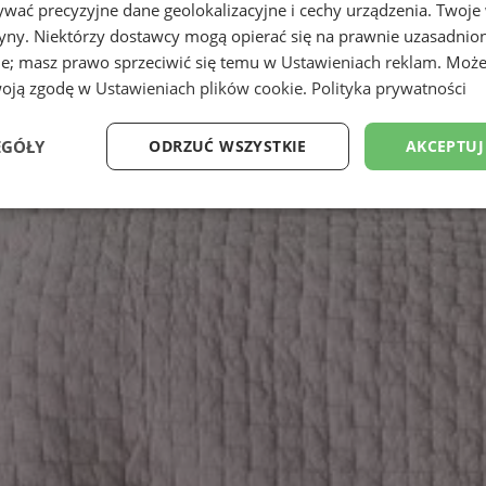
wać precyzyjne dane geolokalizacyjne i cechy urządzenia. Twoje
tryny. Niektórzy dostawcy mogą opierać się na prawnie uzasadnio
ie; masz prawo sprzeciwić się temu w
Ustawieniach reklam
. Może
woją zgodę w
Ustawieniach plików cookie
.
Polityka prywatności
EGÓŁY
ODRZUĆ WSZYSTKIE
AKCEPTUJ
Wydajność
Targetowanie
Funkcjonalność
Ni
ezbędne
Wydajność
Targetowanie
Funkcjonalność
Niesklasyfikow
ie umożliwiają korzystanie z podstawowych funkcji strony internetowej, takich jak log
Bez niezbędnych plików cookie nie można prawidłowo korzystać ze strony internetowe
Okres
Provider
/
Domena
Opis
przechowywania