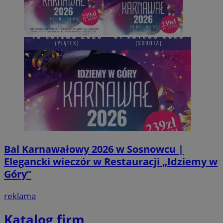
VISITOR_PRIVACY_METADATA
5 miesi
YouTube
tygod
.youtube.com
Bal Karnawałowy 2026 w Sosnowcu |
Elegancki wieczór w Restauracji „Idziemy w
Góry”
reklama
Katalog firm