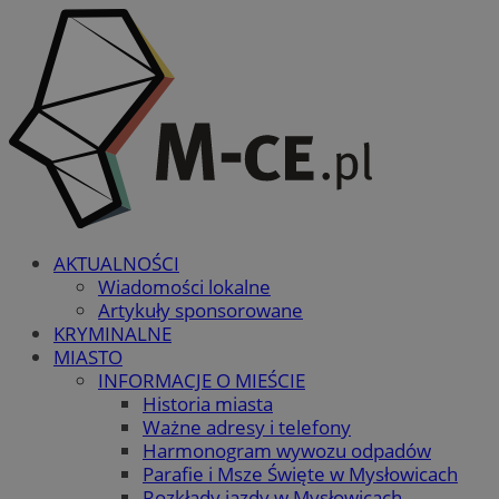
AKTUALNOŚCI
Wiadomości lokalne
Artykuły sponsorowane
KRYMINALNE
MIASTO
INFORMACJE O MIEŚCIE
Historia miasta
Ważne adresy i telefony
Harmonogram wywozu odpadów
Parafie i Msze Święte w Mysłowicach
Rozkłady jazdy w Mysłowicach