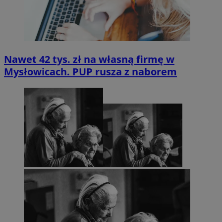
Nawet 42 tys. zł na własną firmę w
Mysłowicach. PUP rusza z naborem