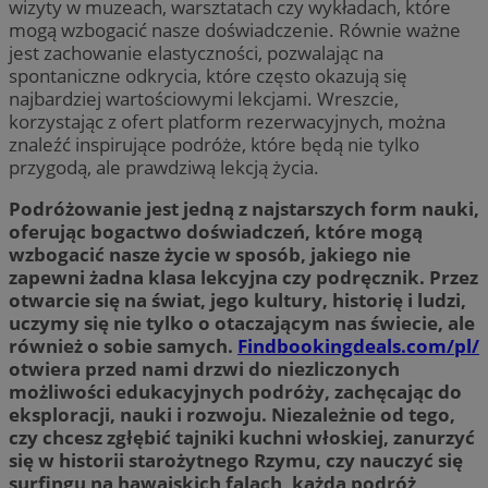
wizyty w muzeach, warsztatach czy wykładach, które
mogą wzbogacić nasze doświadczenie. Równie ważne
jest zachowanie elastyczności, pozwalając na
spontaniczne odkrycia, które często okazują się
najbardziej wartościowymi lekcjami. Wreszcie,
korzystając z ofert platform rezerwacyjnych, można
znaleźć inspirujące podróże, które będą nie tylko
przygodą, ale prawdziwą lekcją życia.
Podróżowanie jest jedną z najstarszych form nauki,
oferując bogactwo doświadczeń, które mogą
wzbogacić nasze życie w sposób, jakiego nie
zapewni żadna klasa lekcyjna czy podręcznik. Przez
otwarcie się na świat, jego kultury, historię i ludzi,
uczymy się nie tylko o otaczającym nas świecie, ale
również o sobie samych.
Findbookingdeals.com/pl/
otwiera przed nami drzwi do niezliczonych
możliwości edukacyjnych podróży, zachęcając do
eksploracji, nauki i rozwoju. Niezależnie od tego,
czy chcesz zgłębić tajniki kuchni włoskiej, zanurzyć
się w historii starożytnego Rzymu, czy nauczyć się
surfingu na hawajskich falach, każda podróż