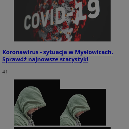
Koronawirus - sytuacja w Mysłowicach.
Sprawdź najnowsze statystyki
41