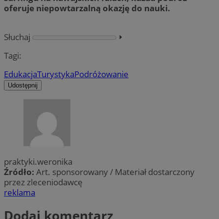
oferuje niepowtarzalną okazję do nauki.
Słuchaj
⏵︎
Tagi:
Edukacja
Turystyka
Podróżowanie
Udostępnij
praktyki.weronika
Źródło:
Art. sponsorowany / Materiał dostarczony
przez zleceniodawcę
reklama
Dodaj komentarz