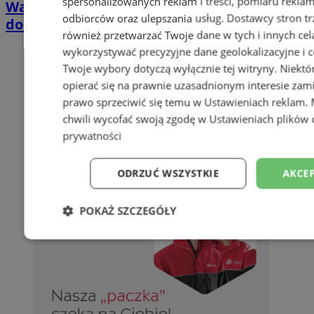
spersonalizowanych reklam i treści, pomiaru reklam i
Wakacyjny wypoczynek nad Bałtykiem w
odbiorców oraz ulepszania usług.
Dostawcy stron tr
domkach Szmaragdowe Morze
również przetwarzać Twoje dane w tych i innych cel
wykorzystywać precyzyjne dane geolokalizacyjne i c
Twoje wybory dotyczą wyłącznie tej witryny. Niekt
opierać się na prawnie uzasadnionym interesie zami
prawo sprzeciwić się temu w
Ustawieniach reklam
.
chwili wycofać swoją zgodę w
Ustawieniach plików 
prywatności
ODRZUĆ WSZYSTKIE
AKCEP
POKAŻ SZCZEGÓŁY
Niezbędne
Wydajność
Targetowani
Niesklasyfikowane