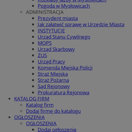
Pogoda w Mysłowicach
ADMINISTRACJA
Prezydent miasta
Jak załatwić sprawę w Urzędzie Miasta
INSTYTUCJE
Urząd Stanu Cywilnego
MOPS
Urząd Skarbowy
ZUS
Urząd Pracy
Komenda Miejska Policji
Straż Miejska
Straż Pożarna
Sąd Rejonowy
Prokuratura Rejonowa
KATALOG FIRM
Katalog firm
Dodaj firmę do katalogu
OGŁOSZENIA
OGŁOSZENIA
Dodaj ogłoszenie