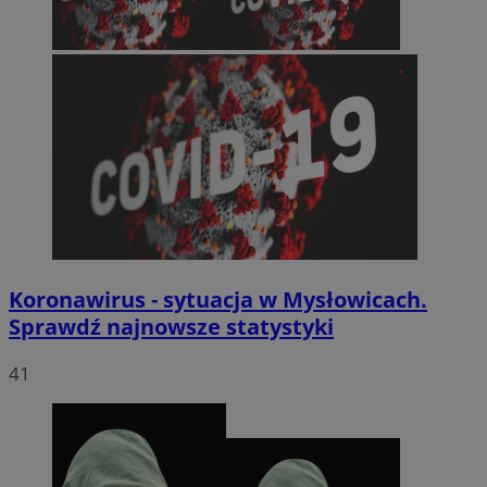
Koronawirus - sytuacja w Mysłowicach.
Sprawdź najnowsze statystyki
41