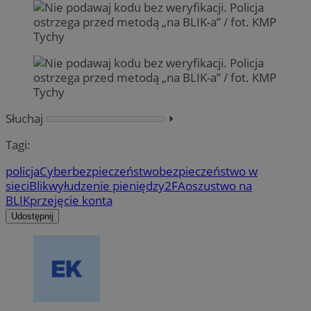
Słuchaj
⏵︎
Tagi:
policja
Cyberbezpieczeństwo
bezpieczeństwo w
sieci
Blik
wyłudzenie pieniędzy
2FA
oszustwo na
BLIK
przejęcie konta
Udostępnij