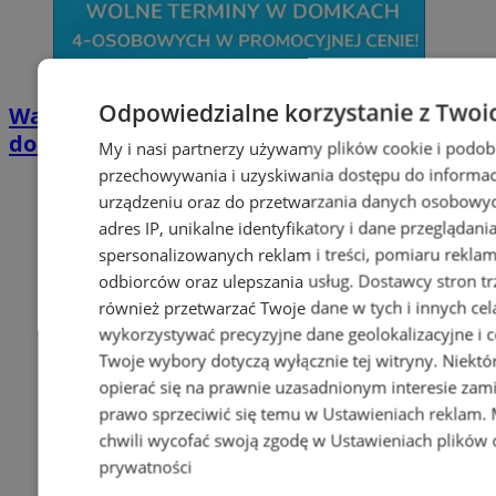
Odpowiedzialne korzystanie z Twoi
Wakacyjny wypoczynek nad Bałtykiem w
domkach Szmaragdowe Morze
My i nasi partnerzy używamy plików cookie i podob
przechowywania i uzyskiwania dostępu do informac
urządzeniu oraz do przetwarzania danych osobowych
adres IP, unikalne identyfikatory i dane przeglądani
spersonalizowanych reklam i treści, pomiaru reklam i
odbiorców oraz ulepszania usług.
Dostawcy stron tr
również przetwarzać Twoje dane w tych i innych cel
wykorzystywać precyzyjne dane geolokalizacyjne i c
Twoje wybory dotyczą wyłącznie tej witryny. Niekt
opierać się na prawnie uzasadnionym interesie zami
prawo sprzeciwić się temu w
Ustawieniach reklam
.
chwili wycofać swoją zgodę w
Ustawieniach plików 
prywatności