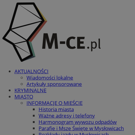
AKTUALNOŚCI
Wiadomości lokalne
Artykuły sponsorowane
KRYMINALNE
MIASTO
INFORMACJE O MIEŚCIE
Historia miasta
Ważne adresy i telefony
Harmonogram wywozu odpadów
Parafie i Msze Święte w Mysłowicach
Rozkłady jazdy w Mysłowicach