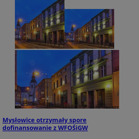
Mysłowice otrzymały spore
dofinansowanie z WFOŚiGW