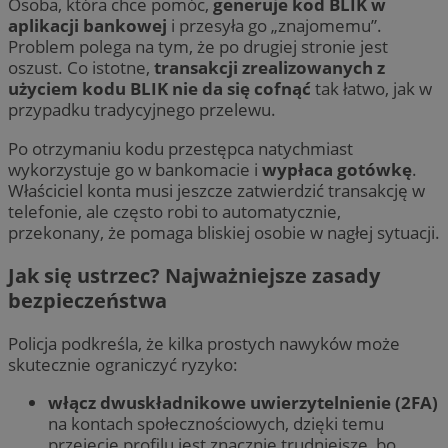
Osoba, która chce pomóc,
generuje kod BLIK w
aplikacji bankowej
i przesyła go „znajomemu”.
Problem polega na tym, że po drugiej stronie jest
oszust. Co istotne,
transakcji zrealizowanych z
użyciem kodu BLIK nie da się cofnąć
tak łatwo, jak w
przypadku tradycyjnego przelewu.
Po otrzymaniu kodu przestępca natychmiast
wykorzystuje go w bankomacie i
wypłaca gotówkę
.
Właściciel konta musi jeszcze zatwierdzić transakcję w
telefonie, ale często robi to automatycznie,
przekonany, że pomaga bliskiej osobie w nagłej sytuacji.
Jak się ustrzec? Najważniejsze zasady
bezpieczeństwa
Policja podkreśla, że kilka prostych nawyków może
skutecznie ograniczyć ryzyko:
włącz dwuskładnikowe uwierzytelnienie (2FA)
na kontach społecznościowych, dzięki temu
przejęcie profilu jest znacznie trudniejsze, bo